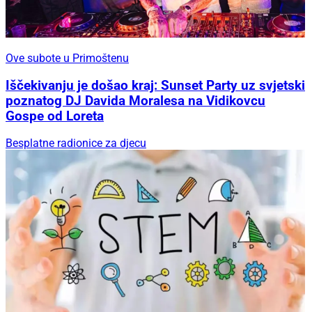
Ove subote u Primoštenu
Iščekivanju je došao kraj: Sunset Party uz svjetski
poznatog DJ Davida Moralesa na Vidikovcu
Gospe od Loreta
Besplatne radionice za djecu