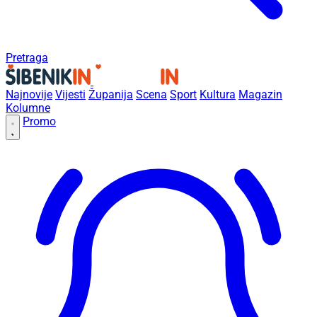
Pretraga
Najnovije
Vijesti
Županija
Scena
Sport
Kultura
Magazin
Kolumne
Promo