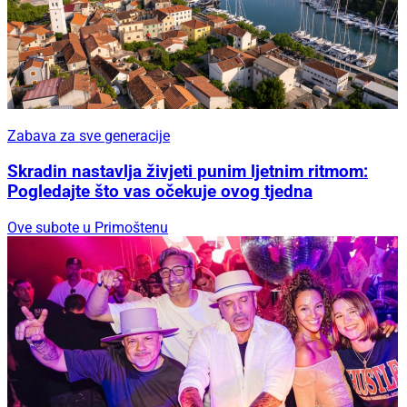
Zabava za sve generacije
Skradin nastavlja živjeti punim ljetnim ritmom:
Pogledajte što vas očekuje ovog tjedna
Ove subote u Primoštenu