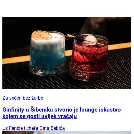
Za večeri bez žurbe
Ginfinity u Šibeniku stvorio je lounge iskustvo
kojem se gosti uvijek vraćaju
Uz Fenixe i chefa Dina Bebića