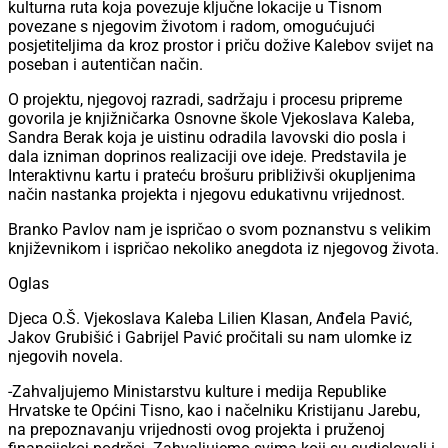
kulturna ruta koja povezuje ključne lokacije u Tisnom
povezane s njegovim životom i radom, omogućujući
posjetiteljima da kroz prostor i priču dožive Kalebov svijet na
poseban i autentičan način.
O projektu, njegovoj razradi, sadržaju i procesu pripreme
govorila je knjižničarka Osnovne škole Vjekoslava Kaleba,
Sandra Berak koja je uistinu odradila lavovski dio posla i
dala izniman doprinos realizaciji ove ideje. Predstavila je
Interaktivnu kartu i prateću brošuru približivši okupljenima
način nastanka projekta i njegovu edukativnu vrijednost.
Branko Pavlov nam je ispričao o svom poznanstvu s velikim
književnikom i ispričao nekoliko anegdota iz njegovog života.
Oglas
Djeca O.Š. Vjekoslava Kaleba Lilien Klasan, Anđela Pavić,
Jakov Grubišić i Gabrijel Pavić pročitali su nam ulomke iz
njegovih novela.
-Zahvaljujemo Ministarstvu kulture i medija Republike
Hrvatske te Općini Tisno, kao i načelniku Kristijanu Jarebu,
na prepoznavanju vrijednosti ovog projekta i pruženoj