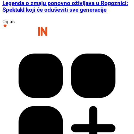
Legenda o zmaju ponovno oživljava u Rogoznici:
Spektakl koji će oduševiti sve generacije
Oglas