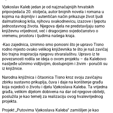
Vjekoslav Kaleb jedan je od najznačajnijih hrvatskih
pripovjedača 20. stoljeća, autor brojnih novela i romana u
kojima na dojmljiv i autentičan način prikazuje život ljudi
dalmatinskog krša, njihovu svakodnevicu, izazove i ljepotu
jednostavnog života. Njegova djela ne predstavljaju samo
književnu vrijednost, već i dragocjeno svjedočanstvo o
vremenu, prostoru i ljudima našega kraja.
-Kao zajednica, iznimno smo ponosni što je upravo Tisno
rodno mjesto ovako velikog književnika te što je naš zavičaj
bio trajna inspiracija njegovu stvaralaštvu. Upravo iz te
povezanosti rodila se ideja o ovom projektu – da Kalebovo
nasljeđe učinimo vidljivijim, dostupnijim i živim - poručili su
iz knjižnice.
Narodna knjižnica i čitaonica Tisno kroz svoju zavičajnu
zbirku sustavno prikuplja, čuva i daje na korištenje građu
koja svjedoči o životu i djelu Vjekoslava Kaleba. Ta vrijedna
građa, velikim dijelom dobivena na dar od njegove obitelji,
poslužila je kao temelj za realizaciju ovog hvalevrijednog
projekta.
Projekt „Putovima Vjekoslava Kaleba“ zamišljen je kao