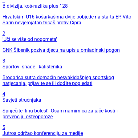
1
B divizija, koš-razlika plus 128
Hrvatskim U16 košarkašima dvije pobjede na startu EP, Vito
Šarin nevjerojatan tricaš protiv Cipra
2
'Uči se više od nogometa'
GNK Šibenik poziva djecu na upis u omladinski pogon
3
Sportovi snage i kalistenika
Brodarica sutra domaćin nesvakidašnjeg sportskog
natjecanja, prijavite se ili dođite pogledati
4
Savjeti stručnjaka
Spriječite 'tihu bolest': Osam namirnica za jače kosti i
prevenciju osteoporoze
5
Jutros održao konferenciju za medije