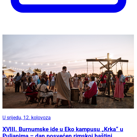
U srijedu, 12. kolovoza
XVIII. Burnumske ide u Eko kampusu „Krka“ u
Puljanima – dan posvećen rimskoj baštini,