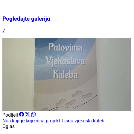
Pogledajte galeriju
7
Podijeli
Noć knjige
knjiznica
projekt
Tisno
vjekosla kaleb
Oglas