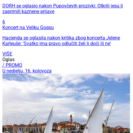
DORH se oglasio nakon Pupovčevih prozivki: Otkrili jesu li
zaprimili kaznene prijave
6
Koncert na Veliku Gospu
Hacienda se oglasila nakon kritika zbog koncerta Jelene
Karleuše: ‘Svatko ima pravo odlučiti želi li doći ili ne’
VIŠE
Oglas
/ PROMO
U nedjelju, 16. kolovoza