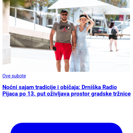
Ove subote
Noćni sajam tradicije i običaja: Drniška Radio
Pijaca po 13. put oživljava prostor gradske tržnice