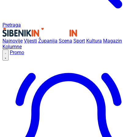
Pretraga
Najnovije
Vijesti
Županija
Scena
Sport
Kultura
Magazin
Kolumne
Promo