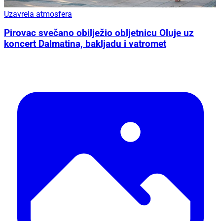
Uzavrela atmosfera
Pirovac svečano obilježio obljetnicu Oluje uz
koncert Dalmatina, bakljadu i vatromet