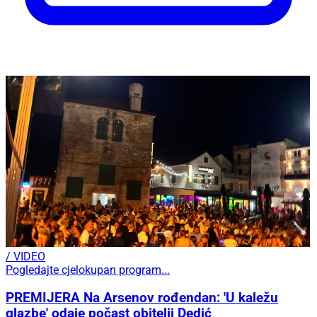
/ VIDEO
Pogledajte cjelokupan program...
PREMIJERA Na Arsenov rođendan: 'U kaležu
glazbe' odaje počast obitelji Dedić