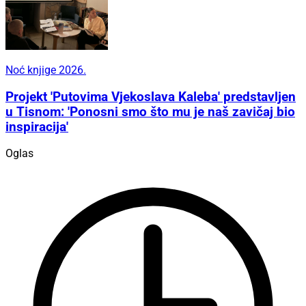
Noć knjige 2026.
Projekt 'Putovima Vjekoslava Kaleba' predstavljen
u Tisnom: 'Ponosni smo što mu je naš zavičaj bio
inspiracija'
Oglas