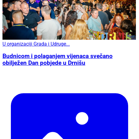
U organizaciji Grada i Udruge...
Budnicom i polaganjem vijenaca svečano
obilježen Dan pobjede u Drnišu