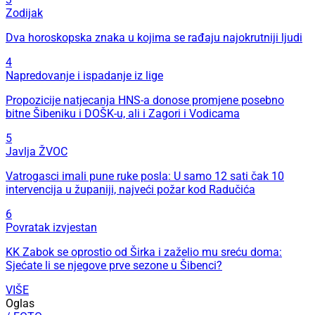
Zodijak
Dva horoskopska znaka u kojima se rađaju najokrutniji ljudi
4
Napredovanje i ispadanje iz lige
Propozicije natjecanja HNS-a donose promjene posebno
bitne Šibeniku i DOŠK-u, ali i Zagori i Vodicama
5
Javlja ŽVOC
Vatrogasci imali pune ruke posla: U samo 12 sati čak 10
intervencija u županiji, najveći požar kod Radučića
6
Povratak izvjestan
KK Zabok se oprostio od Širka i zaželio mu sreću doma:
Sjećate li se njegove prve sezone u Šibenci?
VIŠE
Oglas