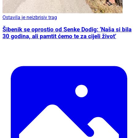
Ostavila je neizbrisiv trag
Šibenik se oprostio od Senke Dodig: ‘Naša si bila
30 godina, ali pamtit ćemo te za cijeli život’