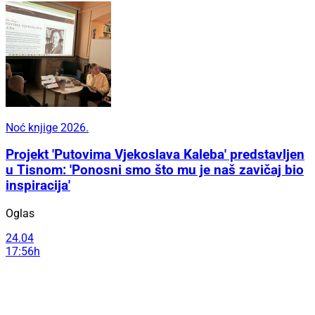
Noć knjige 2026.
Projekt 'Putovima Vjekoslava Kaleba' predstavljen
u Tisnom: 'Ponosni smo što mu je naš zavičaj bio
inspiracija'
Oglas
24.04
17:56h