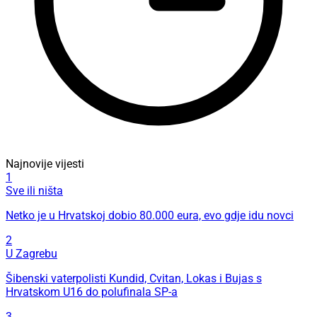
Najnovije vijesti
1
Sve ili ništa
Netko je u Hrvatskoj dobio 80.000 eura, evo gdje idu novci
2
U Zagrebu
Šibenski vaterpolisti Kundid, Cvitan, Lokas i Bujas s
Hrvatskom U16 do polufinala SP-a
3