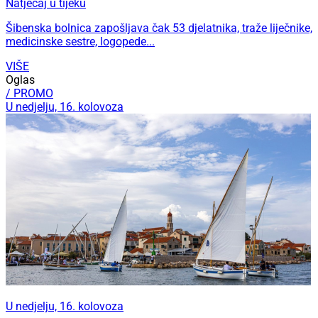
Natječaj u tijeku
Šibenska bolnica zapošljava čak 53 djelatnika, traže liječnike,
medicinske sestre, logopede...
VIŠE
Oglas
/ PROMO
U nedjelju, 16. kolovoza
U nedjelju, 16. kolovoza