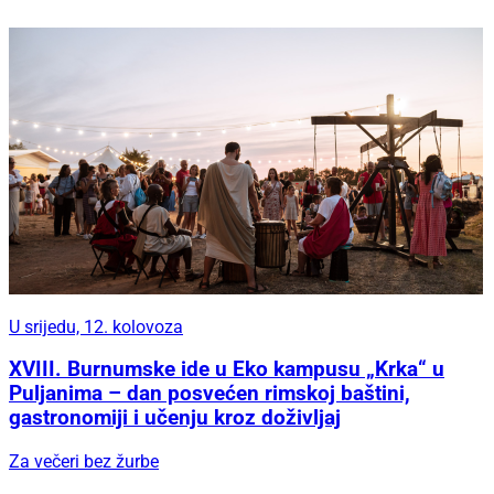
U srijedu, 12. kolovoza
XVIII. Burnumske ide u Eko kampusu „Krka“ u
Puljanima – dan posvećen rimskoj baštini,
gastronomiji i učenju kroz doživljaj
Za večeri bez žurbe