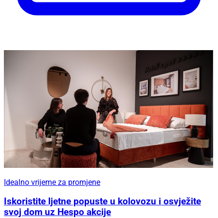
Idealno vrijeme za promjene
Iskoristite ljetne popuste u kolovozu i osvježite
svoj dom uz Hespo akcije