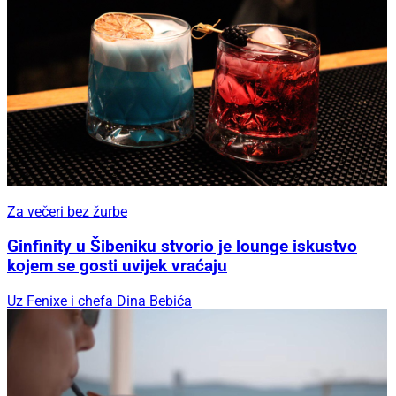
Za večeri bez žurbe
Ginfinity u Šibeniku stvorio je lounge iskustvo
kojem se gosti uvijek vraćaju
Uz Fenixe i chefa Dina Bebića