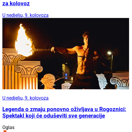
za kolovoz
U nedjelju, 9. kolovoza
U nedjelju, 9. kolovoza
Legenda o zmaju ponovno oživljava u Rogoznici:
Spektakl koji će oduševiti sve generacije
Oglas