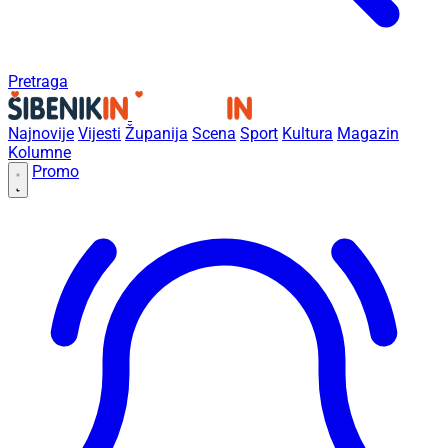
Pretraga
Najnovije
Vijesti
Županija
Scena
Sport
Kultura
Magazin
Kolumne
Promo