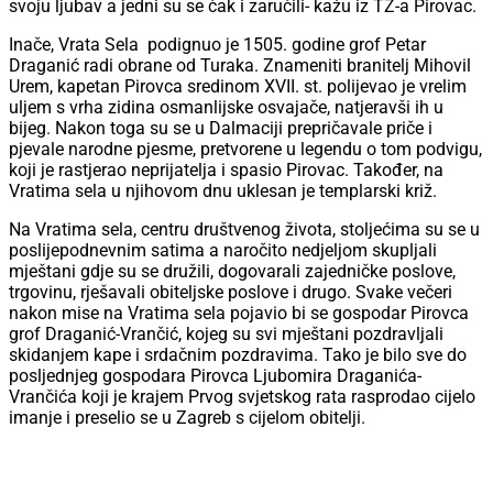
svoju ljubav a jedni su se čak i zaručili- kažu iz TZ-a Pirovac.
Inače, Vrata Sela podignuo je 1505. godine grof Petar
Draganić radi obrane od Turaka. Znameniti branitelj Mihovil
Urem, kapetan Pirovca sredinom XVII. st. polijevao je vrelim
uljem s vrha zidina osmanlijske osvajače, natjeravši ih u
bijeg. Nakon toga su se u Dalmaciji prepričavale priče i
pjevale narodne pjesme, pretvorene u legendu o tom podvigu,
koji je rastjerao neprijatelja i spasio Pirovac. Također, na
Vratima sela u njihovom dnu uklesan je templarski križ.
Na Vratima sela, centru društvenog života, stoljećima su se u
poslijepodnevnim satima a naročito nedjeljom skupljali
mještani gdje su se družili, dogovarali zajedničke poslove,
trgovinu, rješavali obiteljske poslove i drugo. Svake večeri
nakon mise na Vratima sela pojavio bi se gospodar Pirovca
grof Draganić-Vrančić, kojeg su svi mještani pozdravljali
skidanjem kape i srdačnim pozdravima. Tako je bilo sve do
posljednjeg gospodara Pirovca Ljubomira Draganića-
Vrančića koji je krajem Prvog svjetskog rata rasprodao cijelo
imanje i preselio se u Zagreb s cijelom obitelji.