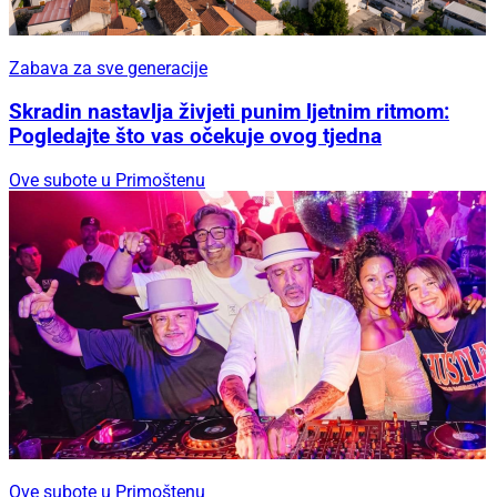
Zabava za sve generacije
Skradin nastavlja živjeti punim ljetnim ritmom:
Pogledajte što vas očekuje ovog tjedna
Ove subote u Primoštenu
Ove subote u Primoštenu