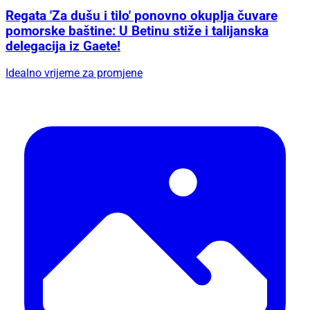
Regata 'Za dušu i tilo' ponovno okuplja čuvare
pomorske baštine: U Betinu stiže i talijanska
delegacija iz Gaete!
Idealno vrijeme za promjene