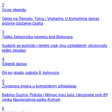
2
Ovog vikenda
Oprez na Šipnatu, Tarcu i Vruljama: U Kornatima danas
počinje izlučenje čaglja
3
Teška željeznička nesreća kod Bjelovara
Sudarili se putnički i teretni vlak, ima ozlijeđenih, strojovođa
teško stradao
4
Šibenik danas
Đir po gradu, subota 8. kolovoza
5
Živopisna imena u kornatskom arhipelagu
Babina Guzica, Prduša i Mrtvac nisu šala: Upoznajte svih 89
otoka Nacionalnog parka Kornati
6