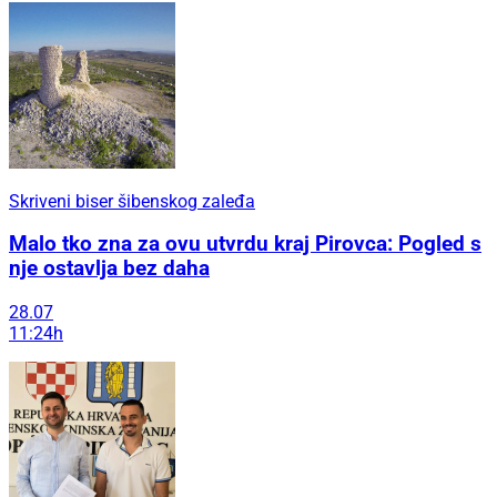
Skriveni biser šibenskog zaleđa
Malo tko zna za ovu utvrdu kraj Pirovca: Pogled s
nje ostavlja bez daha
28.07
11:24h