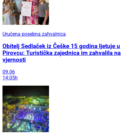
Uručena posebna zahvalnica
Obitelj Sedlaček iz Češke 15 godina ljetuje u
Pirovcu: Turistička zajednica im zahvalila na
vjernosti
09.06
14:05h