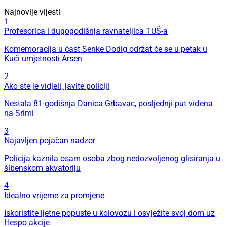
Najnovije vijesti
1
Profesorica i dugogodišnja ravnateljica TUŠ-a
Komemoracija u čast Senke Dodig održat će se u petak u
Kući umjetnosti Arsen
2
Ako ste je vidjeli, javite policiji
Nestala 81-godišnja Danica Grbavac, posljednji put viđena
na Srimi
3
Najavljen pojačan nadzor
Policija kaznila osam osoba zbog nedozvoljenog glisiranja u
šibenskom akvatoriju
4
Idealno vrijeme za promjene
Iskoristite ljetne popuste u kolovozu i osvježite svoj dom uz
Hespo akcije