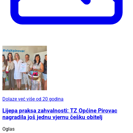
Dolaze već više od 20 godina
Lijepa praksa zahvalnosti: TZ Općine Pirovac
nagradila još jednu vjernu češku obitelj
Oglas