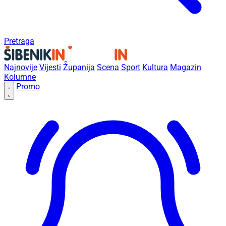
Pretraga
Najnovije
Vijesti
Županija
Scena
Sport
Kultura
Magazin
Kolumne
Promo