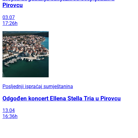
Pirovcu
03.07
17:26h
Posljednji ispraćaj sumještanina
Odgođen koncert Ellena Stella Tria u Pirovcu
13.04
16:36h