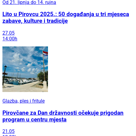
Od 21. lipnja do 14. rujna
Lito u Pirovcu 2025.: 50 događanja u tri mjeseca
zabave, kulture i tradicije
27.05
14:00h
Glazba, ples i fritule
Pirovčane za Dan državnosti očekuje prigodan
program u centru mjesta
21.05