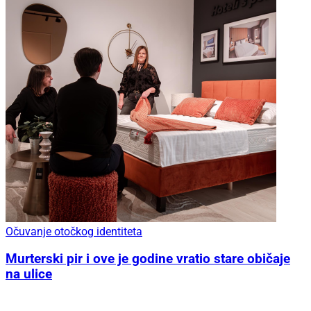
Očuvanje otočkog identiteta
Murterski pir i ove je godine vratio stare običaje
na ulice