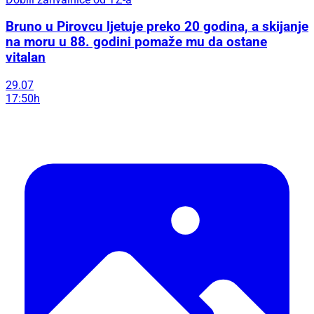
Bruno u Pirovcu ljetuje preko 20 godina, a skijanje
na moru u 88. godini pomaže mu da ostane
vitalan
29.07
17:50h