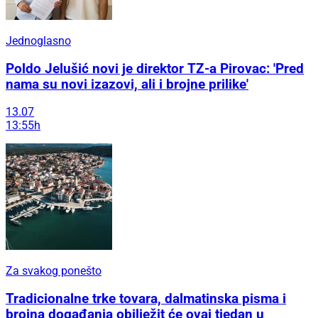
Jednoglasno
Poldo Jelušić novi je direktor TZ-a Pirovac: 'Pred
nama su novi izazovi, ali i brojne prilike'
13.07
13:55h
Za svakog ponešto
Tradicionalne trke tovara, dalmatinska pisma i
brojna događanja obilježit će ovaj tjedan u