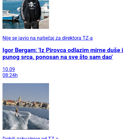
Nije se javio na natječaj za direktora TZ-a
Igor Bergam: 'Iz Pirovca odlazim mirne duše i
punog srca, ponosan na sve što sam dao'
10.09
08:24h
Dobili zahvalnice od TZ-a