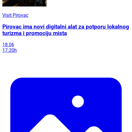
Visit Pirovac
Pirovac ima novi digitalni alat za potporu lokalnog
turizma i promociju mista
18.06
17:20h