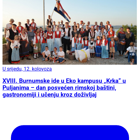
U srijedu, 12. kolovoza
XVIII. Burnumske ide u Eko kampusu „Krka“ u
Puljanima – dan posvećen rimskoj baštini,
gastronomiji i učenju kroz doživljaj