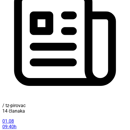
/ tz-pirovac
14 članaka
01.08
09:40h