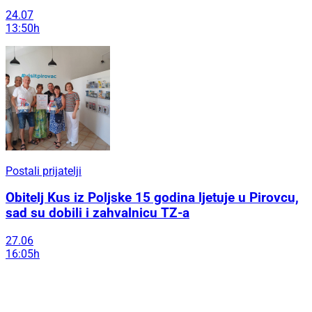
24.07
13:50h
Postali prijatelji
Obitelj Kus iz Poljske 15 godina ljetuje u Pirovcu,
sad su dobili i zahvalnicu TZ-a
27.06
16:05h