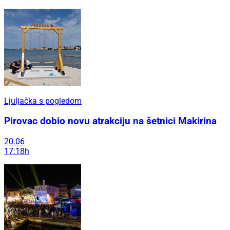
Ljuljačka s pogledom
Pirovac dobio novu atrakciju na šetnici Makirina
20.06
17:18h