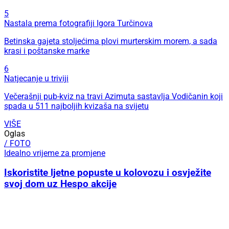
5
Nastala prema fotografiji Igora Turčinova
Betinska gajeta stoljećima plovi murterskim morem, a sada
krasi i poštanske marke
6
Natjecanje u triviji
Večerašnji pub-kviz na travi Azimuta sastavlja Vodičanin koji
spada u 511 najboljih kvizaša na svijetu
VIŠE
Oglas
/ FOTO
Idealno vrijeme za promjene
Iskoristite ljetne popuste u kolovozu i osvježite
svoj dom uz Hespo akcije