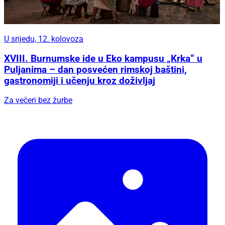
U srijedu, 12. kolovoza
XVIII. Burnumske ide u Eko kampusu „Krka“ u
Puljanima – dan posvećen rimskoj baštini,
gastronomiji i učenju kroz doživljaj
Za večeri bez žurbe