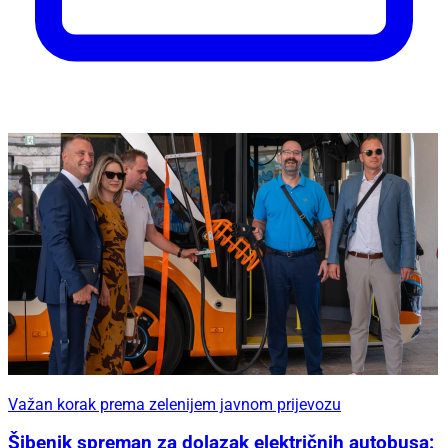
Važan korak prema zelenijem javnom prijevozu
Šibenik spreman za dolazak električnih autobusa: