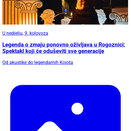
U nedjelju, 9. kolovoza
Legenda o zmaju ponovno oživljava u Rogoznici:
Spektakl koji će oduševiti sve generacije
Od akustike do legendarnih Kojota