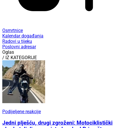
Osmrtnice
Kalendar događanja
Radovi u tijeku
Poslovni adresar
Oglas
/ IZ KATEGORIJE
Podijeljene reakcije
Jedni plješću, drugi zgroženi: Motociklistički