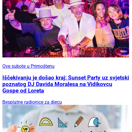
Ove subote u Primoštenu
Iščekivanju je došao kraj: Sunset Party uz svjetski
poznatog DJ Davida Moralesa na Vidikovcu
Gospe od Loreta
Besplatne radionice za djecu