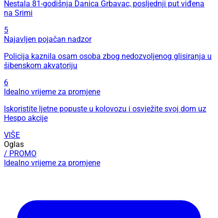
Nestala 81-godišnja Danica Grbavac, posljednji put viđena
na Srimi
5
Najavljen pojačan nadzor
Policija kaznila osam osoba zbog nedozvoljenog glisiranja u
šibenskom akvatoriju
6
Idealno vrijeme za promjene
Iskoristite ljetne popuste u kolovozu i osvježite svoj dom uz
Hespo akcije
VIŠE
Oglas
/ PROMO
Idealno vrijeme za promjene