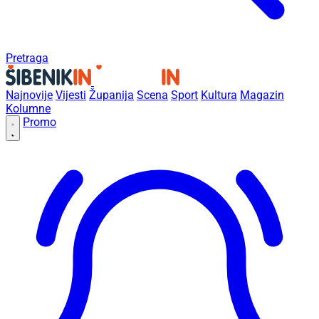
Pretraga
Najnovije
Vijesti
Županija
Scena
Sport
Kultura
Magazin
Kolumne
Promo