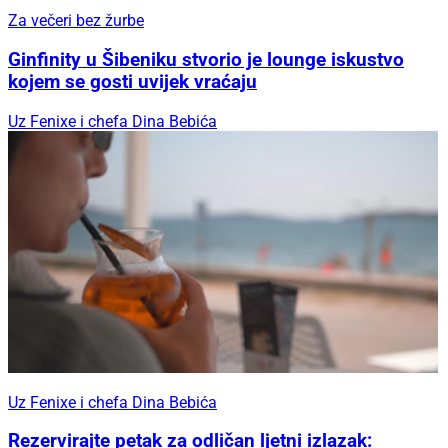
Za večeri bez žurbe
Ginfinity u Šibeniku stvorio je lounge iskustvo
kojem se gosti uvijek vraćaju
Uz Fenixe i chefa Dina Bebića
Uz Fenixe i chefa Dina Bebića
Rezervirajte petak za odličan ljetni izlazak: