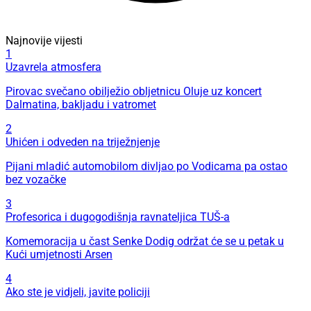
Najnovije vijesti
1
Uzavrela atmosfera
Pirovac svečano obilježio obljetnicu Oluje uz koncert
Dalmatina, bakljadu i vatromet
2
Uhićen i odveden na triježnjenje
Pijani mladić automobilom divljao po Vodicama pa ostao
bez vozačke
3
Profesorica i dugogodišnja ravnateljica TUŠ-a
Komemoracija u čast Senke Dodig održat će se u petak u
Kući umjetnosti Arsen
4
Ako ste je vidjeli, javite policiji