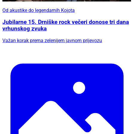
Od akustike do legendarnih Kojota
Jubilarne 15. Drniške rock večeri donose tri dana
vrhunskog zvuka
Važan korak prema zelenijem javnom prijevozu