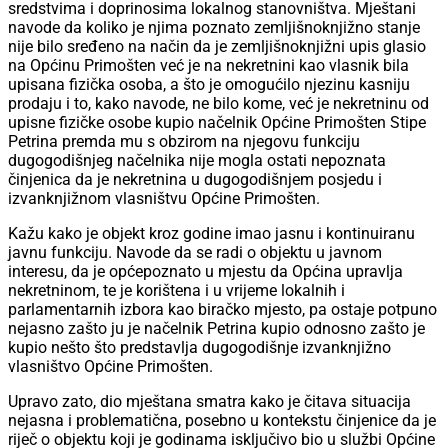
sredstvima i doprinosima lokalnog stanovništva. Mještani
navode da koliko je njima poznato zemljišnoknjižno stanje
nije bilo sređeno na način da je zemljišnoknjižni upis glasio
na Općinu Primošten već je na nekretnini kao vlasnik bila
upisana fizička osoba, a što je omogućilo njezinu kasniju
prodaju i to, kako navode, ne bilo kome, već je nekretninu od
upisne fizičke osobe kupio načelnik Općine Primošten Stipe
Petrina premda mu s obzirom na njegovu funkciju
dugogodišnjeg načelnika nije mogla ostati nepoznata
činjenica da je nekretnina u dugogodišnjem posjedu i
izvanknjižnom vlasništvu Općine Primošten.
Kažu kako je objekt kroz godine imao jasnu i kontinuiranu
javnu funkciju. Navode da se radi o objektu u javnom
interesu, da je općepoznato u mjestu da Općina upravlja
nekretninom, te je korištena i u vrijeme lokalnih i
parlamentarnih izbora kao biračko mjesto, pa ostaje potpuno
nejasno zašto ju je načelnik Petrina kupio odnosno zašto je
kupio nešto što predstavlja dugogodišnje izvanknjižno
vlasništvo Općine Primošten.
Upravo zato, dio mještana smatra kako je čitava situacija
nejasna i problematična, posebno u kontekstu činjenice da je
riječ o objektu koji je godinama isključivo bio u službi Općine