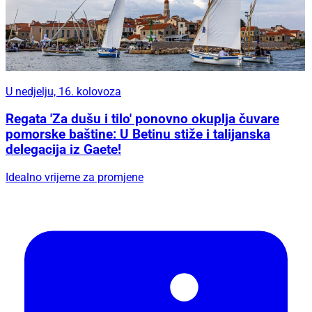
U nedjelju, 16. kolovoza
Regata 'Za dušu i tilo' ponovno okuplja čuvare
pomorske baštine: U Betinu stiže i talijanska
delegacija iz Gaete!
Idealno vrijeme za promjene