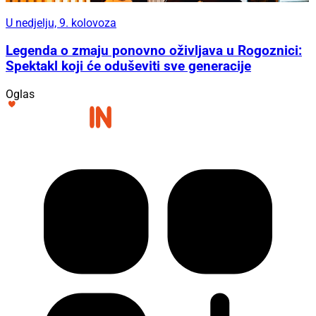
U nedjelju, 9. kolovoza
Legenda o zmaju ponovno oživljava u Rogoznici:
Spektakl koji će oduševiti sve generacije
Oglas