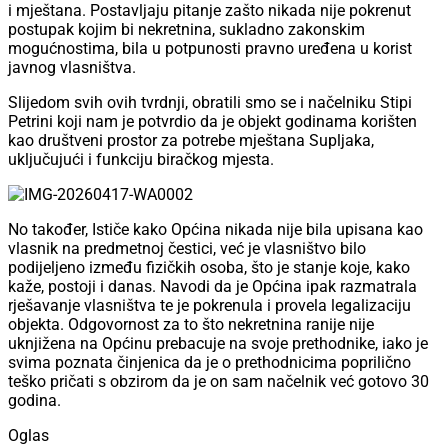
i mještana. Postavljaju pitanje zašto nikada nije pokrenut
postupak kojim bi nekretnina, sukladno zakonskim
mogućnostima, bila u potpunosti pravno uređena u korist
javnog vlasništva.
Slijedom svih ovih tvrdnji, obratili smo se i načelniku Stipi
Petrini koji nam je potvrdio da je objekt godinama korišten
kao društveni prostor za potrebe mještana Supljaka,
uključujući i funkciju biračkog mjesta.
No također, Ističe kako Općina nikada nije bila upisana kao
vlasnik na predmetnoj čestici, već je vlasništvo bilo
podijeljeno između fizičkih osoba, što je stanje koje, kako
kaže, postoji i danas. Navodi da je Općina ipak razmatrala
rješavanje vlasništva te je pokrenula i provela legalizaciju
objekta. Odgovornost za to što nekretnina ranije nije
uknjižena na Općinu prebacuje na svoje prethodnike, iako je
svima poznata činjenica da je o prethodnicima poprilično
teško pričati s obzirom da je on sam načelnik već gotovo 30
godina.
Oglas