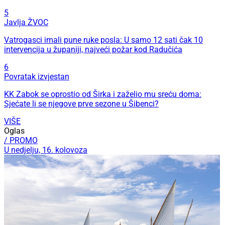
5
Javlja ŽVOC
Vatrogasci imali pune ruke posla: U samo 12 sati čak 10
intervencija u županiji, najveći požar kod Radučića
6
Povratak izvjestan
KK Zabok se oprostio od Širka i zaželio mu sreću doma:
Sjećate li se njegove prve sezone u Šibenci?
VIŠE
Oglas
/ PROMO
U nedjelju, 16. kolovoza