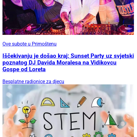
Ove subote u Primoštenu
Iščekivanju je došao kraj: Sunset Party uz svjetski
poznatog DJ Davida Moralesa na Vidikovcu
Gospe od Loreta
Besplatne radionice za djecu