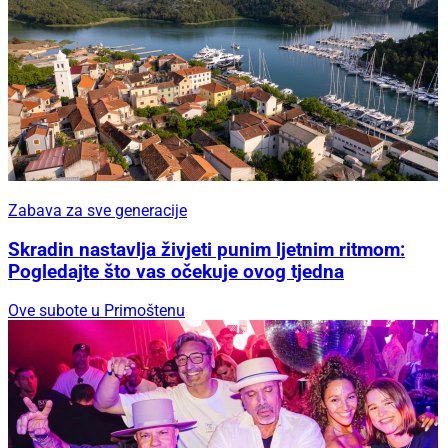
Zabava za sve generacije
Skradin nastavlja živjeti punim ljetnim ritmom:
Pogledajte što vas očekuje ovog tjedna
Ove subote u Primoštenu