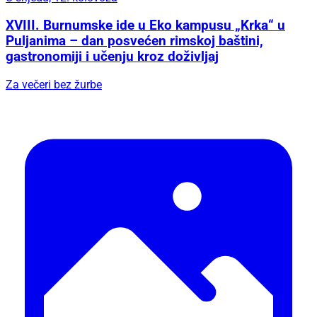
XVIII. Burnumske ide u Eko kampusu „Krka“ u
Puljanima – dan posvećen rimskoj baštini,
gastronomiji i učenju kroz doživljaj
Za večeri bez žurbe