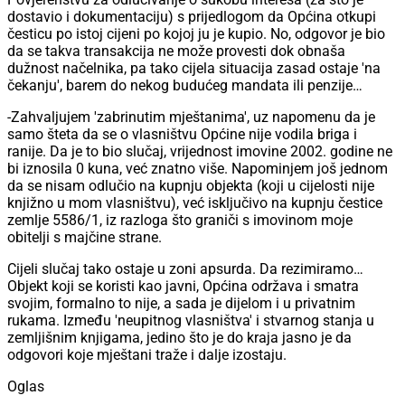
dostavio i dokumentaciju) s prijedlogom da Općina otkupi
česticu po istoj cijeni po kojoj ju je kupio. No, odgovor je bio
da se takva transakcija ne može provesti dok obnaša
dužnost načelnika, pa tako cijela situacija zasad ostaje 'na
čekanju', barem do nekog budućeg mandata ili penzije…
-Zahvaljujem 'zabrinutim mještanima', uz napomenu da je
samo šteta da se o vlasništvu Općine nije vodila briga i
ranije. Da je to bio slučaj, vrijednost imovine 2002. godine ne
bi iznosila 0 kuna, već znatno više. Napominjem još jednom
da se nisam odlučio na kupnju objekta (koji u cijelosti nije
knjižno u mom vlasništvu), već isključivo na kupnju čestice
zemlje 5586/1, iz razloga što graniči s imovinom moje
obitelji s majčine strane.
Cijeli slučaj tako ostaje u zoni apsurda. Da rezimiramo…
Objekt koji se koristi kao javni, Općina održava i smatra
svojim, formalno to nije, a sada je dijelom i u privatnim
rukama. Između 'neupitnog vlasništva' i stvarnog stanja u
zemljišnim knjigama, jedino što je do kraja jasno je da
odgovori koje mještani traže i dalje izostaju.
Oglas