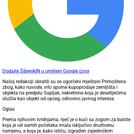
Dodajte ŠibenikIN u omiljeni Google izvor
Našoj redakciji obratili su se ogorčeni mještani Primoštena
zbog, kako navode, vrlo sporne kupoprodaje zemljišta i
objekta na predjelu Supljak, nekretnine koja je desetljećima
služila kao objekt od općeg, odnosno javnog interesa.
Oglas
Prema njihovim tvrdnjama, riječ je o kući sa zogom za balote
koja je od samih početaka imala isključivo društvenu
namjenu, a koja je, kako ističu, izgrađen zajedničkim