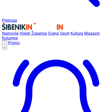
Pretraga
Najnovije
Vijesti
Županija
Scena
Sport
Kultura
Magazin
Kolumne
Promo