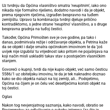
Uz tvrdnju da Općina vlasništvo smatra 'neupitnim', iako ono
nikada nije formalno riješeno, dodatno navodi i da je objekt,
prema njegovim riječima, izgrađen bespravno na tuđem
zemljištu. Upravo ta kombinacija tvrdnji djeluje prilično
kontradiktorno, s jedne strane 'neupitno' vlasništvo, a s druge
bespravna gradnja na tuđoj čestici.
Također, Općina Primošten sve je ove godine, pa tako i
danas, podmirivala režije i održavanje objekta, a Petrina kaže
da se objekt i dalje smatra općinskom imovinom te da 'još
uvijek nije izgubila' tu vrijednost iako pritom ne pojašnjava na
koji način misli uskladiti takav stav s postojećim vlasničkim
stanjem.
Govoreći o kupnji, tvrdi da nije kupio objekt, već samo česticu
5586/1 uz obiteljsku imovinu, te da je tek naknadno doznao
kako se dio objekta nalazi na toj zemlji, ali… Podsjetimo,
Općina na čijem je on čelu već desetljećima koristi objekt na
toj čestici.
Oglas
Nakon tog nevjerojatnog saznanja, kako navodi, obratio se
Povjerenstvu za odlučivanje o sukobu interesa (za što je