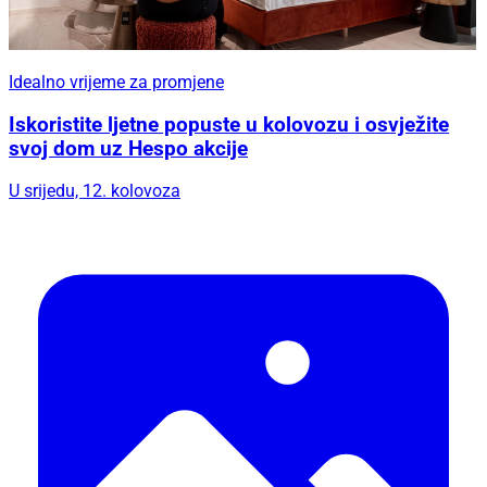
Idealno vrijeme za promjene
Iskoristite ljetne popuste u kolovozu i osvježite
svoj dom uz Hespo akcije
U srijedu, 12. kolovoza