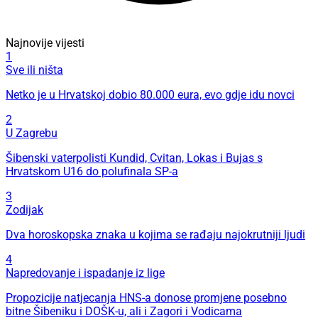
Najnovije vijesti
1
Sve ili ništa
Netko je u Hrvatskoj dobio 80.000 eura, evo gdje idu novci
2
U Zagrebu
Šibenski vaterpolisti Kundid, Cvitan, Lokas i Bujas s
Hrvatskom U16 do polufinala SP-a
3
Zodijak
Dva horoskopska znaka u kojima se rađaju najokrutniji ljudi
4
Napredovanje i ispadanje iz lige
Propozicije natjecanja HNS-a donose promjene posebno
bitne Šibeniku i DOŠK-u, ali i Zagori i Vodicama