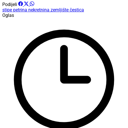
Podijeli
stipe petrina
nekretnina
zemljište
čestica
Oglas