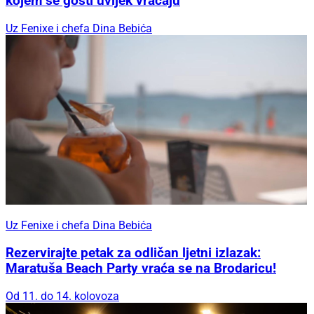
kojem se gosti uvijek vraćaju
Uz Fenixe i chefa Dina Bebića
Uz Fenixe i chefa Dina Bebića
Rezervirajte petak za odličan ljetni izlazak:
Maratuša Beach Party vraća se na Brodaricu!
Od 11. do 14. kolovoza