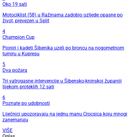
Oko 19 sati
Motociklist (58) u Ražinama zadobio ozljede opasne po
život, prevezen u Split
4
Champion Cup
Pioniri i kadeti Šibenika uzeli po broncu na nogometnom
turniru u Kupresu
5
Dva požara
Tri vatrogasne intervencije u Šibensko-kninskoj županiji
tijekom proteklih 12 sati
6
Poznate po udobnosti
Liječnici upozoravaju na jednu manu Crocsica koju mnogi
zanemaruju
VIŠE
Oglas