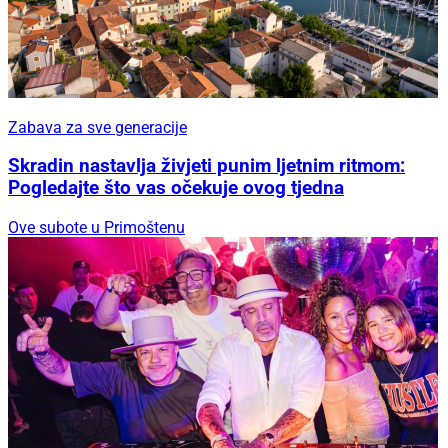
Zabava za sve generacije
Skradin nastavlja živjeti punim ljetnim ritmom:
Pogledajte što vas očekuje ovog tjedna
Ove subote u Primoštenu