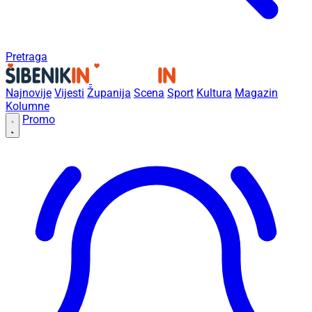
Pretraga
Najnovije
Vijesti
Županija
Scena
Sport
Kultura
Magazin
Kolumne
Promo