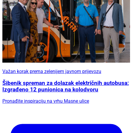
Važan korak prema zelenijem javnom prijevozu
Šibenik spreman za dolazak električnih autobusa:
Izgrađeno 12 punionica na kolodvoru
Pronađite inspiraciju na vrhu Masne ulice