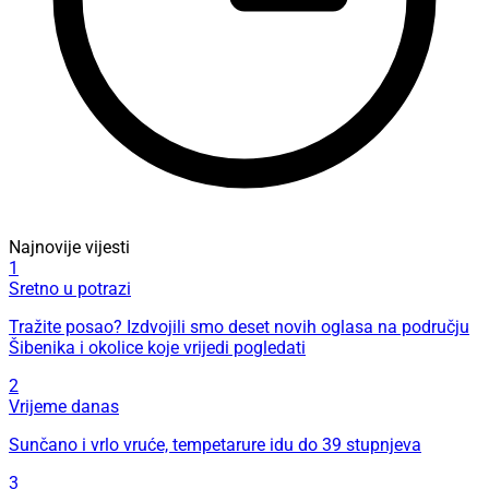
Najnovije vijesti
1
Sretno u potrazi
Tražite posao? Izdvojili smo deset novih oglasa na području
Šibenika i okolice koje vrijedi pogledati
2
Vrijeme danas
Sunčano i vrlo vruće, tempetarure idu do 39 stupnjeva
3