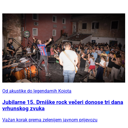
Od akustike do legendarnih Kojota
Jubilarne 15. Drniške rock večeri donose tri dana
vrhunskog zvuka
Važan korak prema zelenijem javnom prijevozu