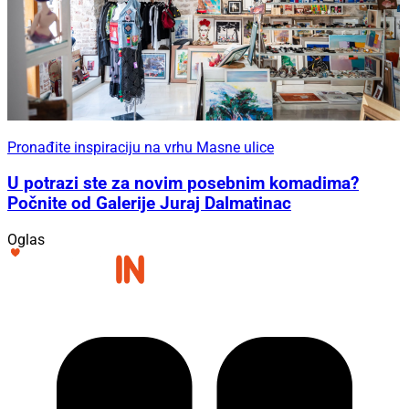
Pronađite inspiraciju na vrhu Masne ulice
U potrazi ste za novim posebnim komadima?
Počnite od Galerije Juraj Dalmatinac
Oglas