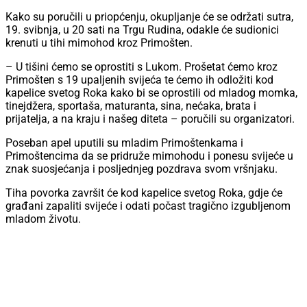
Kako su poručili u priopćenju, okupljanje će se održati sutra,
19. svibnja, u 20 sati na Trgu Rudina, odakle će sudionici
krenuti u tihi mimohod kroz Primošten.
– U tišini ćemo se oprostiti s Lukom. Prošetat ćemo kroz
Primošten s 19 upaljenih svijeća te ćemo ih odložiti kod
kapelice svetog Roka kako bi se oprostili od mladog momka,
tinejdžera, sportaša, maturanta, sina, nećaka, brata i
prijatelja, a na kraju i našeg diteta – poručili su organizatori.
Poseban apel uputili su mladim Primoštenkama i
Primoštencima da se pridruže mimohodu i ponesu svijeće u
znak suosjećanja i posljednjeg pozdrava svom vršnjaku.
Tiha povorka završit će kod kapelice svetog Roka, gdje će
građani zapaliti svijeće i odati počast tragično izgubljenom
mladom životu.