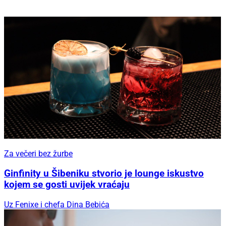
Za večeri bez žurbe
Ginfinity u Šibeniku stvorio je lounge iskustvo
kojem se gosti uvijek vraćaju
Uz Fenixe i chefa Dina Bebića