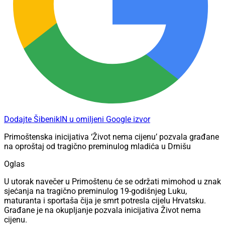
Dodajte ŠibenikIN u omiljeni Google izvor
Primoštenska inicijativa ‘Život nema cijenu’ pozvala građane
na oproštaj od tragično preminulog mladića u Drnišu
Oglas
U utorak navečer u Primoštenu će se održati mimohod u znak
sjećanja na tragično preminulog 19-godišnjeg Luku,
maturanta i sportaša čija je smrt potresla cijelu Hrvatsku.
Građane je na okupljanje pozvala inicijativa Život nema
cijenu.