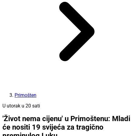
Primošten
U utorak u 20 sati
'Život nema cijenu' u Primoštenu: Mladi
će nositi 19 svijeća za tragično
preminulog Luku