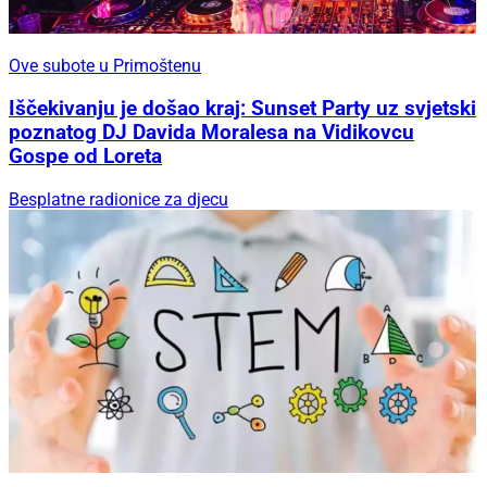
Ove subote u Primoštenu
Iščekivanju je došao kraj: Sunset Party uz svjetski
poznatog DJ Davida Moralesa na Vidikovcu
Gospe od Loreta
Besplatne radionice za djecu