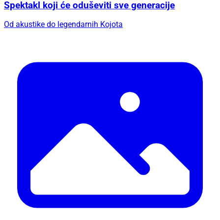
Spektakl koji će oduševiti sve generacije
Od akustike do legendarnih Kojota