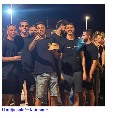
U atriju palače Katunarić