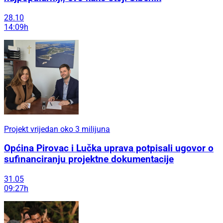
28.10
14:09h
Projekt vrijedan oko 3 milijuna
Općina Pirovac i Lučka uprava potpisali ugovor o
sufinanciranju projektne dokumentacije
31.05
09:27h