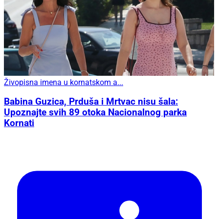
Živopisna imena u kornatskom a...
Babina Guzica, Prduša i Mrtvac nisu šala:
Upoznajte svih 89 otoka Nacionalnog parka
Kornati