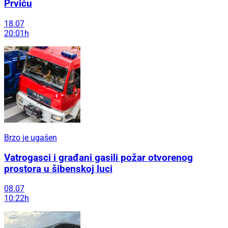
Prviću
18.07
20:01h
Brzo je ugašen
Vatrogasci i građani gasili požar otvorenog
prostora u šibenskoj luci
08.07
10:22h