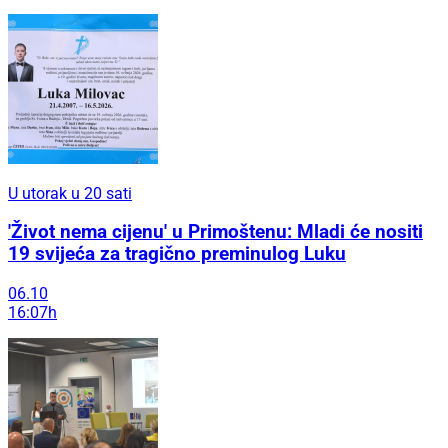
U utorak u 20 sati
'Život nema cijenu' u Primoštenu: Mladi će nositi
19 svijeća za tragično preminulog Luku
06.10
16:07h