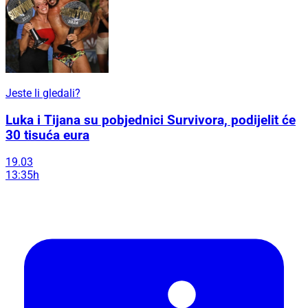
Jeste li gledali?
Luka i Tijana su pobjednici Survivora, podijelit će
30 tisuća eura
19.03
13:35h