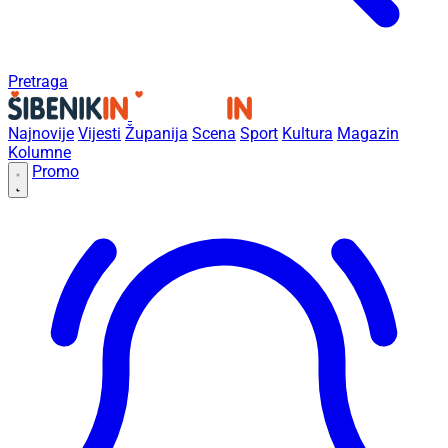
Pretraga
Najnovije
Vijesti
Županija
Scena
Sport
Kultura
Magazin
Kolumne
Promo