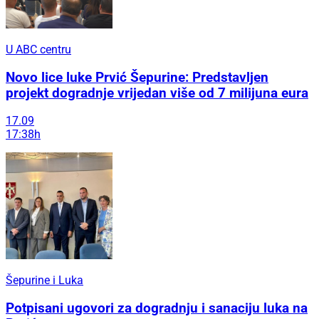
U ABC centru
Novo lice luke Prvić Šepurine: Predstavljen
projekt dogradnje vrijedan više od 7 milijuna eura
17.09
17:38h
Šepurine i Luka
Potpisani ugovori za dogradnju i sanaciju luka na