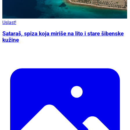
Uslast!
Sataraš, spiza koja miriše na lito i stare šibenske
kužine