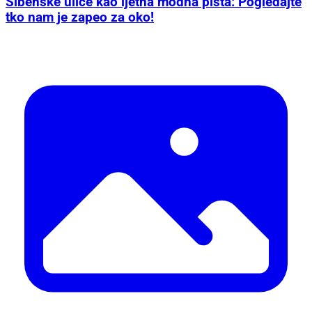
Šibenske ulice kao ljetna modna pista: Pogledajte
tko nam je zapeo za oko!