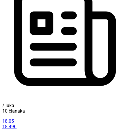
/ luka
10 članaka
18.05
18:49h