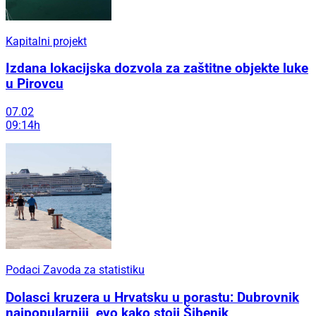
Kapitalni projekt
Izdana lokacijska dozvola za zaštitne objekte luke
u Pirovcu
07.02
09:14h
Podaci Zavoda za statistiku
Dolasci kruzera u Hrvatsku u porastu: Dubrovnik
najpopularniji, evo kako stoji Šibenik