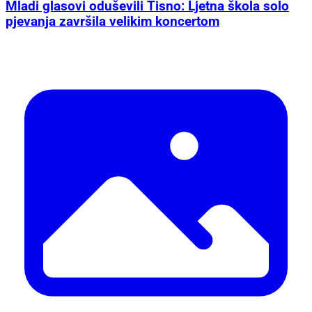
Mladi glasovi oduševili Tisno: Ljetna škola solo
pjevanja završila velikim koncertom