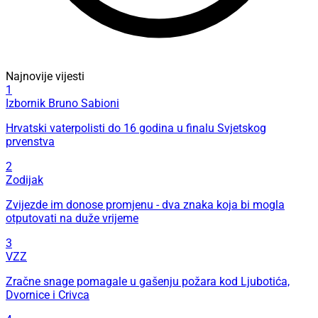
Najnovije vijesti
1
Izbornik Bruno Sabioni
Hrvatski vaterpolisti do 16 godina u finalu Svjetskog
prvenstva
2
Zodijak
Zvijezde im donose promjenu - dva znaka koja bi mogla
otputovati na duže vrijeme
3
VZZ
Zračne snage pomagale u gašenju požara kod Ljubotića,
Dvornice i Crivca