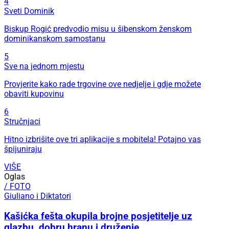
4
Sveti Dominik
Biskup Rogić predvodio misu u šibenskom ženskom
dominikanskom samostanu
5
Sve na jednom mjestu
Provjerite kako rade trgovine ove nedjelje i gdje možete
obaviti kupovinu
6
Stručnjaci
Hitno izbrišite ove tri aplikacije s mobitela! Potajno vas
špijuniraju
VIŠE
Oglas
/ FOTO
Giuliano i Diktatori
Kašićka fešta okupila brojne posjetitelje uz
glazbu, dobru hranu i druženje