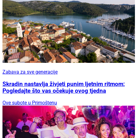
Zabava za sve generacije
Skradin nastavlja živjeti punim ljetnim ritmom:
Pogledajte što vas očekuje ovog tjedna
Ove subote u Primoštenu