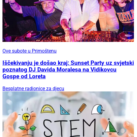
Ove subote u Primoštenu
Iščekivanju je došao kraj: Sunset Party uz svjetski
poznatog DJ Davida Moralesa na Vidikovcu
Gospe od Loreta
Besplatne radionice za djecu