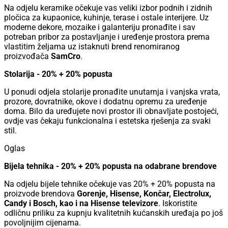
Na odjelu keramike očekuje vas veliki izbor podnih i zidnih
pločica za kupaonice, kuhinje, terase i ostale interijere. Uz
moderne dekore, mozaike i galanteriju pronađite i sav
potreban pribor za postavljanje i uređenje prostora prema
vlastitim željama uz istaknuti brend renomiranog
proizvođača
SamCro
.
Stolarija - 20% + 20% popusta
U ponudi odjela stolarije pronađite unutarnja i vanjska vrata,
prozore, dovratnike, okove i dodatnu opremu za uređenje
doma. Bilo da uređujete novi prostor ili obnavljate postojeći,
ovdje vas čekaju funkcionalna i estetska rješenja za svaki
stil.
Oglas
Bijela tehnika - 20% + 20% popusta na odabrane brendove
Na odjelu bijele tehnike očekuje vas 20% + 20% popusta na
proizvode brendova
Gorenje, Hisense, Končar, Electrolux,
Candy i Bosch, kao i na Hisense televizore
. Iskoristite
odličnu priliku za kupnju kvalitetnih kućanskih uređaja po još
povoljnijim cijenama.