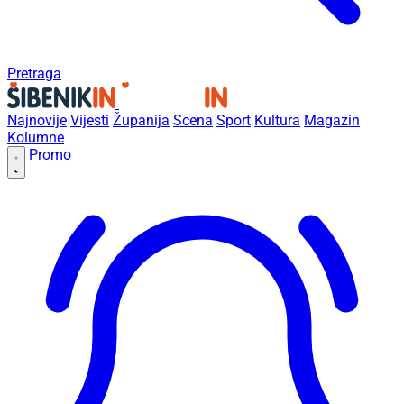
Pretraga
Najnovije
Vijesti
Županija
Scena
Sport
Kultura
Magazin
Kolumne
Promo