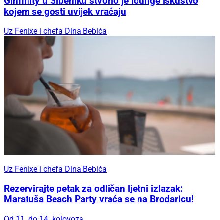
Ginfinity u Šibeniku stvorio je lounge iskustvo
kojem se gosti uvijek vraćaju
Uz Fenixe i chefa Dina Bebića
Uz Fenixe i chefa Dina Bebića
Rezervirajte petak za odličan ljetni izlazak:
Maratuša Beach Party vraća se na Brodaricu!
Od 11. do 14. kolovoza