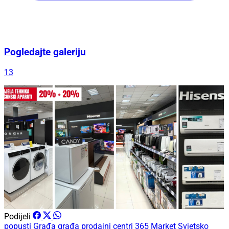
Pogledajte galeriju
13
Podijeli
popusti
Građa
građa prodajni centri
365 Market
Svjetsko