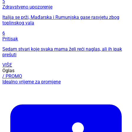
5
Zdravstveno upozorenje
Italija se prži, Mađarska i Rumunjska gase rasvjetu zbog
toplinskog vala
6
Pritisak
Sedam stvari koje svaka mama želi reći naglas, ali ih ipak
prešuti
VIŠE
Oglas
/ PROMO
Idealno vrijeme za promjene