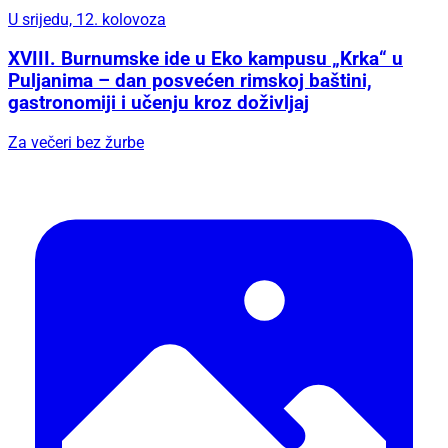
U srijedu, 12. kolovoza
XVIII. Burnumske ide u Eko kampusu „Krka“ u
Puljanima – dan posvećen rimskoj baštini,
gastronomiji i učenju kroz doživljaj
Za večeri bez žurbe