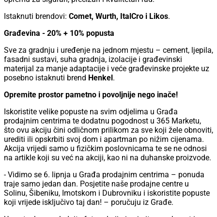
Istaknuti brendovi:
Comet, Wurth, ItalCro i Likos
.
Građevina - 20% + 10% popusta
Sve za gradnju i uređenje na jednom mjestu – cement, ljepila,
fasadni sustavi, suha gradnja, izolacije i građevinski
materijal za manje adaptacije i veće građevinske projekte uz
posebno istaknuti brend
Henkel
.
Opremite prostor pametno i povoljnije nego inače!
Iskoristite velike popuste na svim odjelima u Građa
prodajnim centrima te dodatnu pogodnost u 365 Marketu,
što ovu akciju čini odličnom prilikom za sve koji žele obnoviti,
urediti ili opskrbiti svoj dom i apartman po nižim cijenama.
Akcija vrijedi samo u fizičkim poslovnicama te se ne odnosi
na artikle koji su već na akciji, kao ni na duhanske proizvode.
- Vidimo se 6. lipnja u Građa prodajnim centrima – ponuda
traje samo jedan dan. Posjetite naše prodajne centre u
Solinu, Šibeniku, Imotskom i Dubrovniku i iskoristite popuste
koji vrijede isključivo taj dan! – poručuju iz Građe.