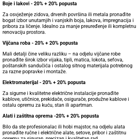
Boje i lakovi - 20% + 20% popusta
Za osvježenje zidova, drvenih površina ili metala pronađite
bogat izbor unutarnjih i vanjskih boja, lakova, impregnacija i
pribora za ličenje. Idealno za manje preuređenje ili kompletnu
renovaciju prostora.
Vijčana roba - 20% + 20% popusta
Mali detalji čine veliku razliku – na odjelu vijčane robe
pronađite širok izbor vijaka, tipli, matica, lokota, sefova,
poštanskih sandučića i ostalog sitnog materijala potrebnog
za razne popravke i montaže.
Elektromaterijal - 20% + 20% popusta
Za sigurne i kvalitetne električne instalacije pronađite
kablove, utičnice, prekidače, osigurače, produžne kablove i
ostalu opremu za kuću, stan ili apartman.
Alati i zaštitna oprema -20% + 20% popusta
Bilo da ste profesionalac ili hobi majstor, na odjelu alata
pronađite ručne i električne alate, setove, pribor i zaštitnu
opremu za siguran, precizan i kvalitetan rad.