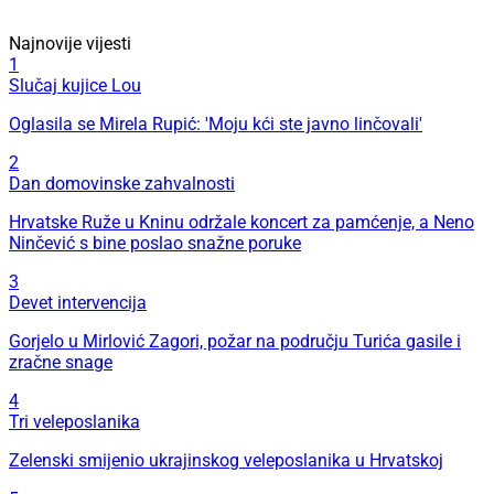
Najnovije vijesti
1
Slučaj kujice Lou
Oglasila se Mirela Rupić: 'Moju kći ste javno linčovali'
2
Dan domovinske zahvalnosti
Hrvatske Ruže u Kninu održale koncert za pamćenje, a Neno
Ninčević s bine poslao snažne poruke
3
Devet intervencija
Gorjelo u Mirlović Zagori, požar na području Turića gasile i
zračne snage
4
Tri veleposlanika
Zelenski smijenio ukrajinskog veleposlanika u Hrvatskoj