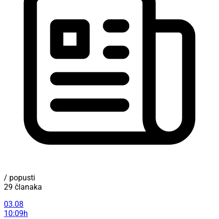
/ popusti
29 članaka
03.08
10:09h