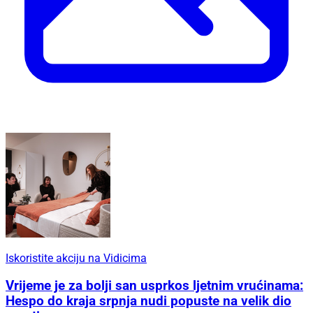
Iskoristite akciju na Vidicima
Vrijeme je za bolji san usprkos ljetnim vrućinama:
Hespo do kraja srpnja nudi popuste na velik dio