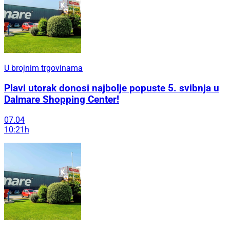
U brojnim trgovinama
Plavi utorak donosi najbolje popuste 5. svibnja u
Dalmare Shopping Center!
07.04
10:21h