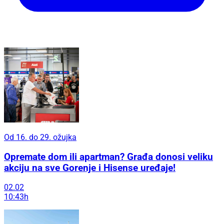
Od 16. do 29. ožujka
Opremate dom ili apartman? Građa donosi veliku
akciju na sve Gorenje i Hisense uređaje!
02.02
10:43h