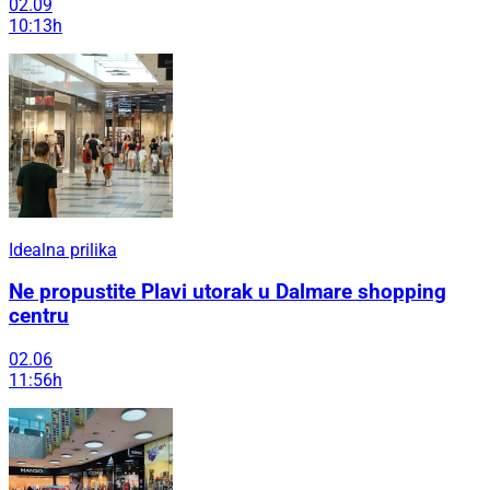
02.09
10:13h
Idealna prilika
Ne propustite Plavi utorak u Dalmare shopping
centru
02.06
11:56h