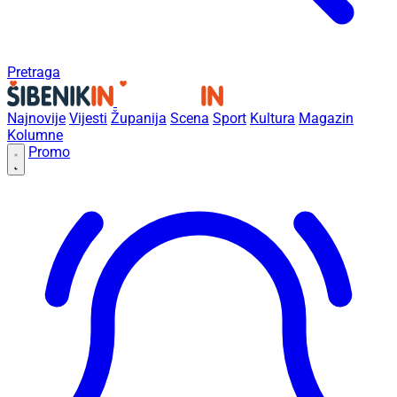
Pretraga
Najnovije
Vijesti
Županija
Scena
Sport
Kultura
Magazin
Kolumne
Promo