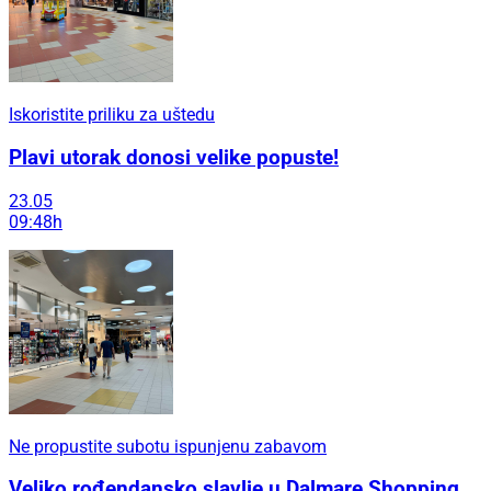
Iskoristite priliku za uštedu
Plavi utorak donosi velike popuste!
23.05
09:48h
Ne propustite subotu ispunjenu zabavom
Veliko rođendansko slavlje u Dalmare Shopping