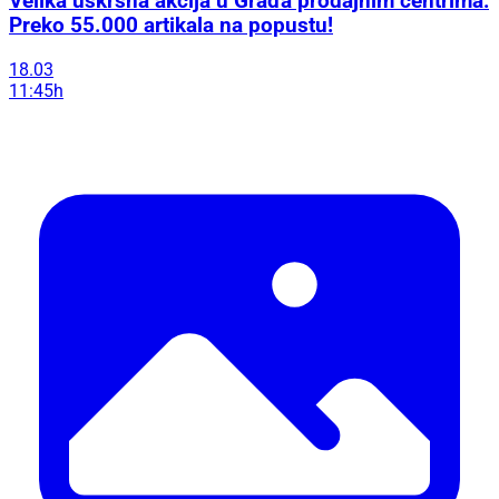
Velika uskrsna akcija u Građa prodajnim centrima:
Preko 55.000 artikala na popustu!
18.03
11:45h