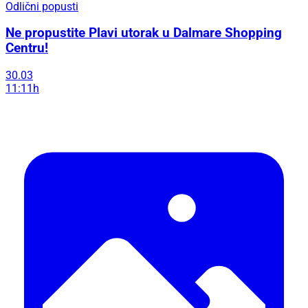
Odlični popusti
Ne propustite Plavi utorak u Dalmare Shopping
Centru!
30.03
11:11h