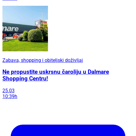
Zabava, shopping i obiteljski doživljaj
Ne propustite uskrsnu čaroliju u Dalmare
Shopping Centru!
25.03
10:39h