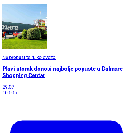
Ne propustite 4. kolovoza
Plavi utorak donosi najbolje popuste u Dalmare
Shopping Centar
29.07
10:00h