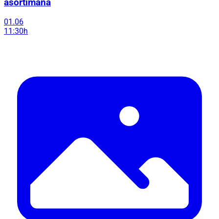
asortimana
01.06
11:30h