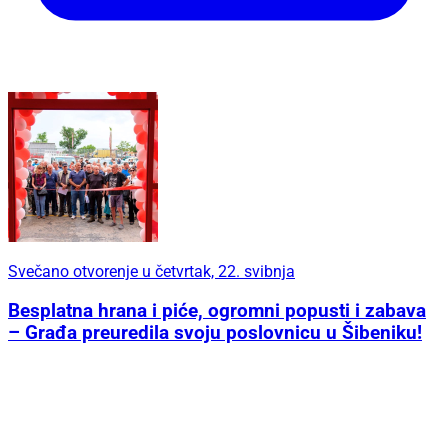
Svečano otvorenje u četvrtak, 22. svibnja
Besplatna hrana i piće, ogromni popusti i zabava
– Građa preuredila svoju poslovnicu u Šibeniku!