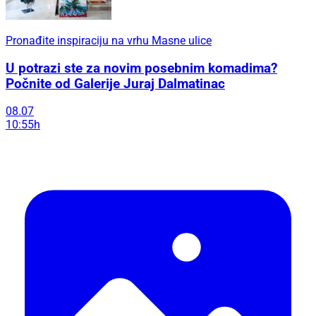
Pronađite inspiraciju na vrhu Masne ulice
U potrazi ste za novim posebnim komadima?
Počnite od Galerije Juraj Dalmatinac
08.07
10:55h