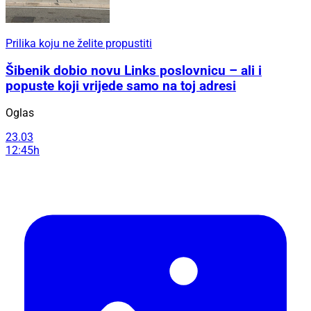
Prilika koju ne želite propustiti
Šibenik dobio novu Links poslovnicu – ali i
popuste koji vrijede samo na toj adresi
Oglas
23.03
12:45h