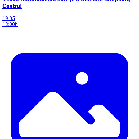
Centru!
19.05
13:00h