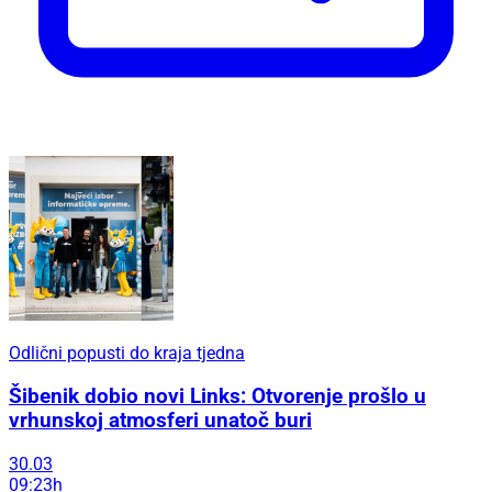
Odlični popusti do kraja tjedna
Šibenik dobio novi Links: Otvorenje prošlo u
vrhunskoj atmosferi unatoč buri
30.03
09:23h