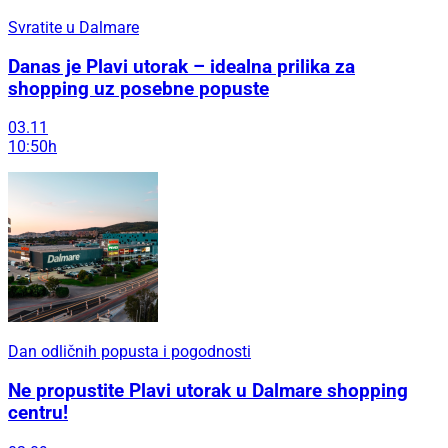
Svratite u Dalmare
Danas je Plavi utorak – idealna prilika za
shopping uz posebne popuste
03.11
10:50h
Dan odličnih popusta i pogodnosti
Ne propustite Plavi utorak u Dalmare shopping
centru!