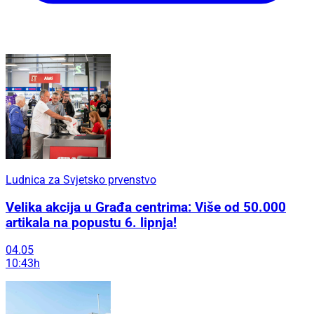
Ludnica za Svjetsko prvenstvo
Velika akcija u Građa centrima: Više od 50.000
artikala na popustu 6. lipnja!
04.05
10:43h