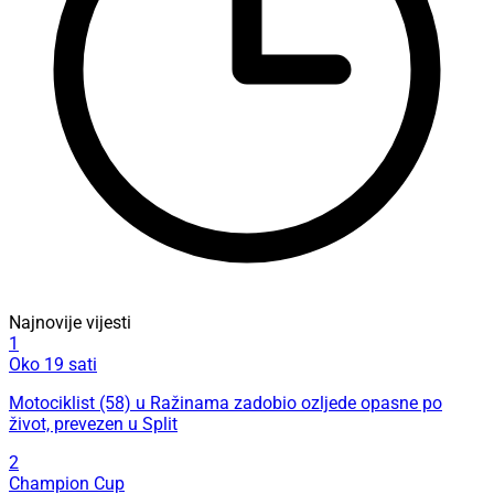
Najnovije vijesti
1
Oko 19 sati
Motociklist (58) u Ražinama zadobio ozljede opasne po
život, prevezen u Split
2
Champion Cup