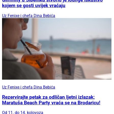
Ginfinity u Šibeniku stvorio je lounge iskustvo
kojem se gosti uvijek vraćaju
Uz Fenixe i chefa Dina Bebića
Uz Fenixe i chefa Dina Bebića
Rezervirajte petak za odličan ljetni izlazak:
Maratuša Beach Party vraća se na Brodaricu!
Od 11. do 14. kolovoza