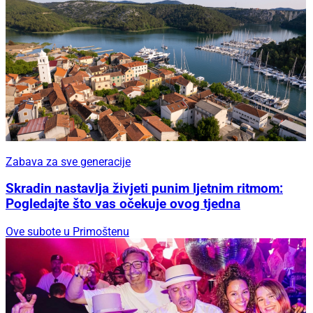
Zabava za sve generacije
Skradin nastavlja živjeti punim ljetnim ritmom:
Pogledajte što vas očekuje ovog tjedna
Ove subote u Primoštenu