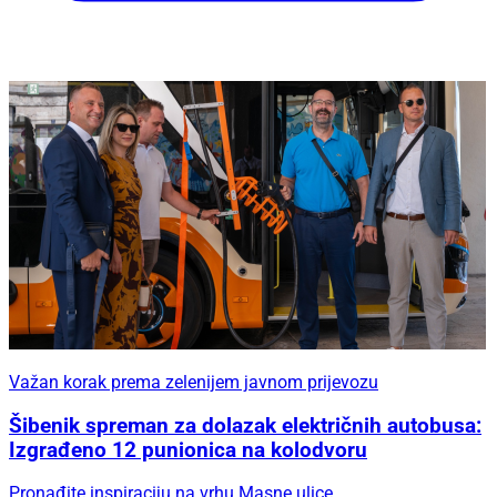
Važan korak prema zelenijem javnom prijevozu
Šibenik spreman za dolazak električnih autobusa:
Izgrađeno 12 punionica na kolodvoru
Pronađite inspiraciju na vrhu Masne ulice