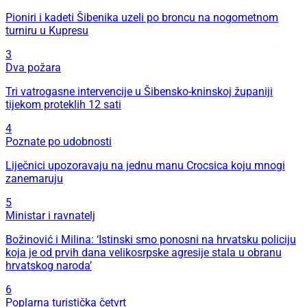
Pioniri i kadeti Šibenika uzeli po broncu na nogometnom
turniru u Kupresu
3
Dva požara
Tri vatrogasne intervencije u Šibensko-kninskoj županiji
tijekom proteklih 12 sati
4
Poznate po udobnosti
Liječnici upozoravaju na jednu manu Crocsica koju mnogi
zanemaruju
5
Ministar i ravnatelj
Božinović i Milina: ‘Istinski smo ponosni na hrvatsku policiju
koja je od prvih dana velikosrpske agresije stala u obranu
hrvatskog naroda’
6
Poplarna turistička četvrt