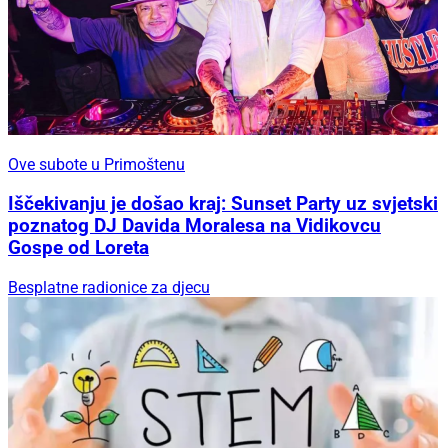
Ove subote u Primoštenu
Iščekivanju je došao kraj: Sunset Party uz svjetski
poznatog DJ Davida Moralesa na Vidikovcu
Gospe od Loreta
Besplatne radionice za djecu