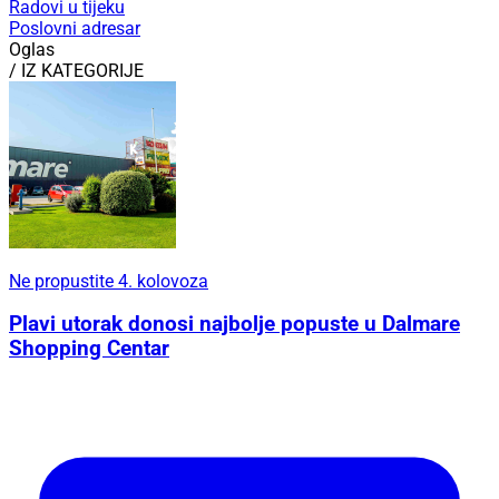
Radovi u tijeku
Poslovni adresar
Oglas
/ IZ KATEGORIJE
Ne propustite 4. kolovoza
Plavi utorak donosi najbolje popuste u Dalmare
Shopping Centar