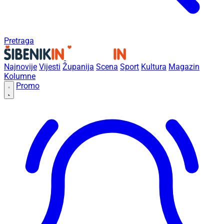
Pretraga
Najnovije
Vijesti
Županija
Scena
Sport
Kultura
Magazin
Kolumne
Promo