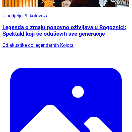
U nedjelju, 9. kolovoza
Legenda o zmaju ponovno oživljava u Rogoznici:
Spektakl koji će oduševiti sve generacije
Od akustike do legendarnih Kojota