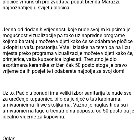
pločice vrhunskih proizvođača poput brenda Marazzi,
najpoznatijeg u svijetu pločica.
Jedna od dodanih vrijednosti koje nude svojim kupcima je
mogućnost vizualizacije pa tako uz napredne programe
kojima barataju možete vidjeti kako će se odabrane pločice
uklopiti u vašu prostoriju. Vrše i izlaske na teren pa na licu
mjesta preko programa vizualizacije možete vidjeti kako će,
primjerice, vaša kupaonica izgledati. Trenutno je dio
asortimana keramike snižen čak 50 posto stoga je pravo
vrijeme da ih posjetite i odaberete najbolje za svoj dom!
Uz to, Pačić u ponudi ima veliki izbor sanitarija te nude sve
za uređenje kupaonice, bilo da je riječ o tuš kabinama,
umivaonicima ili wc školjkama. Važno je naglasiti da su i
umivaonici na lageru trenutno na popustu od 50 posto pa je
idealno vrijeme za kupovinu.
Oglas