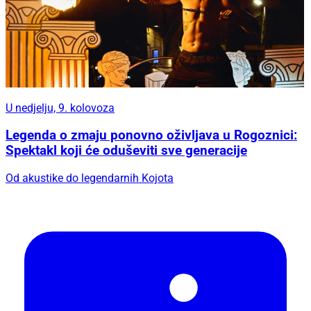
U nedjelju, 9. kolovoza
Legenda o zmaju ponovno oživljava u Rogoznici:
Spektakl koji će oduševiti sve generacije
Od akustike do legendarnih Kojota