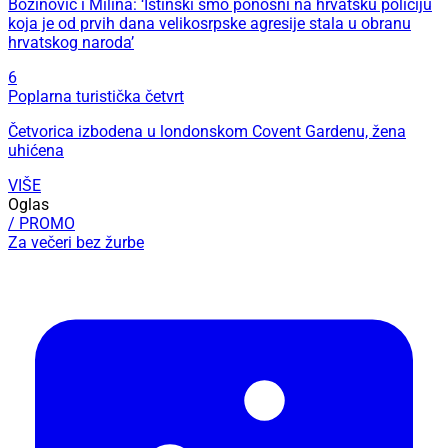
Božinović i Milina: ‘Istinski smo ponosni na hrvatsku policiju
koja je od prvih dana velikosrpske agresije stala u obranu
hrvatskog naroda’
6
Poplarna turistička četvrt
Četvorica izbodena u londonskom Covent Gardenu, žena
uhićena
VIŠE
Oglas
/ PROMO
Za večeri bez žurbe