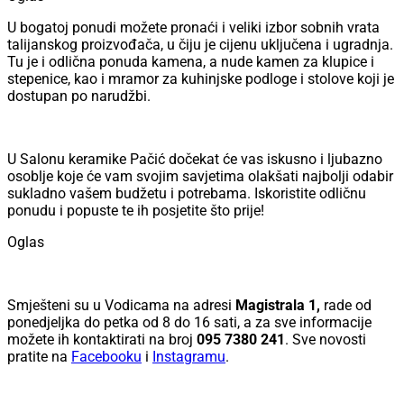
U bogatoj ponudi možete pronaći i veliki izbor sobnih vrata
talijanskog proizvođača, u čiju je cijenu uključena i ugradnja.
Tu je i odlična ponuda kamena, a nude kamen za klupice i
stepenice, kao i mramor za kuhinjske podloge i stolove koji je
dostupan po narudžbi.
U Salonu keramike Pačić dočekat će vas iskusno i ljubazno
osoblje koje će vam svojim savjetima olakšati najbolji odabir
sukladno vašem budžetu i potrebama. Iskoristite odličnu
ponudu i popuste te ih posjetite što prije!
Oglas
Smješteni su u Vodicama na adresi
Magistrala 1,
rade od
ponedjeljka do petka od 8 do 16 sati, a za sve informacije
možete ih kontaktirati na broj
095 7380 241
. Sve novosti
pratite na
Facebooku
i
Instagramu
.