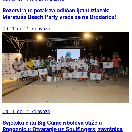
Rezervirajte petak za odličan ljetni izlazak:
Maratuša Beach Party vraća se na Brodaricu!
Od 11. do 14. kolovoza
Od 11. do 14. kolovoza
Svjetska elita Big Game ribolova stiže u
Rogoznicu: Otvaranje uz Soulfingers, završnica