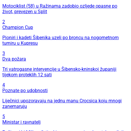
Motociklist (58) u Ražinama zadobio ozljede opasne po
život, prevezen u Split
2
Champion Cup
Pioniri i kadeti Šibenika uzeli po broncu na nogometnom
turniru u Kupresu
3
Dva požara
Tri vatrogasne intervencije u Šibensko-kninskoj županiji
tijekom proteklih 12 sati
4
Poznate po udobnosti
Liječnici upozoravaju na jednu manu Crocsica koju mnogi
zanemaruju
5
Ministar i ravnatelj