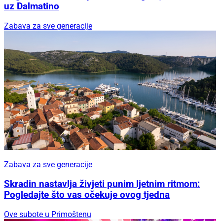
uz Dalmatino
Zabava za sve generacije
Zabava za sve generacije
Skradin nastavlja živjeti punim ljetnim ritmom:
Pogledajte što vas očekuje ovog tjedna
Ove subote u Primoštenu