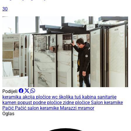
30
Podijeli
keramika
akcija
pločice
wc školjka
tuš kabina
sanitarije
kamen
popust
podne pločice
zidne pločice
Salon keramike
Pačić
Pačić
salon keramike
Marazzi
mramor
Oglas