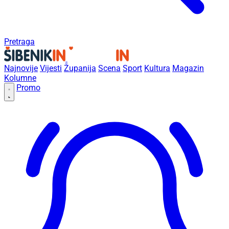
Pretraga
Najnovije
Vijesti
Županija
Scena
Sport
Kultura
Magazin
Kolumne
Promo