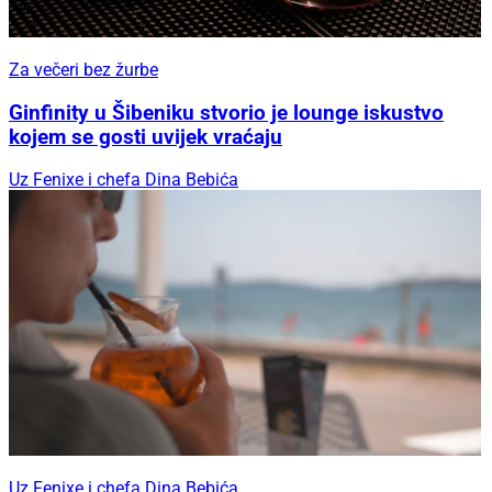
Za večeri bez žurbe
Ginfinity u Šibeniku stvorio je lounge iskustvo
kojem se gosti uvijek vraćaju
Uz Fenixe i chefa Dina Bebića
Uz Fenixe i chefa Dina Bebića