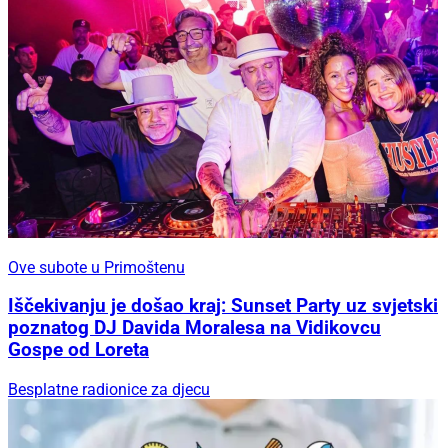
Ove subote u Primoštenu
Iščekivanju je došao kraj: Sunset Party uz svjetski
poznatog DJ Davida Moralesa na Vidikovcu
Gospe od Loreta
Besplatne radionice za djecu