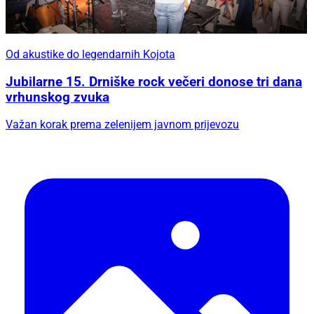
Od akustike do legendarnih Kojota
Jubilarne 15. Drniške rock večeri donose tri dana
vrhunskog zvuka
Važan korak prema zelenijem javnom prijevozu