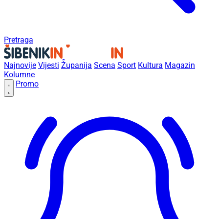
Pretraga
Najnovije
Vijesti
Županija
Scena
Sport
Kultura
Magazin
Kolumne
Promo