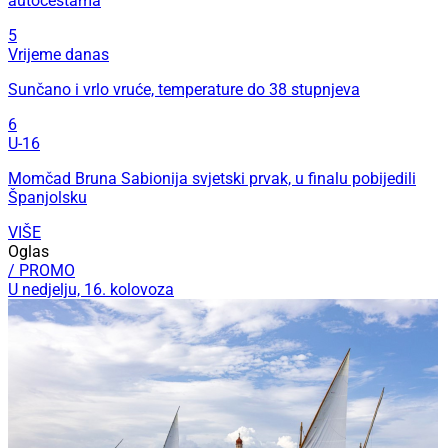
autocestama
5
Vrijeme danas
Sunčano i vrlo vruće, temperature do 38 stupnjeva
6
U-16
Momčad Bruna Sabionija svjetski prvak, u finalu pobijedili
Španjolsku
VIŠE
Oglas
/ PROMO
U nedjelju, 16. kolovoza