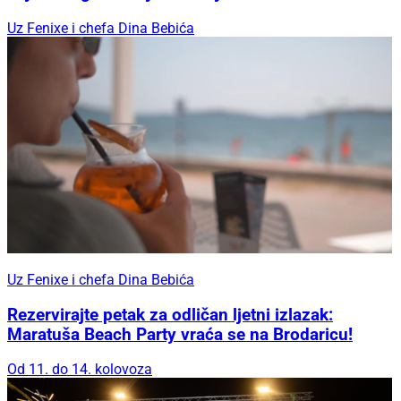
Uz Fenixe i chefa Dina Bebića
Uz Fenixe i chefa Dina Bebića
Rezervirajte petak za odličan ljetni izlazak:
Maratuša Beach Party vraća se na Brodaricu!
Od 11. do 14. kolovoza