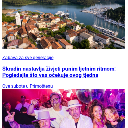
Zabava za sve generacije
Skradin nastavlja živjeti punim ljetnim ritmom:
Pogledajte što vas očekuje ovog tjedna
Ove subote u Primoštenu