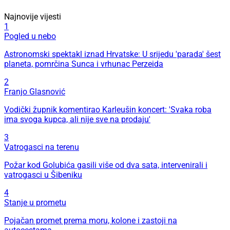
Najnovije vijesti
1
Pogled u nebo
Astronomski spektakl iznad Hrvatske: U srijedu 'parada' šest
planeta, pomrčina Sunca i vrhunac Perzeida
2
Franjo Glasnović
Vodički župnik komentirao Karleušin koncert: 'Svaka roba
ima svoga kupca, ali nije sve na prodaju'
3
Vatrogasci na terenu
Požar kod Golubića gasili više od dva sata, intervenirali i
vatrogasci u Šibeniku
4
Stanje u prometu
Pojačan promet prema moru, kolone i zastoji na