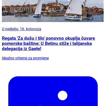
U nedjelju, 16. kolovoza
Regata 'Za dušu i tilo' ponovno okuplja čuvare
pomorske baštine: U Betinu stiže i talijanska
delegacija iz Gaete!
Idealno vrijeme za promjene