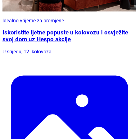
Idealno vrijeme za promjene
Iskoristite ljetne popuste u kolovozu i osvježite
svoj dom uz Hespo akcije
U srijedu, 12. kolovoza