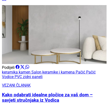
Podijeli
keramika
kamen
Salon keramike i kamena Pačić
Pačić
Vodice
PVC zidni paneli
VEZANI ČLANAK
Kako odabrati idealne pločice za vaš dom –
savjeti stručnjaka iz Vodica