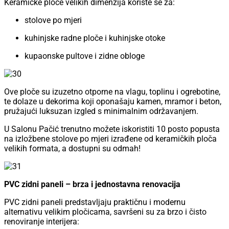
Keramičke ploče velikih dimenzija koriste se za:
stolove po mjeri
kuhinjske radne ploče i kuhinjske otoke
kupaonske pultove i zidne obloge
Ove ploče su izuzetno otporne na vlagu, toplinu i ogrebotine,
te dolaze u dekorima koji oponašaju kamen, mramor i beton,
pružajući luksuzan izgled s minimalnim održavanjem.
U Salonu Pačić trenutno možete iskoristiti 10 posto popusta
na izložbene stolove po mjeri izrađene od keramičkih ploča
velikih formata, a dostupni su odmah!
PVC zidni paneli – brza i jednostavna renovacija
PVC zidni paneli predstavljaju praktičnu i modernu
alternativu velikim pločicama, savršeni su za brzo i čisto
renoviranje interijera: