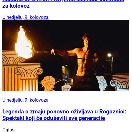
za kolovoz
U nedjelju, 9. kolovoza
U nedjelju, 9. kolovoza
Legenda o zmaju ponovno oživljava u Rogoznici:
Spektakl koji će oduševiti sve generacije
Oglas