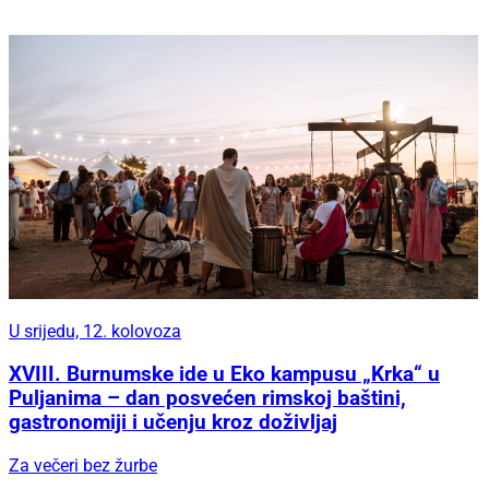
U srijedu, 12. kolovoza
XVIII. Burnumske ide u Eko kampusu „Krka“ u
Puljanima – dan posvećen rimskoj baštini,
gastronomiji i učenju kroz doživljaj
Za večeri bez žurbe