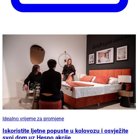
Idealno vrijeme za promjene
Iskoristite ljetne popuste u kolovozu i osvježite
svoj dom uz Hespo akcije