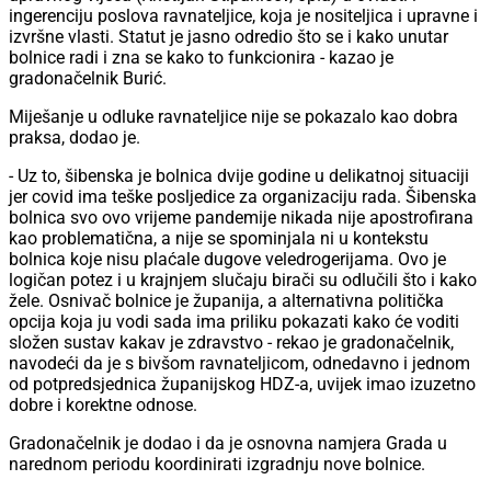
ingerenciju poslova ravnateljice, koja je nositeljica i upravne i
izvršne vlasti. Statut je jasno odredio što se i kako unutar
bolnice radi i zna se kako to funkcionira - kazao je
gradonačelnik Burić.
Miješanje u odluke ravnateljice nije se pokazalo kao dobra
praksa, dodao je.
- Uz to, šibenska je bolnica dvije godine u delikatnoj situaciji
jer covid ima teške posljedice za organizaciju rada. Šibenska
bolnica svo ovo vrijeme pandemije nikada nije apostrofirana
kao problematična, a nije se spominjala ni u kontekstu
bolnica koje nisu plaćale dugove veledrogerijama. Ovo je
logičan potez i u krajnjem slučaju birači su odlučili što i kako
žele. Osnivač bolnice je županija, a alternativna politička
opcija koja ju vodi sada ima priliku pokazati kako će voditi
složen sustav kakav je zdravstvo - rekao je gradonačelnik,
navodeći da je s bivšom ravnateljicom, odnedavno i jednom
od potpredsjednica županijskog HDZ-a, uvijek imao izuzetno
dobre i korektne odnose.
Gradonačelnik je dodao i da je osnovna namjera Grada u
narednom periodu koordinirati izgradnju nove bolnice.