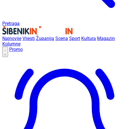
Pretraga
Najnovije
Vijesti
Županija
Scena
Sport
Kultura
Magazin
Kolumne
Promo