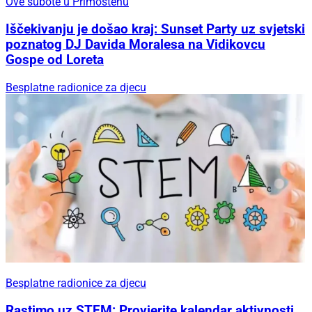
Ove subote u Primoštenu
Iščekivanju je došao kraj: Sunset Party uz svjetski
poznatog DJ Davida Moralesa na Vidikovcu
Gospe od Loreta
Besplatne radionice za djecu
Besplatne radionice za djecu
Rastimo uz STEM: Provjerite kalendar aktivnosti