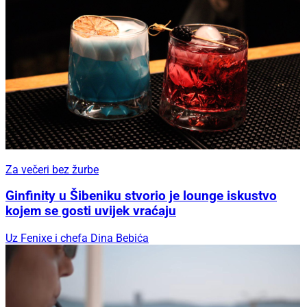
Za večeri bez žurbe
Ginfinity u Šibeniku stvorio je lounge iskustvo
kojem se gosti uvijek vraćaju
Uz Fenixe i chefa Dina Bebića