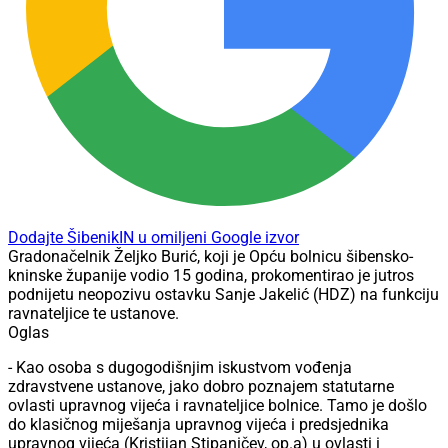
Dodajte ŠibenikIN u omiljeni Google izvor
Gradonačelnik Željko Burić, koji je Opću bolnicu šibensko-
kninske županije vodio 15 godina, prokomentirao je jutros
podnijetu neopozivu ostavku Sanje Jakelić (HDZ) na funkciju
ravnateljice te ustanove.
Oglas
- Kao osoba s dugogodišnjim iskustvom vođenja
zdravstvene ustanove, jako dobro poznajem statutarne
ovlasti upravnog vijeća i ravnateljice bolnice. Tamo je došlo
do klasičnog miješanja upravnog vijeća i predsjednika
upravnog vijeća (Kristijan Stipaničev, op.a) u ovlasti i