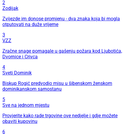
2
Zodijak
Zvijezde im donose promjenu - dva znaka koja bi mogla
otputovati na duže vrijeme
3
VZZ
Zračne snage pomagale u gašenju požara kod Ljubotića,
Dvornice i Crivca
4
Sveti Dominik
Biskup Rogić predvodio misu u šibenskom ženskom
dominikanskom samostanu
5
Sve na jednom mjestu
Provjerite kako rade trgovine ove nedjelje i gdje možete
obaviti kupovinu
6