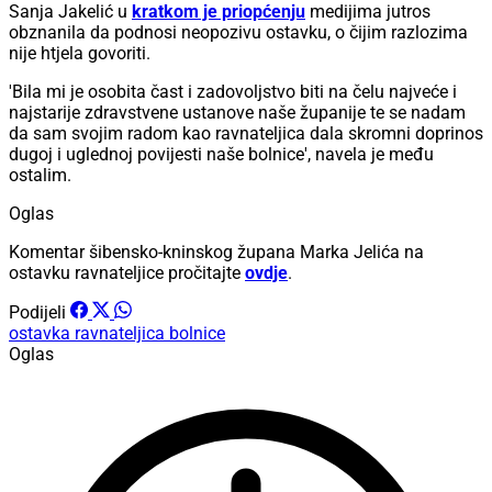
Sanja Jakelić u
kratkom je priopćenju
medijima jutros
obznanila da podnosi neopozivu ostavku, o čijim razlozima
nije htjela govoriti.
'Bila mi je osobita čast i zadovoljstvo biti na čelu najveće i
najstarije zdravstvene ustanove naše županije te se nadam
da sam svojim radom kao ravnateljica dala skromni doprinos
dugoj i uglednoj povijesti naše bolnice', navela je među
ostalim.
Oglas
Komentar šibensko-kninskog župana Marka Jelića na
ostavku ravnateljice pročitajte
ovdje
.
Podijeli
ostavka
ravnateljica bolnice
Oglas