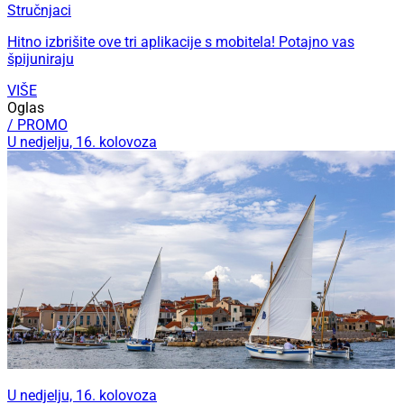
Stručnjaci
Hitno izbrišite ove tri aplikacije s mobitela! Potajno vas
špijuniraju
VIŠE
Oglas
/ PROMO
U nedjelju, 16. kolovoza
U nedjelju, 16. kolovoza