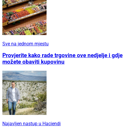
Sve na jednom mjestu
Provjerite kako rade trgovine ove nedjelje i gdje
možete obaviti kupovinu
Najavljen nastup u Haciendi