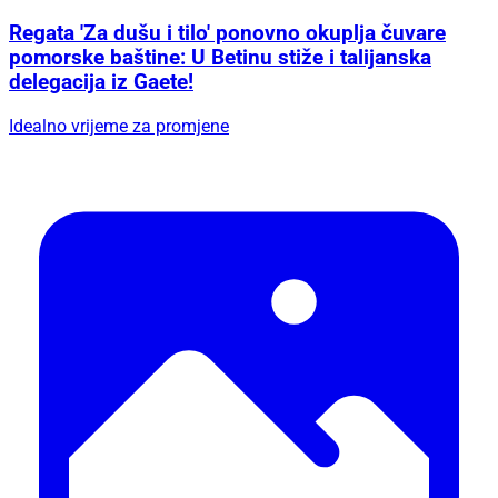
Regata 'Za dušu i tilo' ponovno okuplja čuvare
pomorske baštine: U Betinu stiže i talijanska
delegacija iz Gaete!
Idealno vrijeme za promjene