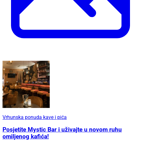
Vrhunska ponuda kave i pića
Posjetite Mystic Bar i uživajte u novom ruhu
omiljenog kafića!