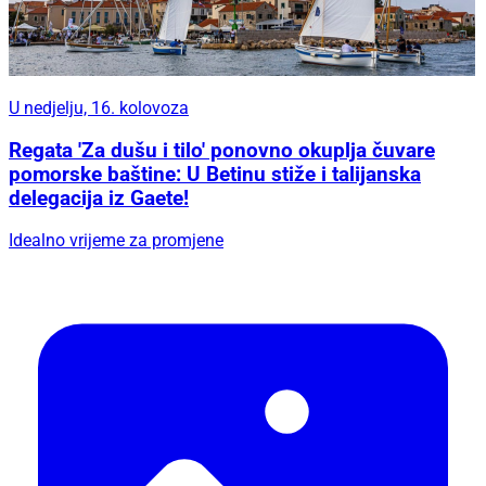
U nedjelju, 16. kolovoza
Regata 'Za dušu i tilo' ponovno okuplja čuvare
pomorske baštine: U Betinu stiže i talijanska
delegacija iz Gaete!
Idealno vrijeme za promjene