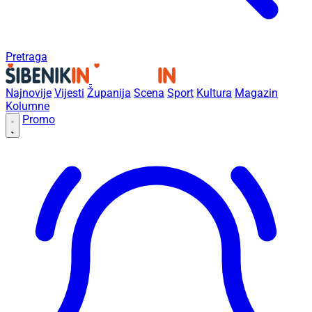
Pretraga
Najnovije
Vijesti
Županija
Scena
Sport
Kultura
Magazin
Kolumne
Promo