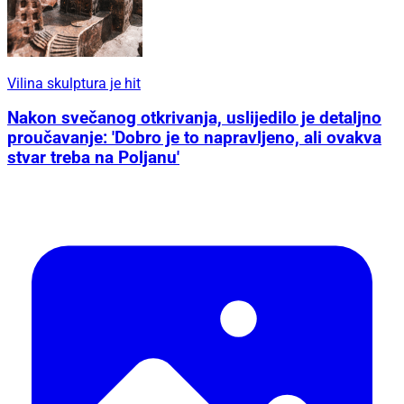
Vilina skulptura je hit
Nakon svečanog otkrivanja, uslijedilo je detaljno
proučavanje: 'Dobro je to napravljeno, ali ovakva
stvar treba na Poljanu'