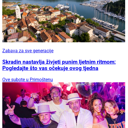
Zabava za sve generacije
Skradin nastavlja živjeti punim ljetnim ritmom:
Pogledajte što vas očekuje ovog tjedna
Ove subote u Primoštenu