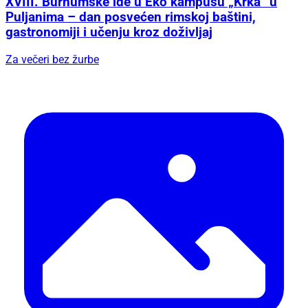
XVIII. Burnumske ide u Eko kampusu „Krka“ u
Puljanima – dan posvećen rimskoj baštini,
gastronomiji i učenju kroz doživljaj
Za večeri bez žurbe