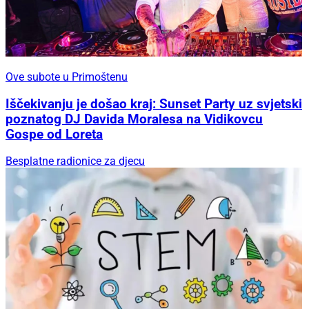
Ove subote u Primoštenu
Iščekivanju je došao kraj: Sunset Party uz svjetski
poznatog DJ Davida Moralesa na Vidikovcu
Gospe od Loreta
Besplatne radionice za djecu