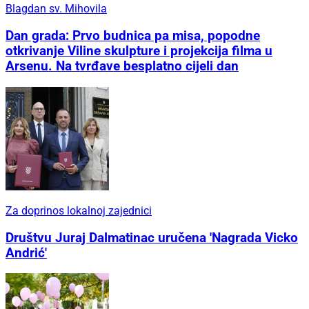
Blagdan sv. Mihovila
Dan grada: Prvo budnica pa misa, popodne
otkrivanje Viline skulpture i projekcija filma u
Arsenu. Na tvrđave besplatno cijeli dan
Za doprinos lokalnoj zajednici
Društvu Juraj Dalmatinac uručena 'Nagrada Vicko
Andrić'