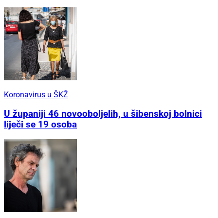
Koronavirus u ŠKŽ
U županiji 46 novooboljelih, u šibenskoj bolnici
liječi se 19 osoba