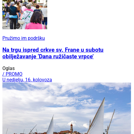
Pružimo im podršku
Na trgu ispred crkve sv. Frane u subotu
obilježavanje ‘Dana ružičaste vrpce’
Oglas
/ PROMO
U nedjelju, 16. kolovoza