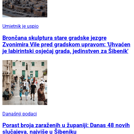
Umjetnik je uspio
Brončana skulptura stare gradske jezgre
Zvonimira Vile pred gradskom upravom: 'Uhvaćen
je labirintski osjećaj grada, jedinstven za Šibenik'
Današnji podaci
Porast broja zaraženih u županiji: Danas 48 novih
slučajeva, najviše u Šibeniku