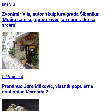
Intervju
Zvonimir Vila, autor skulpture grada Šibenika:
'Mučio sam se, gubio živce, ali sam radio sa
srcem'
U 66. godini
Preminuo Jure Milković, vlasnik popularne
gostionice Marenda 2