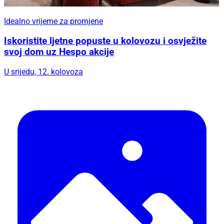
Idealno vrijeme za promjene
Iskoristite ljetne popuste u kolovozu i osvježite
svoj dom uz Hespo akcije
U srijedu, 12. kolovoza