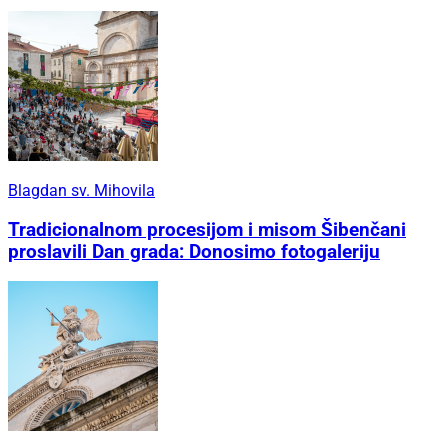
Blagdan sv. Mihovila
Tradicionalnom procesijom i misom Šibenčani
proslavili Dan grada: Donosimo fotogaleriju