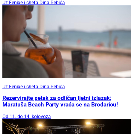
Uz Fenixe i chefa Dina Bebića
Uz Fenixe i chefa Dina Bebića
Rezervirajte petak za odličan ljetni izlazak:
Maratuša Beach Party vraća se na Brodaricu!
Od 11. do 14. kolovoza