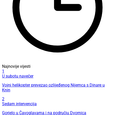
Najnovije vijesti
1
U subotu navečer
Vojni helikopter prevezao ozlijeđenog Nijemca s Dinare u
Knin
2
Sedam intervencija
Gorjelo u Čavoglavama i na području Dvornica