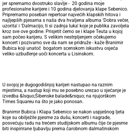
jer spremamo dvostruko slavlje - 20 godina moje
profesionalne karijere i 10 godina djelovanja klape Sebenico.
Pripremamo poseban repertoar najvećih klapskih hitova i
najljepših pjesama s naša dva hvaljena albuma 'Dobra večer,
uzorita' i 'Dalmacijo, ti si zadnja luka' koje je publika zavoljela
kroz sve ove godine. Prisjetit ćemo se i klape Teuta u kojoj
sam počeo karijeru. S velikim nestrpljenjem očekujemo
koncert i pozivamo sve da nam se pridruže - kaže Branimir
Bubica koji unatoč bogatom scenskom iskustvu osjeća
veliko uzbuđenje uoči koncerta u Lisinskom.
U svojoj je dugogodišnjoj karijeri nastupao na raznim
mjestima, a nastup koji mu se posebno urezao u sjećanje je
izvedba &lsquo;Šibenske balade&rsquo; na njujorškom
Times Squareu na što je jako ponosan.
Branimir Bubica i Klapa Sebenico se nakon uspješnog ljeta
koje su obilježile pjesme za dušu, koncerti i nagrade,
posvećuju radu na trećem studijskom albumu čije će pjesme
biti inspirirane ljubavlju prema čarobnom dalmatinskom