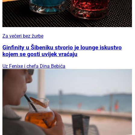
Za večeri bez žurbe
Ginfinity u Šibeniku stvorio je lounge iskustvo
kojem se gosti uvijek vraćaju
Uz Fenixe i chefa Dina Bebića