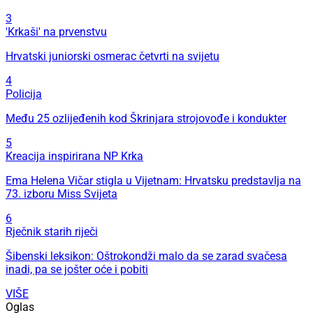
3
'Krkaši' na prvenstvu
Hrvatski juniorski osmerac četvrti na svijetu
4
Policija
Među 25 ozlijeđenih kod Škrinjara strojovođe i kondukter
5
Kreacija inspirirana NP Krka
Ema Helena Vičar stigla u Vijetnam: Hrvatsku predstavlja na
73. izboru Miss Svijeta
6
Rječnik starih riječi
Šibenski leksikon: Oštrokondži malo da se zarad svačesa
inadi, pa se jošter oće i pobiti
VIŠE
Oglas