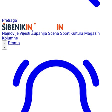
Pretraga
Najnovije
Vijesti
Županija
Scena
Sport
Kultura
Magazin
Kolumne
Promo