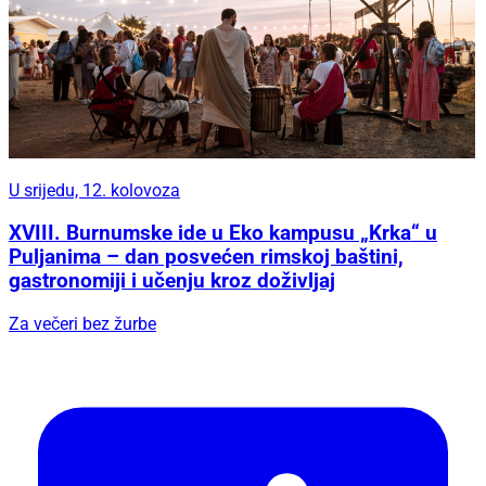
U srijedu, 12. kolovoza
XVIII. Burnumske ide u Eko kampusu „Krka“ u
Puljanima – dan posvećen rimskoj baštini,
gastronomiji i učenju kroz doživljaj
Za večeri bez žurbe