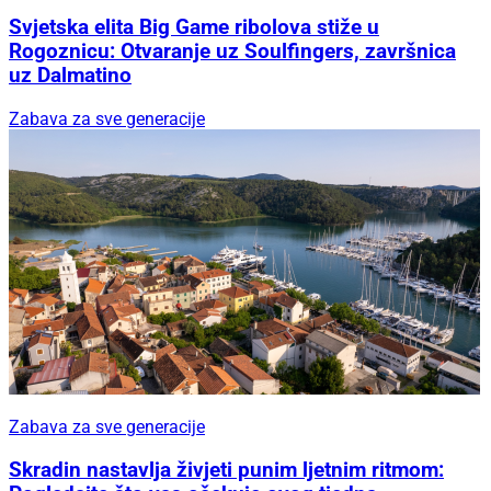
Svjetska elita Big Game ribolova stiže u
Rogoznicu: Otvaranje uz Soulfingers, završnica
uz Dalmatino
Zabava za sve generacije
Zabava za sve generacije
Skradin nastavlja živjeti punim ljetnim ritmom: