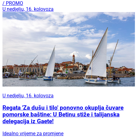
/ PROMO
U nedjelju, 16. kolovoza
U nedjelju, 16. kolovoza
Regata 'Za dušu i tilo' ponovno okuplja čuvare
pomorske baštine: U Betinu stiže i talijanska
delegacija iz Gaete!
Idealno vrijeme za promjene