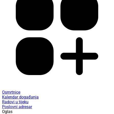
Osmrtnice
Kalendar događanja
Radovi u tijeku
Poslovni adresar
Oglas