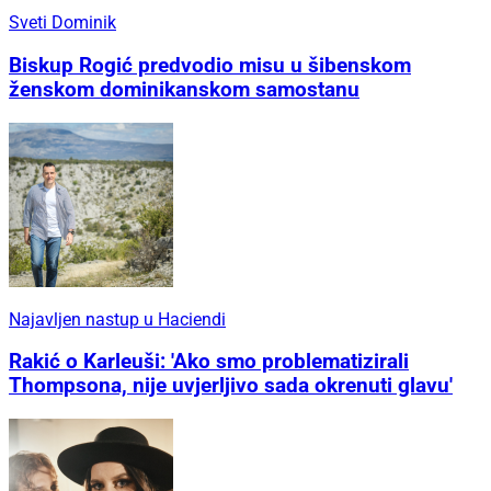
Sveti Dominik
Biskup Rogić predvodio misu u šibenskom
ženskom dominikanskom samostanu
Najavljen nastup u Haciendi
Rakić o Karleuši: 'Ako smo problematizirali
Thompsona, nije uvjerljivo sada okrenuti glavu'