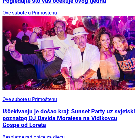
Pogledajte što vas očekuje ovog tjedna
Ove subote u Primoštenu
Ove subote u Primoštenu
Iščekivanju je došao kraj: Sunset Party uz svjetski
poznatog DJ Davida Moralesa na Vidikovcu
Gospe od Loreta
Besplatne radionice za djecu