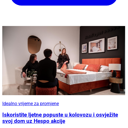
Idealno vrijeme za promjene
Iskoristite ljetne popuste u kolovozu i osvježite
svoj dom uz Hespo akcije