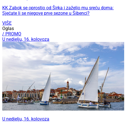
KK Zabok se oprostio od Širka i zaželio mu sreću doma:
Sjećate li se njegove prve sezone u Šibenci?
VIŠE
Oglas
/ PROMO
U nedjelju, 16. kolovoza
U nedjelju, 16. kolovoza