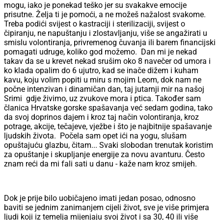
mogu, iako je ponekad teško jer su svakakve emocije
prisutne. Želja ti je pomoći, a ne možeš nažalost svakome.
Treba podići svijest o kastraciji i sterilizaciji, svijest o
čipiranju, ne napuštanju i zlostavljanju, više se angažirati u
smislu volontiranja, privremenog čuvanja ili barem financijski
pomagati udruge, koliko god možemo. Dan mi je nekad
takav da se u krevet nekad srušim oko 8 navečer od umora i
ko klada opalim do 6 ujutro, kad se inače dižem i kuham
kavu, koju volim popiti u miru s mojim Leom, dok nam ne
počne intenzivan i dinamičan dan, taj jutarnji mir na našoj
Srimi gdje živimo, uz zvukove mora i ptica. Također sam
članica Hrvatske gorske spašavanja već sedam godina, tako
da svoj doprinos dajem i kroz taj način volontiranja, kroz
potrage, akcije, tečajeve, vježbe i što je najbitnije spašavanje
ljudskih života. Počela sam opet ići na yogu, slušam
opuštajuću glazbu, čitam... Svaki slobodan trenutak koristim
za opuštanje i skupljanje energije za novu avanturu. Često
znam reći da mi fali sati u danu - kaže nam kroz smijeh.
Dok je prije bilo uobičajeno imati jedan posao, odnosno
baviti se jednim zanimanjem cijeli život, sve je više primjera
ljudi koji iz temelja mijenjaju svoj život i sa 30, 40 ili više