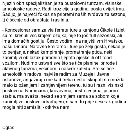
Njezin obrt specijaliziran je za pustolovni turizam, visinske i
arheološke radove. Radi kroz cijelu godinu, posla uvijek ima.
Sad joj je najveći fokus na pripremi naših tvrđava za sezonu,
tj čišćenje od obraštaja i raslinja.
- Koncesionar sam za via ferrata ture u kanjonu Čikole i izleti
su mi krenuli već krajem ožujka, nije to još full sezonski, ali
ima domaćih gostiju. Često vodim i na najviši vrh Hrvatske,
našu Dinaru. Naravno kreiramo i ture po želji gosta, nekad je
to penjanje, nekad kampiranje, promatranje ptica, neki
zanimljivi obilazak prirodnih ljepota pješke ili off road
vozilom. Nudimo ustvari sve što se tiče planine, prirode i
aktivnog turizma, većinom u našem zaleđu. Što se tiče
arheoloških radova, najviše radim za Muzeje i Javne
ustanove, angažiraju me kad treba nešto iskopati na možda
malo izloženijem i zahtjevnijem terenu, tu su i razni visinski
poslovi na tvornicama, krovovima, postrojenjima, pilamo
stabla, ma svašta, nekad se smijem sama sa sobom koje
zanimljive poslove odrađujem, nisam to prije desetak godina
mogla niti zamisliti - otkriva nam.
Oglas