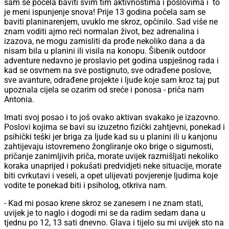
sam se počela baviti svim tim aktivnostima i poslovima i to
je meni ispunjenje snova! Prije 13 godina počela sam se
baviti planinarenjem, uvuklo me skroz, opčinilo. Sad više ne
znam voditi ajmo reći normalan život, bez adrenalina i
izazova, ne mogu zamisliti da prođe nekoliko dana a da
nisam bila u planini ili visila na konopu. Šibenik outdoor
adventure nedavno je proslavio pet godina uspješnog rada i
kad se osvrnem na sve postignuto, sve odrađene poslove,
sve avanture, odrađene projekte i ljude koje sam kroz taj put
upoznala cijela se ozarim od sreće i ponosa - priča nam
Antonia.
Imati svoj posao i to još ovako aktivan svakako je izazovno.
Poslovi kojima se bavi su izuzetno fizički zahtjevni, ponekad i
psihički teški jer briga za ljude kad su u planini ili u kanjonu
zahtijevaju istovremeno žongliranje oko brige o sigurnosti,
pričanje zanimljivih priča, morate uvijek razmišljati nekoliko
koraka unaprijed i pokušati predvidjeti neke situacije, morate
biti cvrkutavi i veseli, a opet ulijevati povjerenje ljudima koje
vodite te ponekad biti i psiholog, otkriva nam.
- Kad mi posao krene skroz se zanesem i ne znam stati,
uvijek je to naglo i dogodi mi se da radim sedam dana u
tjednu po 12, 13 sati dnevno. Glava i tijelo su mi uvijek sto na