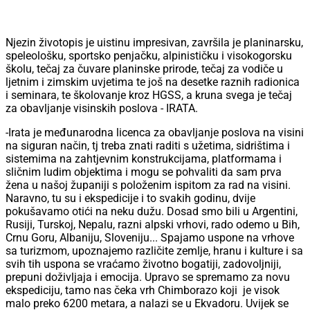
Njezin životopis je uistinu impresivan, završila je planinarsku,
speleološku, sportsko penjačku, alpinističku i visokogorsku
školu, tečaj za čuvare planinske prirode, tečaj za vodiče u
ljetnim i zimskim uvjetima te još na desetke raznih radionica
i seminara, te školovanje kroz HGSS, a kruna svega je tečaj
za obavljanje visinskih poslova - IRATA.
-Irata je međunarodna licenca za obavljanje poslova na visini
na siguran način, tj treba znati raditi s užetima, sidrištima i
sistemima na zahtjevnim konstrukcijama, platformama i
sličnim ludim objektima i mogu se pohvaliti da sam prva
žena u našoj županiji s položenim ispitom za rad na visini.
Naravno, tu su i ekspedicije i to svakih godinu, dvije
pokušavamo otići na neku dužu. Dosad smo bili u Argentini,
Rusiji, Turskoj, Nepalu, razni alpski vrhovi, rado odemo u Bih,
Crnu Goru, Albaniju, Sloveniju... Spajamo uspone na vrhove
sa turizmom, upoznajemo različite zemlje, hranu i kulture i sa
svih tih uspona se vraćamo životno bogatiji, zadovoljniji,
prepuni doživljaja i emocija. Upravo se spremamo za novu
ekspediciju, tamo nas čeka vrh Chimborazo koji je visok
malo preko 6200 metara, a nalazi se u Ekvadoru. Uvijek se