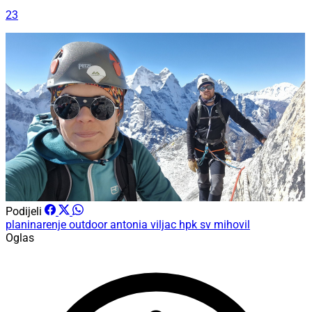
23
Podijeli
planinarenje
outdoor
antonia viljac
hpk sv mihovil
Oglas