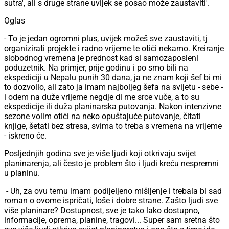
sutra', ali s druge strane uvijek se posao može zaustaviti'.
Oglas
- To je jedan ogromni plus, uvijek možeš sve zaustaviti, tj
organizirati projekte i radno vrijeme te otići nekamo. Kreiranje
slobodnog vremena je prednost kad si samozaposleni
poduzetnik. Na primjer, prije godinu i po smo bili na
ekspediciji u Nepalu punih 30 dana, ja ne znam koji šef bi mi
to dozvolio, ali zato ja imam najboljeg šefa na svijetu - sebe -
i odem na duže vrijeme negdje di me srce vuče, a to su
ekspedicije ili duža planinarska putovanja. Nakon intenzivne
sezone volim otići na neko opuštajuće putovanje, čitati
knjige, šetati bez stresa, svima to treba s vremena na vrijeme
- iskreno će.
Posljednjih godina sve je više ljudi koji otkrivaju svijet
planinarenja, ali često je problem što i ljudi kreću nespremni
u planinu.
- Uh, za ovu temu imam podijeljeno mišljenje i trebala bi sad
roman o ovome ispričati, loše i dobre strane. Zašto ljudi sve
više planinare? Dostupnost, sve je tako lako dostupno,
informacije, oprema, planine, tragovi... Super sam sretna što