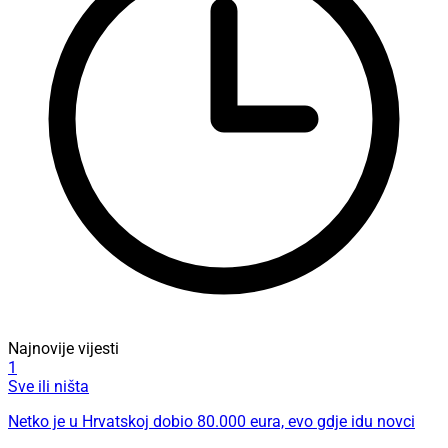
Najnovije vijesti
1
Sve ili ništa
Netko je u Hrvatskoj dobio 80.000 eura, evo gdje idu novci