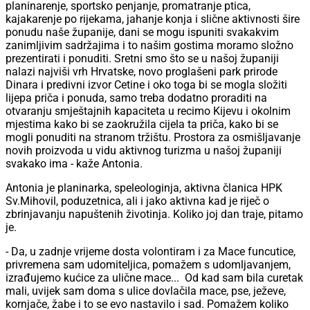
planinarenje, sportsko penjanje, promatranje ptica,
kajakarenje po rijekama, jahanje konja i slične aktivnosti šire
ponudu naše županije, dani se mogu ispuniti svakakvim
zanimljivim sadržajima i to našim gostima moramo složno
prezentirati i ponuditi. Sretni smo što se u našoj županiji
nalazi najviši vrh Hrvatske, novo proglašeni park prirode
Dinara i predivni izvor Cetine i oko toga bi se mogla složiti
lijepa priča i ponuda, samo treba dodatno proraditi na
otvaranju smještajnih kapaciteta u recimo Kijevu i okolnim
mjestima kako bi se zaokružila cijela ta priča, kako bi se
mogli ponuditi na stranom tržištu. Prostora za osmišljavanje
novih proizvoda u vidu aktivnog turizma u našoj županiji
svakako ima - kaže Antonia.
Antonia je planinarka, speleologinja, aktivna članica HPK
Sv.Mihovil, poduzetnica, ali i jako aktivna kad je riječ o
zbrinjavanju napuštenih životinja. Koliko joj dan traje, pitamo
je.
- Da, u zadnje vrijeme dosta volontiram i za Mace funcutice,
privremena sam udomiteljica, pomažem s udomljavanjem,
izrađujemo kućice za ulične mace... Od kad sam bila curetak
mali, uvijek sam doma s ulice dovlačila mace, pse, ježeve,
kornjače, žabe i to se evo nastavilo i sad. Pomažem koliko