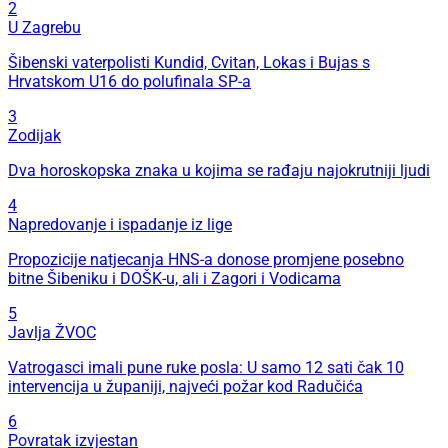
2
U Zagrebu
Šibenski vaterpolisti Kundid, Cvitan, Lokas i Bujas s
Hrvatskom U16 do polufinala SP-a
3
Zodijak
Dva horoskopska znaka u kojima se rađaju najokrutniji ljudi
4
Napredovanje i ispadanje iz lige
Propozicije natjecanja HNS-a donose promjene posebno
bitne Šibeniku i DOŠK-u, ali i Zagori i Vodicama
5
Javlja ŽVOC
Vatrogasci imali pune ruke posla: U samo 12 sati čak 10
intervencija u županiji, najveći požar kod Radučića
6
Povratak izvjestan