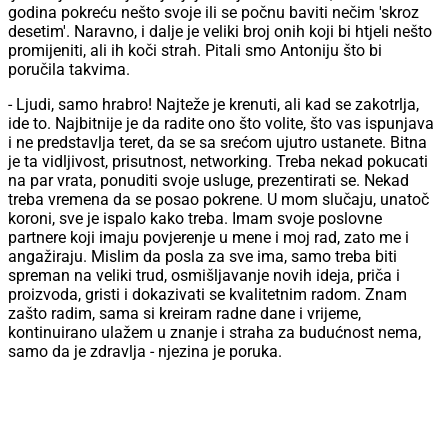
godina pokreću nešto svoje ili se počnu baviti nečim 'skroz
desetim'. Naravno, i dalje je veliki broj onih koji bi htjeli nešto
promijeniti, ali ih koči strah. Pitali smo Antoniju što bi
poručila takvima.
- Ljudi, samo hrabro! Najteže je krenuti, ali kad se zakotrlja,
ide to. Najbitnije je da radite ono što volite, što vas ispunjava
i ne predstavlja teret, da se sa srećom ujutro ustanete. Bitna
je ta vidljivost, prisutnost, networking. Treba nekad pokucati
na par vrata, ponuditi svoje usluge, prezentirati se. Nekad
treba vremena da se posao pokrene. U mom slučaju, unatoč
koroni, sve je ispalo kako treba. Imam svoje poslovne
partnere koji imaju povjerenje u mene i moj rad, zato me i
angažiraju. Mislim da posla za sve ima, samo treba biti
spreman na veliki trud, osmišljavanje novih ideja, priča i
proizvoda, gristi i dokazivati se kvalitetnim radom. Znam
zašto radim, sama si kreiram radne dane i vrijeme,
kontinuirano ulažem u znanje i straha za budućnost nema,
samo da je zdravlja - njezina je poruka.