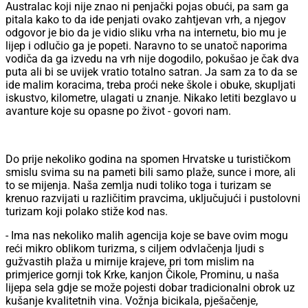
Australac koji nije znao ni penjački pojas obući, pa sam ga
pitala kako to da ide penjati ovako zahtjevan vrh, a njegov
odgovor je bio da je vidio sliku vrha na internetu, bio mu je
lijep i odlučio ga je popeti. Naravno to se unatoč naporima
vodiča da ga izvedu na vrh nije dogodilo, pokušao je čak dva
puta ali bi se uvijek vratio totalno satran. Ja sam za to da se
ide malim koracima, treba proći neke škole i obuke, skupljati
iskustvo, kilometre, ulagati u znanje. Nikako letiti bezglavo u
avanture koje su opasne po život - govori nam.
Do prije nekoliko godina na spomen Hrvatske u turističkom
smislu svima su na pameti bili samo plaže, sunce i more, ali
to se mijenja. Naša zemlja nudi toliko toga i turizam se
krenuo razvijati u različitim pravcima, uključujući i pustolovni
turizam koji polako stiže kod nas.
- Ima nas nekoliko malih agencija koje se bave ovim mogu
reći mikro oblikom turizma, s ciljem odvlačenja ljudi s
gužvastih plaža u mirnije krajeve, pri tom mislim na
primjerice gornji tok Krke, kanjon Čikole, Prominu, u naša
lijepa sela gdje se može pojesti dobar tradicionalni obrok uz
kušanje kvalitetnih vina. Vožnja bicikala, pješačenje,