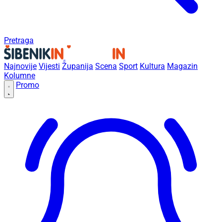
Pretraga
Najnovije
Vijesti
Županija
Scena
Sport
Kultura
Magazin
Kolumne
Promo