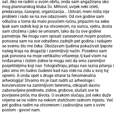
sat. Ako ne radim u svom obrtu, onda sam angažirana oko
mog planinarskog kluba Sv. Mihovil, uvijek neki izleti,
predavanja, časopisi, organizacija... Ustvari, meni ništa nije
problem i rado se na sve odazovem. Od ove godine sam
odlučna u tome da malo povučem ručnu, pripazim na sebe.
Ipak sam radnik koji je na otvorenom, na suncu, vjetru, dosta
sam izložena i jako se umaram, tako da ću ove godine
pametnije. Ne mogu vam opisati zanesenost mojim poslom,
ponosna sam na sve odrađeno zadnjih pet godina i radujem
se svemu što me čeka. Obožavam ljudima pokazivati ljepote
našeg kraja na drugačiji i zanimljiviji način. Posebno sam
pak ponosna na moje vertikalno vrtlarenje, tj kad visim na
tvrđavama i čistim zidine te mogu reći da smo zanimljivi
posjetiteljima koji nas fotografiraju, pitaju nas razna pitanja i
jako smo im čudno čudesni kad nas vide na zidu u svoj toj
opremi. A onda opet s druge strane ta fenomenalna
arheologija! Stvarno mi je čast raditi uz arheologe i
konzervatore na zanimljivim terenima, otkopati davno
zaboravljene predmete, zidine, grobove, slušati sve te
povijesne priče, ma divota. U svakom slučaju, još neko duže
vrijeme se ne vidim na nekom statičnom radnom mjestu. Već
pet godina radim na otvorenom i zadovoljna sam s ovim
poslom - govori nam.