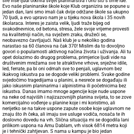
sve više ljudi otkriva svijet planinarstva i ono što s time ide.
Evo naše planinarske škole koje Klub organizira se popune u
jedan dan, lani smo imali čak dvije održane škole sa ukupno
70 ljudi, a evo upravo nam je u tijeku nova škola i 35 novih
školaraca. Interes je zaista velik, ljudi traže bijeg od
svakodnevnice, od betona, stresa, žele svoje vrijeme provesti
na kvalitetniji način, na svježem zraku, družeći se,
neobavezno čavrljajući. Naš klub je u nekoliko godina
narastao sa 60 članova na čak 370! Mislim da to dovoljno
govori o popularnosti aktivnog načina života i uživanja. Ali tu
opet dolazimo do drugog problema, primjerice ljudi vide na
društvenim mrežama sve te atraktivne vrhove, snježne idile,
led, ferrate, pa bi oni odmah sve to penjali, uglavnom bez
ikakvog iskustva pa se dogode veliki problemi. Svake godine
svjedočimo tragedijama u planini, a nesreće se događaju ili
jako iskusnim planinarima i alpinistima ili početnicima bez
iskustva. Danas imamo mnoge agencije koje nude uspone
na neke od najviših i najizazovnijih planina svijeta, to se zove
komercijalno vođenje u planine koje i mi koristimo, ali
nerijetko se na takve uspone zapute osobe koje uglavnom ne
znaju što ih čeka, ali imaju sve usluge vodiča, nosača te ih
doslovno dovedu na vrh. Slična situacija mi se dogodila lani
prilikom uspona na Amu Dablam, vrh visok 6814 metra koji
je i tehnički zahtjevan. S nama u kampu je bio jedan