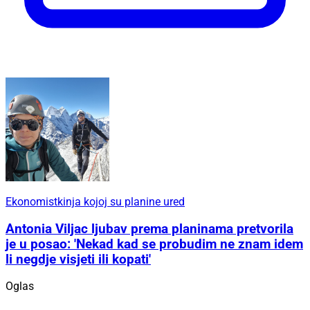
Ekonomistkinja kojoj su planine ured
Antonia Viljac ljubav prema planinama pretvorila
je u posao: 'Nekad kad se probudim ne znam idem
li negdje visjeti ili kopati'
Oglas