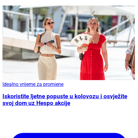
Idealno vrijeme za promjene
Iskoristite ljetne popuste u kolovozu i osvježite
svoj dom uz Hespo akcije