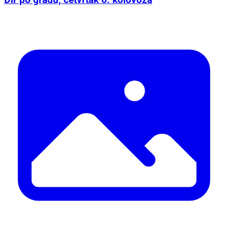
Đir po gradu, četvrtak 6. kolovoza