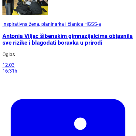
Inspirativna žena, planinarka i članica HGSS-a
Antonia Viljac šibenskim gimnazijalcima objasnila
sve rizike i blagodati boravka u prirodi
Oglas
12.03
16:31h