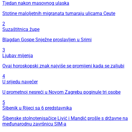
Tjedan nakon masovnog ulaska
Stotine maloljetnih migranata tumaraju ulicama Ceute
2
Suzaštitnica župe
Blagdan Gospe Snježne proslavljen u Srimi
3
Ljubav mijenja
Ovaj horoskopski znak najviše se promijeni kada se zaljubi
4
U srijedu navečer
U prometnoj nesreći u Novom Zagrebu poginule tri osobe
5
Šibenik u Rijeci sa 6 predstavnika
Šibenske stolnotenisačice Livić i Mandić prošle s državne na
međunarodnu završnicu SIM-a