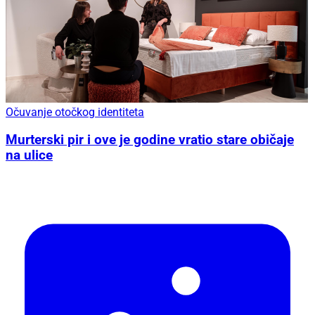
Očuvanje otočkog identiteta
Murterski pir i ove je godine vratio stare običaje
na ulice