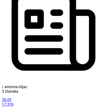
/ antonia-viljac
3 članaka
26.05
17:31h