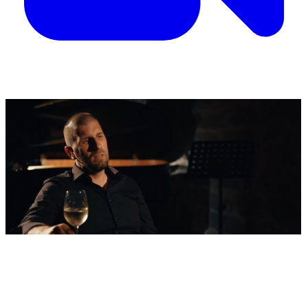
'Nestvarni' kadrovi iz zraka
Ovako izgleda najljepša morska razglednica