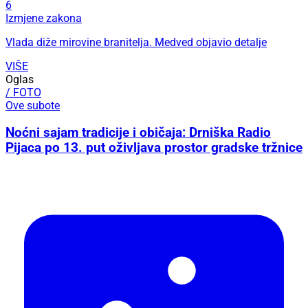
6
Izmjene zakona
Vlada diže mirovine branitelja. Medved objavio detalje
VIŠE
Oglas
/ FOTO
Ove subote
Noćni sajam tradicije i običaja: Drniška Radio
Pijaca po 13. put oživljava prostor gradske tržnice