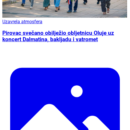
Uzavrela atmosfera
Pirovac svečano obilježio obljetnicu Oluje uz
koncert Dalmatina, bakljadu i vatromet