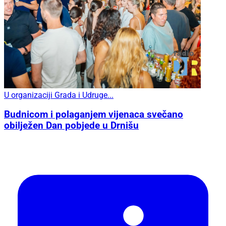
U organizaciji Grada i Udruge...
Budnicom i polaganjem vijenaca svečano
obilježen Dan pobjede u Drnišu