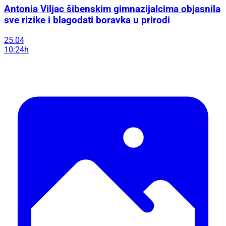
Antonia Viljac šibenskim gimnazijalcima objasnila
sve rizike i blagodati boravka u prirodi
25.04
10:24h