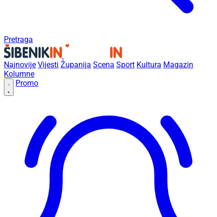
Pretraga
Najnovije
Vijesti
Županija
Scena
Sport
Kultura
Magazin
Kolumne
Promo