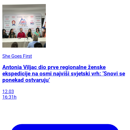
She Goes First
Antonia Viljac dio prve regionalne ženske
ekspedicije na osmi najviši svjetski vrh: ‘Snovi se
ponekad ostvaruju’
12.03
16:31h