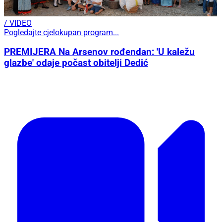
/ VIDEO
Pogledajte cjelokupan program...
PREMIJERA Na Arsenov rođendan: 'U kaležu
glazbe' odaje počast obitelji Dedić