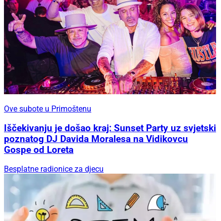
Ove subote u Primoštenu
Iščekivanju je došao kraj: Sunset Party uz svjetski
poznatog DJ Davida Moralesa na Vidikovcu
Gospe od Loreta
Besplatne radionice za djecu