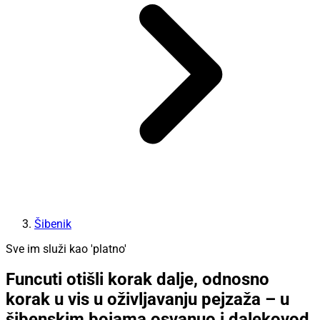
Šibenik
Sve im služi kao 'platno'
Funcuti otišli korak dalje, odnosno
korak u vis u oživljavanju pejzaža – u
šibenskim bojama osvanuo i dalekovod