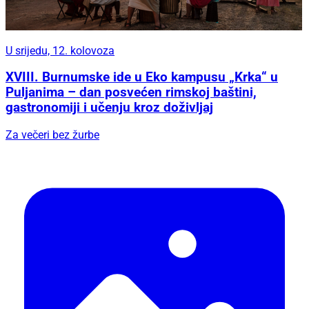
U srijedu, 12. kolovoza
XVIII. Burnumske ide u Eko kampusu „Krka“ u
Puljanima – dan posvećen rimskoj baštini,
gastronomiji i učenju kroz doživljaj
Za večeri bez žurbe