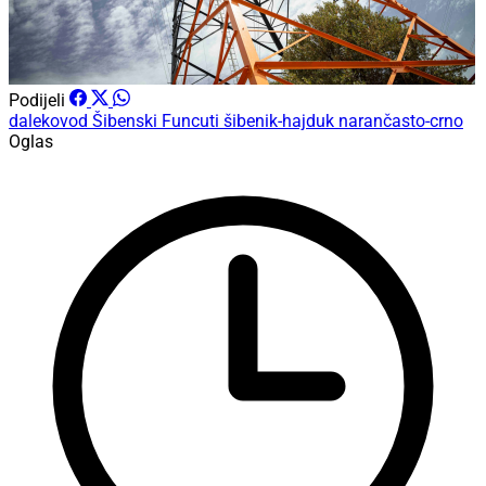
Podijeli
dalekovod
Šibenski Funcuti
šibenik-hajduk
narančasto-crno
Oglas