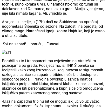
točnije, puno koraka u vis. U narančasto-crno opiturali su
dalekovod kod Dalmarea, na ulazu u grad. Akcija, vjerujemo,
nije bila nimalo lagana. Ali, vrijedilo je.
A vrijedi i u nedjelju (17h) doći na Šubićevac, na oproštaj
nogometaša Šibenika od sezone. Na žalost i na oproštaj od
elitnog ranga. Narančasti igraju kontra Hajduka, koji je ostao
u utrci za titulu.
-Svi na zapad! – poručuju Funcuti.
Poručili su to i transparentima ovješenim na 'strateškim'
pozicijama po gradu. Podsjećamo, iz HNK Šibenika su
izvijestili kako zbog izuzetno velikog interesa te sigurnosnih
razloga, ulaznice za zapadnu tribinu neće biti dostupne u
slobodnoj prodaji. Pravo na prvokup ulaznica imat će
isključivo pretplatnici kluba, članovi kluba i klupski sponzori,
ulaznice će biti personalizirane, a kupnja će biti omogućena
isključivo putem zatvorenog prodajnog sustava.
-Ulaz na Zapadnu tribinu bit će moguć isključivo uz važeći
osobni dokument i fizički isprintanu ulaznicu. U slučaju da