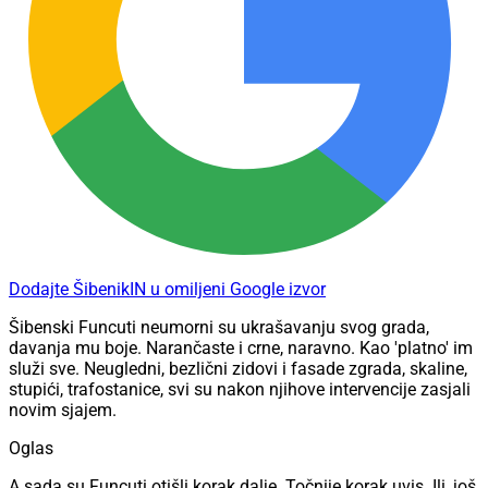
Dodajte ŠibenikIN u omiljeni Google izvor
Šibenski Funcuti neumorni su ukrašavanju svog grada,
davanja mu boje. Narančaste i crne, naravno. Kao 'platno' im
služi sve. Neugledni, bezlični zidovi i fasade zgrada, skaline,
stupići, trafostanice, svi su nakon njihove intervencije zasjali
novim sjajem.
Oglas
A sada su Funcuti otišli korak dalje. Točnije korak uvis. Ili, još