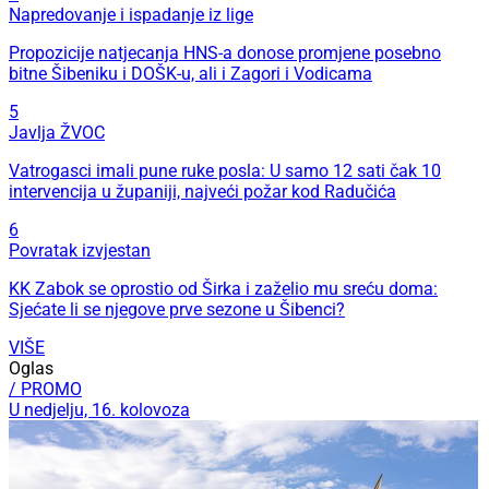
Napredovanje i ispadanje iz lige
Propozicije natjecanja HNS-a donose promjene posebno
bitne Šibeniku i DOŠK-u, ali i Zagori i Vodicama
5
Javlja ŽVOC
Vatrogasci imali pune ruke posla: U samo 12 sati čak 10
intervencija u županiji, najveći požar kod Radučića
6
Povratak izvjestan
KK Zabok se oprostio od Širka i zaželio mu sreću doma:
Sjećate li se njegove prve sezone u Šibenci?
VIŠE
Oglas
/ PROMO
U nedjelju, 16. kolovoza