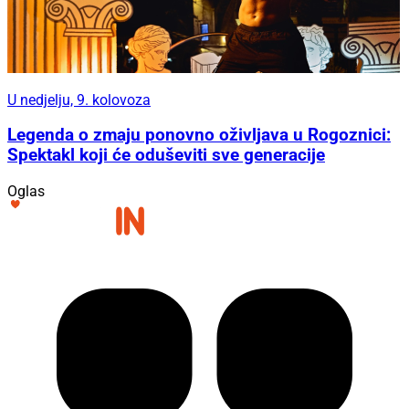
U nedjelju, 9. kolovoza
Legenda o zmaju ponovno oživljava u Rogoznici:
Spektakl koji će oduševiti sve generacije
Oglas