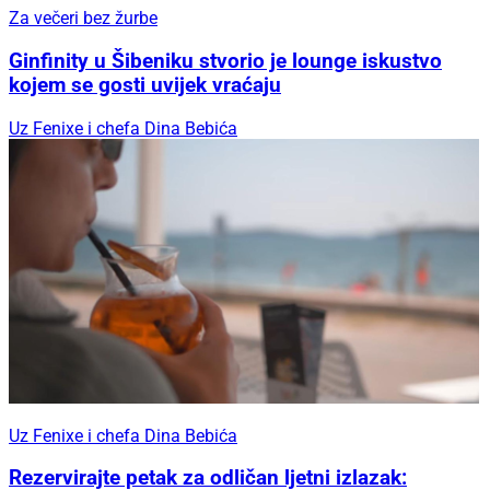
Za večeri bez žurbe
Ginfinity u Šibeniku stvorio je lounge iskustvo
kojem se gosti uvijek vraćaju
Uz Fenixe i chefa Dina Bebića
Uz Fenixe i chefa Dina Bebića
Rezervirajte petak za odličan ljetni izlazak: