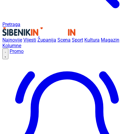
Pretraga
Najnovije
Vijesti
Županija
Scena
Sport
Kultura
Magazin
Kolumne
Promo