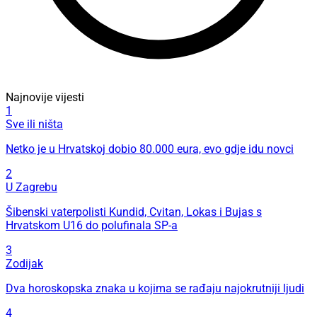
Najnovije vijesti
1
Sve ili ništa
Netko je u Hrvatskoj dobio 80.000 eura, evo gdje idu novci
2
U Zagrebu
Šibenski vaterpolisti Kundid, Cvitan, Lokas i Bujas s
Hrvatskom U16 do polufinala SP-a
3
Zodijak
Dva horoskopska znaka u kojima se rađaju najokrutniji ljudi
4