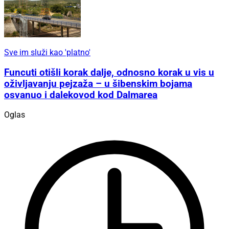
Sve im služi kao 'platno'
Funcuti otišli korak dalje, odnosno korak u vis u
oživljavanju pejzaža – u šibenskim bojama
osvanuo i dalekovod kod Dalmarea
Oglas