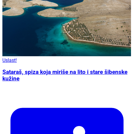
Uslast!
Sataraš, spiza koja miriše na lito i stare šibenske
kužine