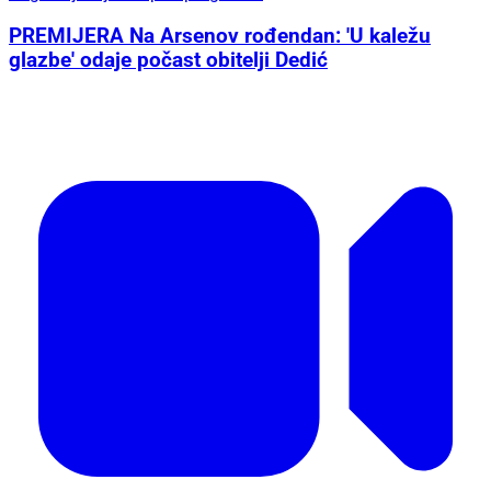
PREMIJERA Na Arsenov rođendan: 'U kaležu
glazbe' odaje počast obitelji Dedić