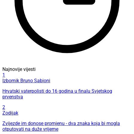
Najnovije vijesti
1
Izbornik Bruno Sabioni
Hrvatski vaterpolisti do 16 godina u finalu Svjetskog
prvenstva
2
Zodijak
Zvijezde im donose promjenu - dva znaka koja bi mogla
otputovati na duže vrijeme