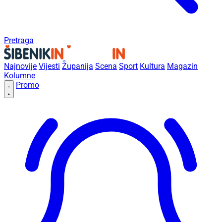
Pretraga
Najnovije
Vijesti
Županija
Scena
Sport
Kultura
Magazin
Kolumne
Promo