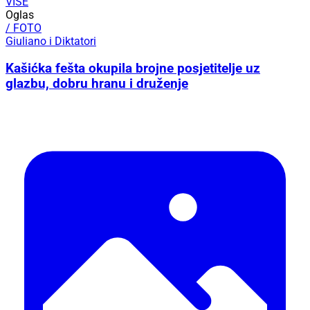
VIŠE
Oglas
/ FOTO
Giuliano i Diktatori
Kašićka fešta okupila brojne posjetitelje uz
glazbu, dobru hranu i druženje