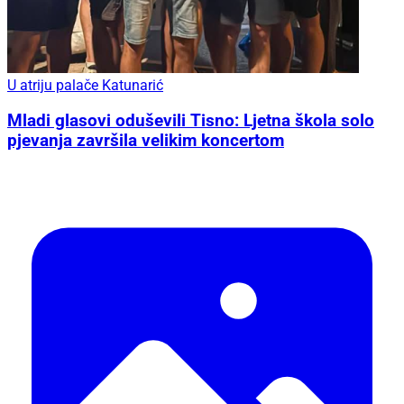
U atriju palače Katunarić
Mladi glasovi oduševili Tisno: Ljetna škola solo
pjevanja završila velikim koncertom