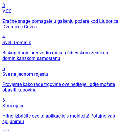
3
VZZ
Zračne snage pomagale u gašenju požara kod Ljubotića,
Dvornice i Crivca
4
Sveti Dominik
Biskup Rogić predvodio misu u šibenskom ženskom
dominikanskom samostanu
5
Sve na jednom mjestu
Provjerite kako rade trgovine ove nedjelje i gdje možete
obaviti kupovinu
6
Stručnjaci
Hitno izbrišite ove tri aplikacije s mobitela! Potajno vas
špijuniraju