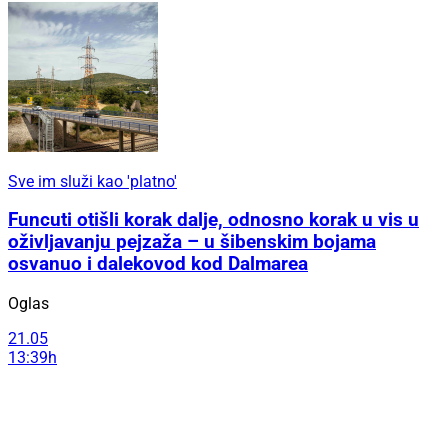
Sve im služi kao 'platno'
Funcuti otišli korak dalje, odnosno korak u vis u
oživljavanju pejzaža – u šibenskim bojama
osvanuo i dalekovod kod Dalmarea
Oglas
21.05
13:39h