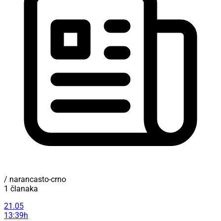
/ narancasto-crno
1 članaka
21.05
13:39h