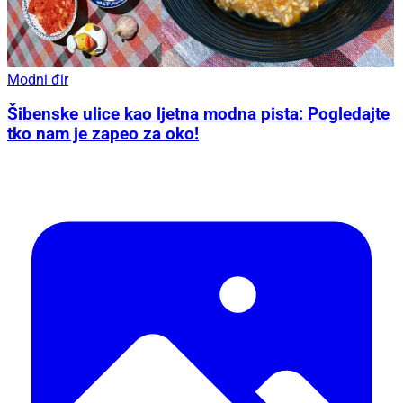
Modni đir
Šibenske ulice kao ljetna modna pista: Pogledajte
tko nam je zapeo za oko!