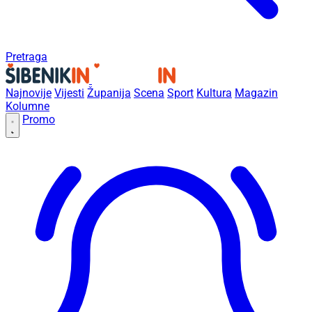
Pretraga
Najnovije
Vijesti
Županija
Scena
Sport
Kultura
Magazin
Kolumne
Promo