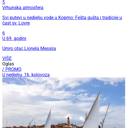
5
Vrhunska atmosfera
Svi putevi u nedjelju vode u Koprno: Fešta gušta i tradicije u
čast sv. Lovre
6
U 69. godini
Umro otac Lionela Messija
VIŠE
Oglas
/ PROMO
U nedjelju, 16. kolovoza