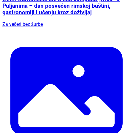
Puljanima – dan posvećen rimskoj baštini,
gastronomiji i učenju kroz doživljaj
Za večeri bez žurbe