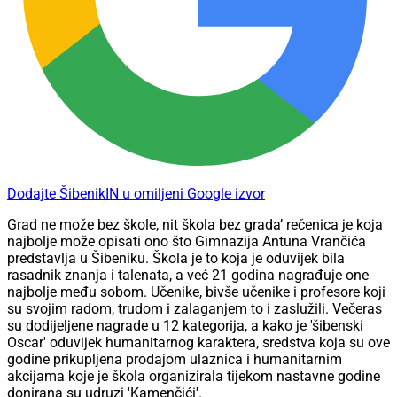
Dodajte ŠibenikIN u omiljeni Google izvor
Grad ne može bez škole, nit škola bez grada’ rečenica je koja
najbolje može opisati ono što Gimnazija Antuna Vrančića
predstavlja u Šibeniku. Škola je to koja je oduvijek bila
rasadnik znanja i talenata, a već 21 godina nagrađuje one
najbolje među sobom. Učenike, bivše učenike i profesore koji
su svojim radom, trudom i zalaganjem to i zaslužili. Večeras
su dodijeljene nagrade u 12 kategorija, a kako je 'šibenski
Oscar' oduvijek humanitarnog karaktera, sredstva koja su ove
godine prikupljena prodajom ulaznica i humanitarnim
akcijama koje je škola organizirala tijekom nastavne godine
donirana su udruzi 'Kamenčići'.