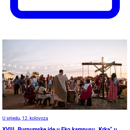
U srijedu, 12. kolovoza
XVIII. Burnumske ide u Eko kampusu „Krka“ u