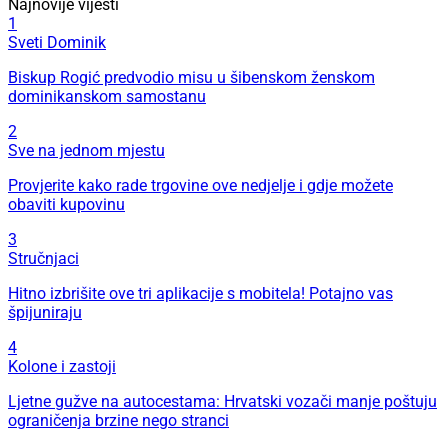
Najnovije vijesti
1
Sveti Dominik
Biskup Rogić predvodio misu u šibenskom ženskom
dominikanskom samostanu
2
Sve na jednom mjestu
Provjerite kako rade trgovine ove nedjelje i gdje možete
obaviti kupovinu
3
Stručnjaci
Hitno izbrišite ove tri aplikacije s mobitela! Potajno vas
špijuniraju
4
Kolone i zastoji
Ljetne gužve na autocestama: Hrvatski vozači manje poštuju
ograničenja brzine nego stranci