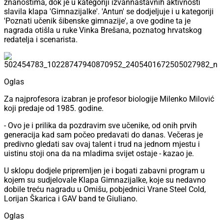
znanostima, dok je u kategoriji izvannastavnih aktivnosti
slavila klapa 'Gimnazijalke'. 'Antun' se dodjeljuje i u kategoriji
'Poznati učenik šibenske gimnazije', a ove godine ta je
nagrada otišla u ruke Vinka Brešana, poznatog hrvatskog
redatelja i scenarista.
Oglas
Za najprofesora izabran je profesor biologije Milenko Milović
koji predaje od 1985. godine.
- Ovo je i prilika da pozdravim sve učenike, od onih prvih
generacija kad sam počeo predavati do danas. Večeras je
predivno gledati sav ovaj talent i trud na jednom mjestu i
uistinu stoji ona da na mladima svijet ostaje - kazao je.
U sklopu dodjele pripremljen je i bogati zabavni program u
kojem su sudjelovale Klapa Gimnazijalke, koje su nedavno
dobile treću nagradu u Omišu, pobjednici Vrane Steel Cold,
Lorijan Škarica i GAV band te Giuliano.
Oglas