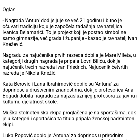
Oglas
- Nagrada 'Antun' dodijeljuje se već 21 godinu i bitno je
očuvati tradiciju koju je započela tadašnja ravnateljica
Ivanica Belamarići. To je projekt koji je postao simbol ne
samo gimnazije, već grada i županije - kazao je ravnatelj Ivan
Knežević.
Nagradu za najučenika prvih razreda dobila je Mare Mileta, u
kategoriji drugih nagrada je pripala Lovri Biliću, dok je
najučenik trećih razreda Ivan Friedrich. Najučenik četvrtih
razreda je Nikola Knežić.
Kata Berović i Lana Ibrahimović dobile su 'Antuna' za
doprinose u društvenim znanostima, dok je profesorica Ana
Bogadi dobila nagradu za najzaslužnijeg profesora za javnu i
kulturnu djelatnost škole.
Muška stolnoteniska ekipa proglašena je najsportašima, dok
je u kategoriji sportašica ta titula pripala ženskoj badminton
ekipi.
Luka Popović dobio je 'Antuna' za doprinos u prirodnim