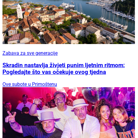
Zabava za sve generacije
Skradin nastavlja živjeti punim ljetnim ritmom:
Pogledajte što vas očekuje ovog tjedna
Ove subote u Primoštenu