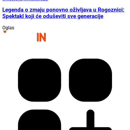
Legenda o zmaju ponovno oživljava u Rogoznici:
Spektakl koji će oduševiti sve generacije
Oglas