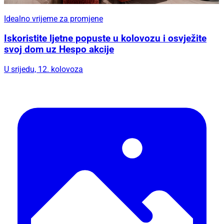
Idealno vrijeme za promjene
Iskoristite ljetne popuste u kolovozu i osvježite
svoj dom uz Hespo akcije
U srijedu, 12. kolovoza