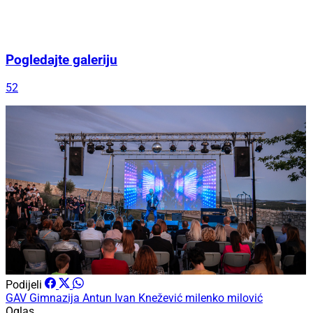
Pogledajte galeriju
52
Podijeli
GAV
Gimnazija
Antun
Ivan Knežević
milenko milović
Oglas