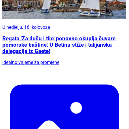
U nedjelju, 16. kolovoza
Regata 'Za dušu i tilo' ponovno okuplja čuvare
pomorske baštine: U Betinu stiže i talijanska
delegacija iz Gaete!
Idealno vrijeme za promjene