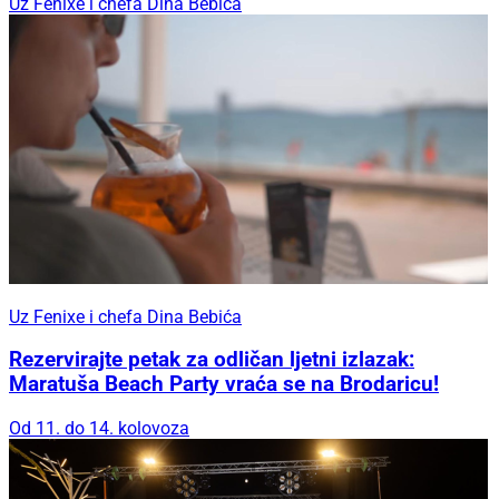
Uz Fenixe i chefa Dina Bebića
Uz Fenixe i chefa Dina Bebića
Rezervirajte petak za odličan ljetni izlazak:
Maratuša Beach Party vraća se na Brodaricu!
Od 11. do 14. kolovoza