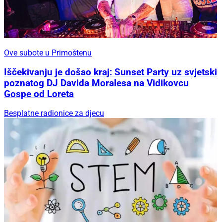
Ove subote u Primoštenu
Iščekivanju je došao kraj: Sunset Party uz svjetski
poznatog DJ Davida Moralesa na Vidikovcu
Gospe od Loreta
Besplatne radionice za djecu