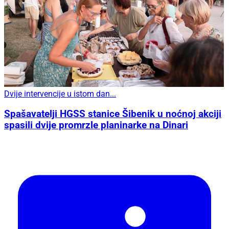
Dvije intervencije u istom dan...
Spašavatelji HGSS stanice Šibenik u noćnoj akciji
spasili dvije promrzle planinarke na Dinari