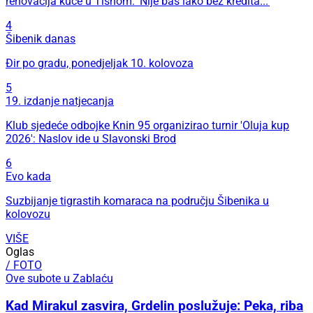
renovacija kuće u Tisnom: 'Nije baš lako bez kredita...'
4
Šibenik danas
Đir po gradu, ponedjeljak 10. kolovoza
5
19. izdanje natjecanja
Klub sjedeće odbojke Knin 95 organizirao turnir 'Oluja kup
2026': Naslov ide u Slavonski Brod
6
Evo kada
Suzbijanje tigrastih komaraca na području Šibenika u
kolovozu
VIŠE
Oglas
/ FOTO
Ove subote u Zablaću
Kad Mirakul zasvira, Grdelin poslužuje: Peka, riba