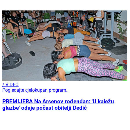
/ VIDEO
Pogledajte cjelokupan program...
PREMIJERA Na Arsenov rođendan: 'U kaležu
glazbe' odaje počast obitelji Dedić