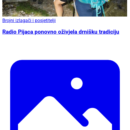
Brojni izlagači i posjetitelji
Radio Pijaca ponovno oživjela drnišku tradiciju