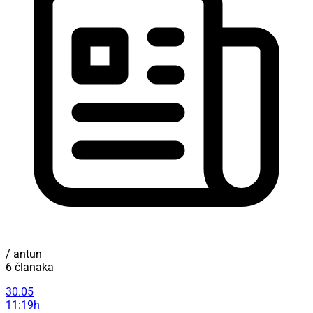
/ antun
6 članaka
30.05
11:19h