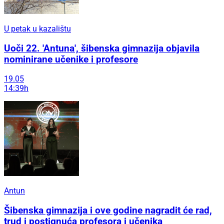
U petak u kazalištu
Uoči 22. 'Antuna', šibenska gimnazija objavila
nominirane učenike i profesore
19.05
14:39h
Antun
Šibenska gimnazija i ove godine nagradit će rad,
trud i postignuća profesora i učenika