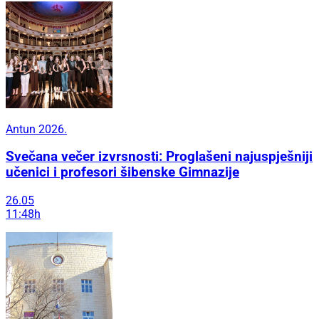
Antun 2026.
Svečana večer izvrsnosti: Proglašeni najuspješniji
učenici i profesori šibenske Gimnazije
26.05
11:48h