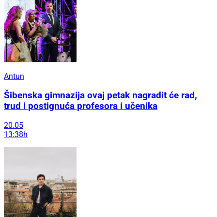
Antun
Šibenska gimnazija ovaj petak nagradit će rad,
trud i postignuća profesora i učenika
20.05
13:38h