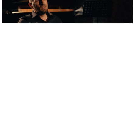
'Nestvarni' kadrovi iz zraka
Ovako izgleda najljepša morska razglednica
Šibenika: Veličanstveni jedrenjak u zagrljaju
tvrđave sv. Nikole