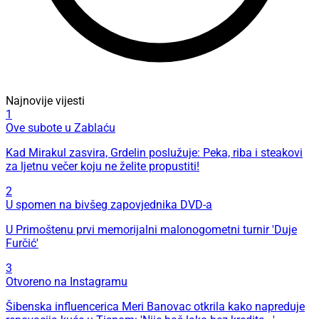
Najnovije vijesti
1
Ove subote u Zablaću
Kad Mirakul zasvira, Grdelin poslužuje: Peka, riba i steakovi
za ljetnu večer koju ne želite propustiti!
2
U spomen na bivšeg zapovjednika DVD-a
U Primoštenu prvi memorijalni malonogometni turnir 'Duje
Furčić'
3
Otvoreno na Instagramu
Šibenska influencerica Meri Banovac otkrila kako napreduje