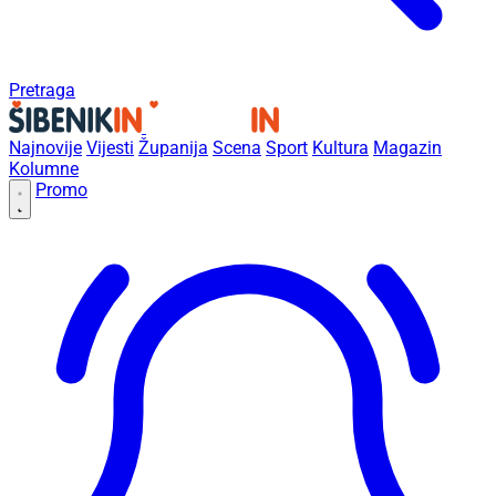
Pretraga
Najnovije
Vijesti
Županija
Scena
Sport
Kultura
Magazin
Kolumne
Promo