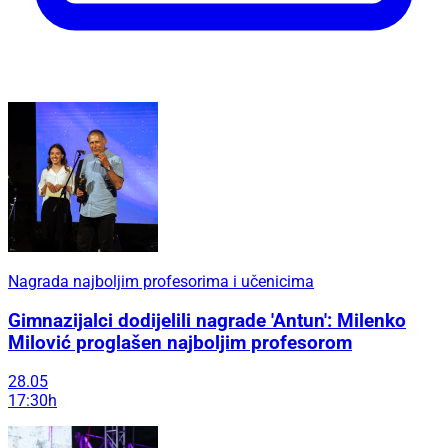
Nagrada najboljim profesorima i učenicima
Gimnazijalci dodijelili nagrade 'Antun': Milenko
Milović proglašen najboljim profesorom
28.05
17:30h