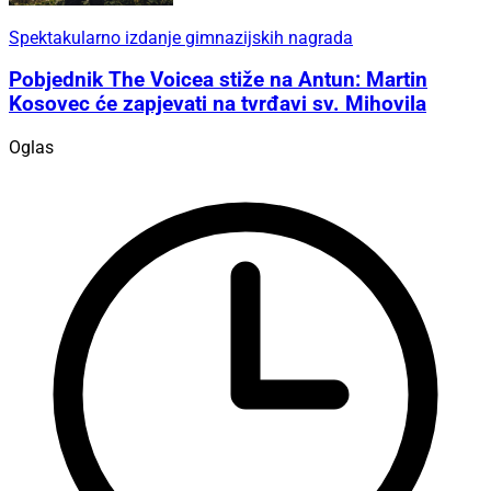
Spektakularno izdanje gimnazijskih nagrada
Pobjednik The Voicea stiže na Antun: Martin
Kosovec će zapjevati na tvrđavi sv. Mihovila
Oglas