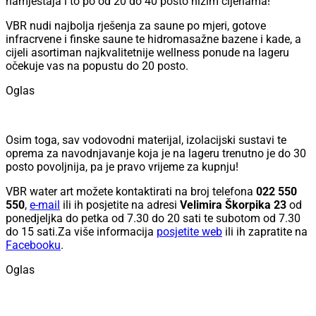
namještaja i to po od 20 do 40 posto nižim cijenama!
VBR nudi najbolja rješenja za saune po mjeri, gotove
infracrvene i finske saune te hidromasažne bazene i kade, a
cijeli asortiman najkvalitetnije wellness ponude na lageru
očekuje vas na popustu do 20 posto.
Oglas
Osim toga, sav vodovodni materijal, izolacijski sustavi te
oprema za navodnjavanje koja je na lageru trenutno je do 30
posto povoljnija, pa je pravo vrijeme za kupnju!
VBR water art možete kontaktirati na broj telefona
022 550
550
,
e-mail
ili ih posjetite na adresi
Velimira Škorpika 23
od
ponedjeljka do petka od 7.30 do 20 sati te subotom od 7.30
do 15 sati.Za više informacija
posjetite web
ili ih zapratite na
Facebooku
.
Oglas