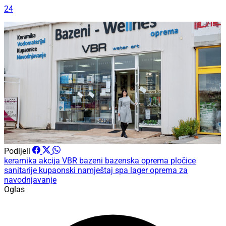
24
Podijeli
keramika
akcija
VBR bazeni
bazenska oprema
pločice
sanitarije
kupaonski namještaj
spa
lager
oprema za
navodnjavanje
Oglas