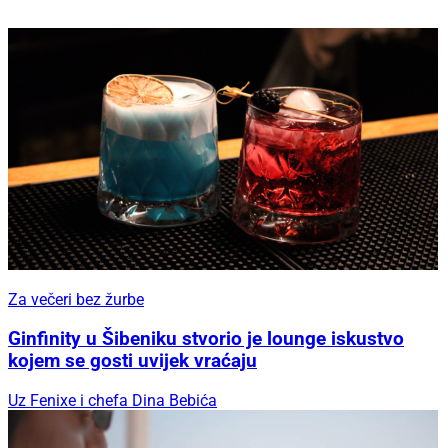
Za večeri bez žurbe
Ginfinity u Šibeniku stvorio je lounge iskustvo
kojem se gosti uvijek vraćaju
Uz Fenixe i chefa Dina Bebića