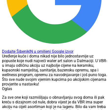
Dodajte ŠibenikIN u omiljeni Google izvor
Uređenje kuće i doma nikad nije bilo jednostavnije uz
popuste koje nudi najveći water art salon u Dalmaciji. U VBR-
u imaju odličnu akciju uz najbolje cijene na keramiku,
kupaonski namještaj, sanitarije, bazensku opremu, spa i
wellness program, opremu za navodnjavanje i još puno toga.
Što sve nude svojim vjernim kupcima po akcijskim cijenama
provjerite u nastavku!
Oglas
Za sve one koji razmišljaju o obnavljanju svog doma ili pak
kreću s dizajnom od nule, dobra vijest je da VBR ima super
akciju na cijeli asortiman koji je na lageru. Bilo da vam treba