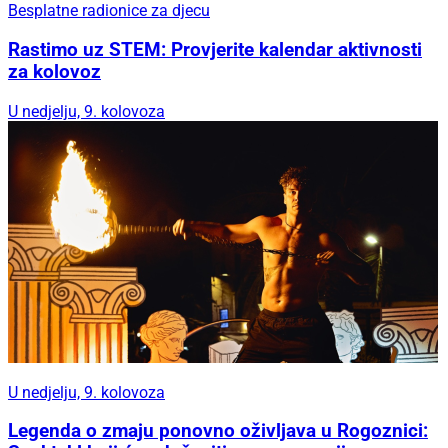
Besplatne radionice za djecu
Rastimo uz STEM: Provjerite kalendar aktivnosti
za kolovoz
U nedjelju, 9. kolovoza
U nedjelju, 9. kolovoza
Legenda o zmaju ponovno oživljava u Rogoznici: