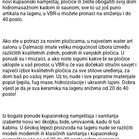
novi kupaonski namještaj, pločice ili želite obogatiti svoj dom
hidromasažnom kadom ili saunom, sve to uz još puno
artikala na lageru, u VBR-u možete pronaći na sniženju i do
40 posto.
Ako ste u potrazi za novim pločicama, u najvećem water art
salonu u Dalmaciji imate veliku mogućnost izbora između
različitih kvalitetnih zidnih, podnih ili vanjskih pločica. U
ponudi su i mozaici, a ako niste sigurni kakve bi se pločice
uklopile u vaš prostor, u VBR-u će vas dočekati stručni savjet i
najveći izbor kvalitetnih pločica za sve stilove uređenja, za
dom baš po vašoj mjeri. Uz to, nude i sve popratne materijale
poput ljepila, fug mase, hidroizolacije i ukrasnih lajsni. Dobra
vijest je da je sva keramika na lageru snižena od 20 do 40
posto!
Iz bogate ponude kupaonskog namještaja i sanitarija
izaberite novu wc školjku, bide, umivaonik, kadu ili tuš
kabinu. U širokoj lepezi proizvoda na lageru nude se različiti
modeli modernih ili klasičnih sanitarija i kupaonskog