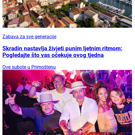
Zabava za sve generacije
Skradin nastavlja živjeti punim ljetnim ritmom:
Pogledajte što vas očekuje ovog tjedna
Ove subote u Primoštenu