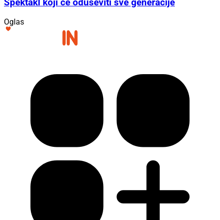
Spektakl koji će oduševiti sve generacije
Oglas