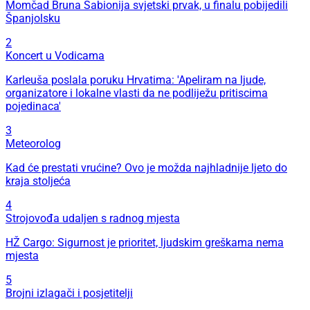
Momčad Bruna Sabionija svjetski prvak, u finalu pobijedili
Španjolsku
2
Koncert u Vodicama
Karleuša poslala poruku Hrvatima: 'Apeliram na ljude,
organizatore i lokalne vlasti da ne podliježu pritiscima
pojedinaca'
3
Meteorolog
Kad će prestati vrućine? Ovo je možda najhladnije ljeto do
kraja stoljeća
4
Strojovođa udaljen s radnog mjesta
HŽ Cargo: Sigurnost je prioritet, ljudskim greškama nema
mjesta
5
Brojni izlagači i posjetitelji