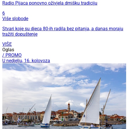
Radio Pijaca ponovno oživjela drnišku tradiciju
6
Više slobode
Stvari koje su djeca 80-ih radila bez pitanja, a danas moraju
tražiti dopuštenje
VIŠE
Oglas
/ PROMO
U nedjelju, 16. kolovoza