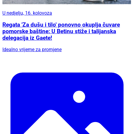
U nedjelju, 16. kolovoza
Regata 'Za dušu i tilo' ponovno okuplja čuvare
pomorske baštine: U Betinu stiže i talijanska
delegacija iz Gaete!
Idealno vrijeme za promjene