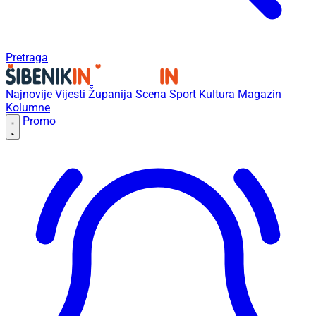
Pretraga
Najnovije
Vijesti
Županija
Scena
Sport
Kultura
Magazin
Kolumne
Promo