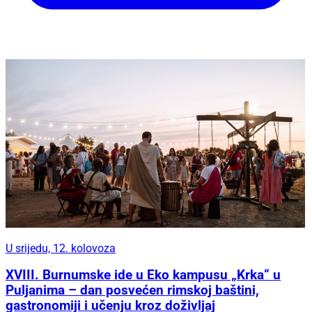
U srijedu, 12. kolovoza
XVIII. Burnumske ide u Eko kampusu „Krka“ u
Puljanima – dan posvećen rimskoj baštini,
gastronomiji i učenju kroz doživljaj