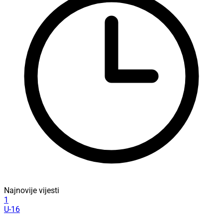
Najnovije vijesti
1
U-16