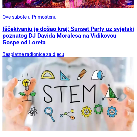
Ove subote u Primoštenu
Iščekivanju je došao kraj: Sunset Party uz svjetski
poznatog DJ Davida Moralesa na Vidikovcu
Gospe od Loreta
Besplatne radionice za djecu