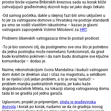
prostor bivše vojarne Bribirskih knezova sada su korak bliže
zahvaljujući građevinskoj dozvoli koju se jako dugo čekalo.
-Od samog početka, dakle u idejnoj fazi bili smo uključeni u
to jer za vatrogasne domove u Hrvatskoj ne postoje standardi
pa smo se vodili vlastitim iskustvima – kazao je glavni
vatrogasni zapovjednik Volimir Milošević za
HRT
.
Problemi šibenskih vatrogasaca time bi postali prošlost.
-To je bio osnovni cilj, da postignemo sve ona što je potrebno
da jedna postrojba može nesmetano funkcionirati, da grad
bude kvalitetno pokriven i da nam budu dostupne sve ključne
komunikacije – dodao je.
Naime, rekonstrukcijom čvora Mandalina i budući vatrogasni
dom dobit će direktan ulaz i izlaz na magistralu, a selidbom
bi se riješio i još jedan problem, a to je onaj 'rastući' –
problem manjka parkirališnih mjesta, jer kako kaže
dogradonačelnik Mileta, na lokaciji starog vatrogasnog doma
tada bi se gradila još jedna garaža.
Uglavnom, projekt je pripremljen,
stigla je građevinska
dozvola
i korak po korak, nadamo se da će gradnja novog