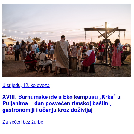
U srijedu, 12. kolovoza
XVIII. Burnumske ide u Eko kampusu „Krka“ u
Puljanima – dan posvećen rimskoj baštini,
gastronomiji i učenju kroz doživljaj
Za večeri bez žurbe