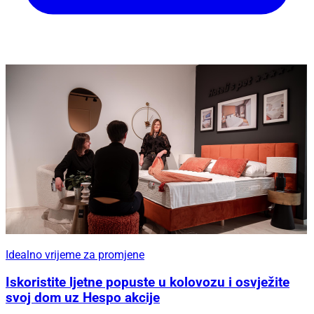
Idealno vrijeme za promjene
Iskoristite ljetne popuste u kolovozu i osvježite
svoj dom uz Hespo akcije