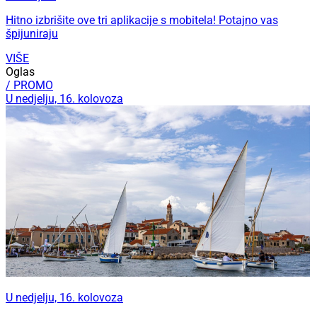
Hitno izbrišite ove tri aplikacije s mobitela! Potajno vas
špijuniraju
VIŠE
Oglas
/ PROMO
U nedjelju, 16. kolovoza
U nedjelju, 16. kolovoza