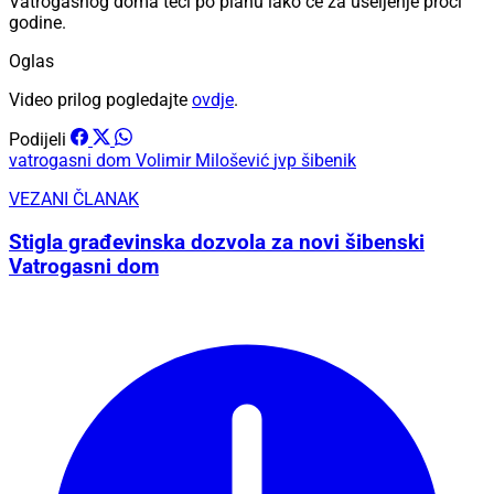
Vatrogasnog doma teći po planu iako će za useljenje proći
godine.
Oglas
Video prilog pogledajte
ovdje
.
Podijeli
vatrogasni dom
Volimir Milošević
jvp šibenik
VEZANI ČLANAK
Stigla građevinska dozvola za novi šibenski
Vatrogasni dom