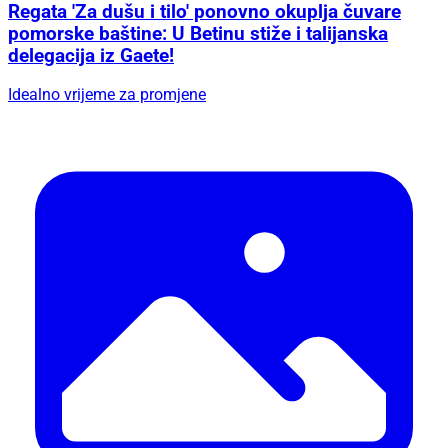
Regata 'Za dušu i tilo' ponovno okuplja čuvare
pomorske baštine: U Betinu stiže i talijanska
delegacija iz Gaete!
Idealno vrijeme za promjene