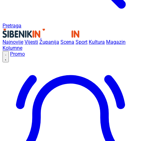
Pretraga
Najnovije
Vijesti
Županija
Scena
Sport
Kultura
Magazin
Kolumne
Promo