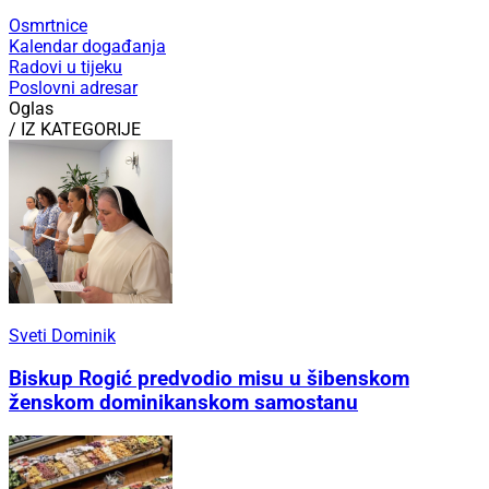
Osmrtnice
Kalendar događanja
Radovi u tijeku
Poslovni adresar
Oglas
/ IZ KATEGORIJE
Sveti Dominik
Biskup Rogić predvodio misu u šibenskom
ženskom dominikanskom samostanu