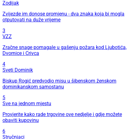
Zodijak
Zvijezde im donose promjenu - dva znaka koja bi mogla
otputovati na duže vrijeme
3
VZZ
Zračne snage pomagale u gašenju požara kod Ljubotića,
Dvornice i Crivca
4
Sveti Dominik
Biskup Rogić predvodio misu u šibenskom ženskom
dominikanskom samostanu
5
Sve na jednom mjestu
Provjerite kako rade trgovine ove nedjelje i gdje možete
obaviti kupovinu
6
Stručnjaci