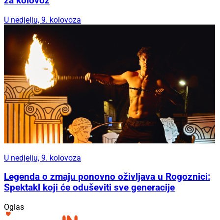
za kolovoz
U nedjelju, 9. kolovoza
U nedjelju, 9. kolovoza
Legenda o zmaju ponovno oživljava u Rogoznici:
Spektakl koji će oduševiti sve generacije
Oglas