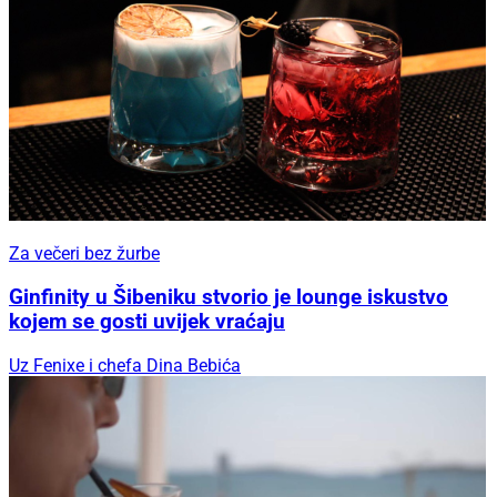
Za večeri bez žurbe
Ginfinity u Šibeniku stvorio je lounge iskustvo
kojem se gosti uvijek vraćaju
Uz Fenixe i chefa Dina Bebića