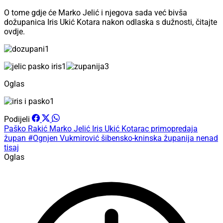
O tome gdje će Marko Jelić i njegova sada već bivša
dožupanica Iris Ukić Kotara nakon odlaska s dužnosti, čitajte
ovdje.
Oglas
Podijeli
Paško Rakić
Marko Jelić
Iris Ukić Kotarac
primopredaja
župan
#Ognjen Vukmirović
šibensko-kninska županija
nenad
tisaj
Oglas