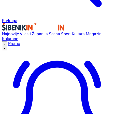
Pretraga
Najnovije
Vijesti
Županija
Scena
Sport
Kultura
Magazin
Kolumne
Promo