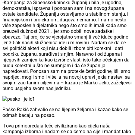
-Kampanja za Šibensko-kninsku županiju bila je ugodna,
demokratska, ispravna i ponosan sam i na novog župana i
ostale kandidate. Županiju ostavljamo u stabilnom stanju, i
financijskom i projektnom, dugova nemamo. Imamo nešto
više zaposlenih djelatnika nego što smo ih imali kada smo
preuzeli dužnost 2021.,
jer smo dobili nove zadatke i
obaveze. Taj broj će se vjerojatno smanjiti već iduće godine
jer 30-ak naših službenica ide u mirovinu. Nadam se da će
svi politički akteri koji nisu dobili izbore biti korektni i dati
podršku županu, surađivat s njim. Naravno i od župana i
njegovih zamjenika kao izvršne vlasti isto tako očekujem da
budu korektni u što ne sumnjam i da će županija
napredovati. Ponosan sam na protekle četiri godine, išli smo
naprijed, mogli smo i više, a na novoj upravi je da nastavi sa
svojim zacrtanim ciljevima – kazao je Marko Jelić, zaželjevši
puno uspjeha svom nasljedniku.
Paško Rakić zahvalio se na lijepim željama i kazao kako se
odmah bacaju na posao.
-I ova primopredaja teče civilizirano kao cijela naša
kampanja izborna i nadam se da ćemo na cijeli mandat tako