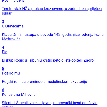
Novi incident
Teretni vlak HŽ-a prošao kroz crveno, u zadnji tren spriječen
sudar
3
U Otavicama
Klapa Drniš nastupa u povodu 143. godišnjice rođenja Ivana
Meštrovića
4
Pia
Biskup Rogić u Tribunju krstio peto dijete obitelji Zadro
5
Pozlilo mu
Poljski ronilac preminuo u medulinskom akvatoriju
6
Koncert na Mihovilu
Silente i Šibenik vole se javno, dubrovački bend oduševio