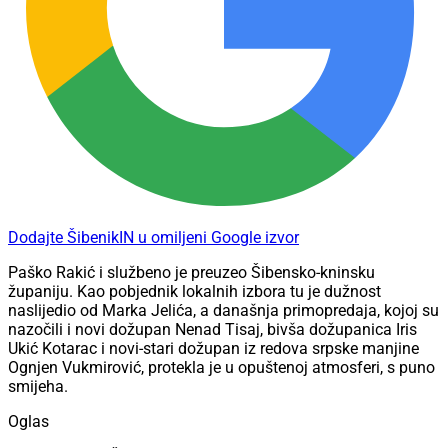
Dodajte ŠibenikIN u omiljeni Google izvor
Paško Rakić i službeno je preuzeo Šibensko-kninsku
županiju. Kao pobjednik lokalnih izbora tu je dužnost
naslijedio od Marka Jelića, a današnja primopredaja, kojoj su
nazočili i novi dožupan Nenad Tisaj, bivša dožupanica Iris
Ukić Kotarac i novi-stari dožupan iz redova srpske manjine
Ognjen Vukmirović, protekla je u opuštenoj atmosferi, s puno
smijeha.
Oglas