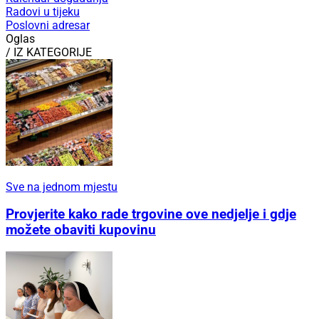
Radovi u tijeku
Poslovni adresar
Oglas
/ IZ KATEGORIJE
Sve na jednom mjestu
Provjerite kako rade trgovine ove nedjelje i gdje
možete obaviti kupovinu