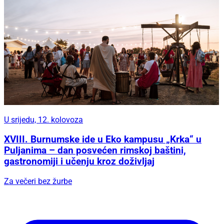
U srijedu, 12. kolovoza
XVIII. Burnumske ide u Eko kampusu „Krka“ u
Puljanima – dan posvećen rimskoj baštini,
gastronomiji i učenju kroz doživljaj
Za večeri bez žurbe