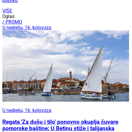
publiku
VIŠE
Oglas
/ PROMO
U nedjelju, 16. kolovoza
U nedjelju, 16. kolovoza
Regata 'Za dušu i tilo' ponovno okuplja čuvare
pomorske baštine: U Betinu stiže i talijanska