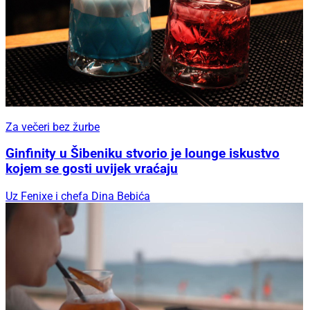
Za večeri bez žurbe
Ginfinity u Šibeniku stvorio je lounge iskustvo
kojem se gosti uvijek vraćaju
Uz Fenixe i chefa Dina Bebića