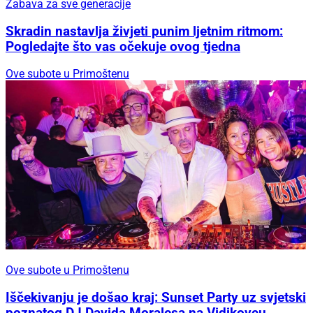
Zabava za sve generacije
Skradin nastavlja živjeti punim ljetnim ritmom:
Pogledajte što vas očekuje ovog tjedna
Ove subote u Primoštenu
Ove subote u Primoštenu
Iščekivanju je došao kraj: Sunset Party uz svjetski