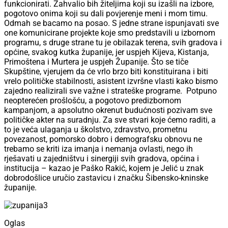
funkcionirati. Zahvalio bih žiteljima koji su izašli na izbore,
pogotovo onima koji su dali povjerenje meni i mom timu.
Odmah se bacamo na posao. S jedne strane ispunjavati sve
one komunicirane projekte koje smo predstavili u izbornom
programu, s druge strane tu je obilazak terena, svih gradova i
općine, svakog kutka županije, jer uspjeh Kijeva, Kistanja,
Primoštena i Murtera je uspjeh Županije. Što se tiče
Skupštine, vjerujem da će vrlo brzo biti konstituirana i biti
vrelo političke stabilnosti, asistent izvršne vlasti kako bismo
zajedno realizirali sve važne i strateške programe.
Potpuno
neopterećen prošlošću, a pogotovo predizbornom
kampanjom, a apsolutno okrenut budućnosti pozivam sve
političke akter na suradnju. Za sve stvari koje ćemo raditi, a
to je veća ulaganja u školstvo, zdravstvo, prometnu
povezanost, pomorsko dobro i demografsku obnovu ne
trebamo se kriti iza imanja i nemanja ovlasti, nego ih
rješavati u zajedništvu i sinergiji svih gradova, općina i
institucija – kazao je Paško Rakić, kojem je Jelić u znak
dobrodošlice uručio zastavicu i značku Šibensko-kninske
županije.
Oglas