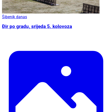
Šibenik danas
Đir po gradu, srijeda 5. kolovoza