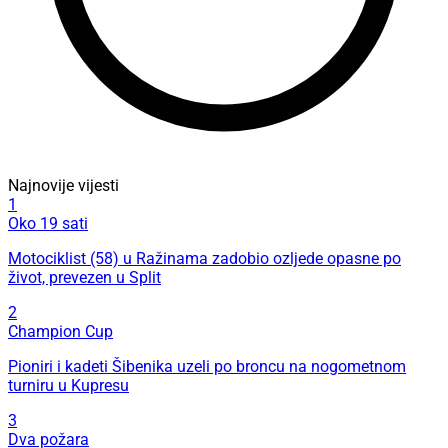
Najnovije vijesti
1
Oko 19 sati
Motociklist (58) u Ražinama zadobio ozljede opasne po
život, prevezen u Split
2
Champion Cup
Pioniri i kadeti Šibenika uzeli po broncu na nogometnom
turniru u Kupresu
3
Dva požara