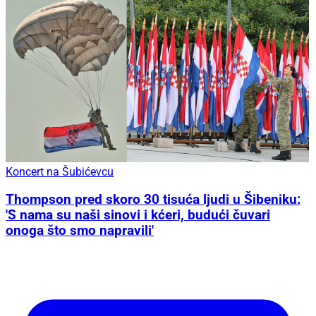
Koncert na Šubićevcu
Thompson pred skoro 30 tisuća ljudi u Šibeniku:
'S nama su naši sinovi i kćeri, budući čuvari
onoga što smo napravili'