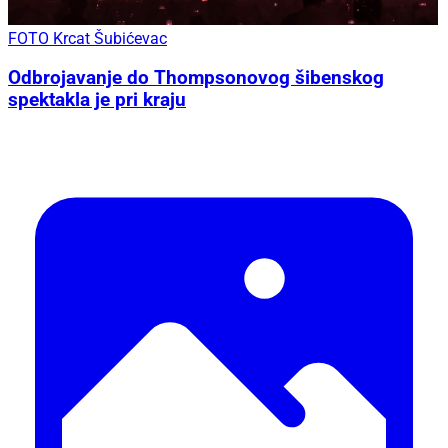
FOTO Krcat Šubićevac
Odbrojavanje do Thompsonovog šibenskog
spektakla je pri kraju