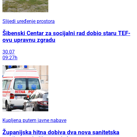
Slijedi uređenje prostora
Šibenski Centar za socijalni rad dobio staru TEF-
ovu upravnu zgradu
30.07
09:27h
Kupljena putem javne nabave
Županijska hitna dobiva dva nova sanitetska