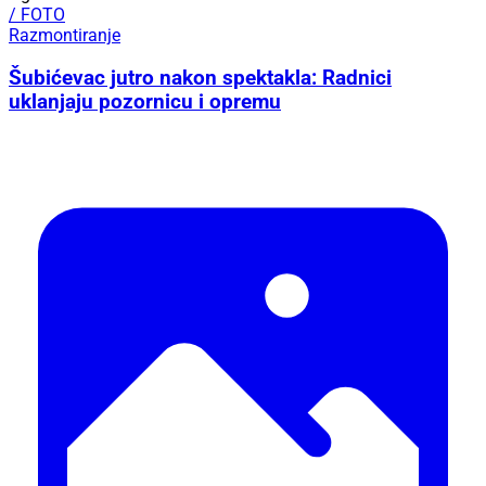
/ FOTO
Razmontiranje
Šubićevac jutro nakon spektakla: Radnici
uklanjaju pozornicu i opremu