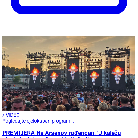
/ VIDEO
Pogledajte cjelokupan program...
PREMIJERA Na Arsenov rođendan: 'U kaležu