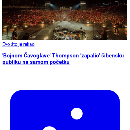
Evo što je rekao
'Bojnom Čavoglave' Thompson 'zapalio' šibensku
publiku na samom početku