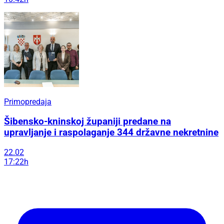
Primopredaja
Šibensko-kninskoj županiji predane na
upravljanje i raspolaganje 344 državne nekretnine
22.02
17:22h