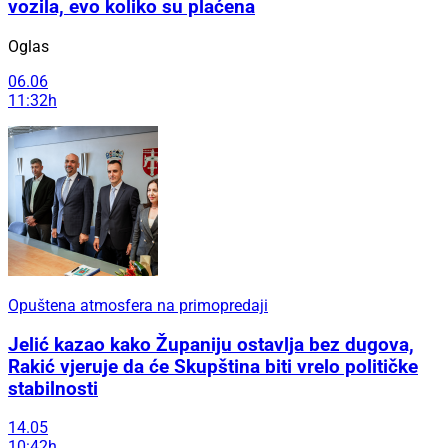
vozila, evo koliko su plaćena
Oglas
06.06
11:32h
Opuštena atmosfera na primopredaji
Jelić kazao kako Županiju ostavlja bez dugova,
Rakić vjeruje da će Skupština biti vrelo političke
stabilnosti
14.05
10:42h