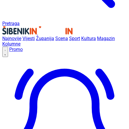
Pretraga
Najnovije
Vijesti
Županija
Scena
Sport
Kultura
Magazin
Kolumne
Promo