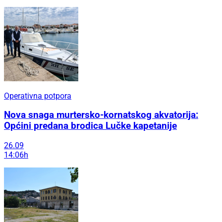
Operativna potpora
Nova snaga murtersko-kornatskog akvatorija:
Općini predana brodica Lučke kapetanije
26.09
14:06h