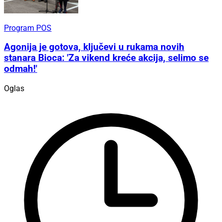
Program POS
Agonija je gotova, ključevi u rukama novih
stanara Bioca: 'Za vikend kreće akcija, selimo se
odmah!'
Oglas