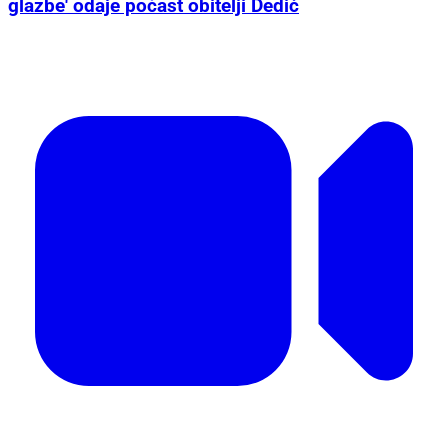
glazbe' odaje počast obitelji Dedić