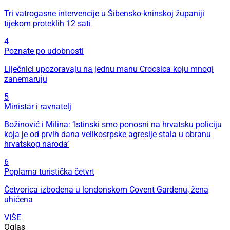
Tri vatrogasne intervencije u Šibensko-kninskoj županiji
tijekom proteklih 12 sati
4
Poznate po udobnosti
Liječnici upozoravaju na jednu manu Crocsica koju mnogi
zanemaruju
5
Ministar i ravnatelj
Božinović i Milina: ‘Istinski smo ponosni na hrvatsku policiju
koja je od prvih dana velikosrpske agresije stala u obranu
hrvatskog naroda’
6
Poplarna turistička četvrt
Četvorica izbodena u londonskom Covent Gardenu, žena
uhićena
VIŠE
Oglas