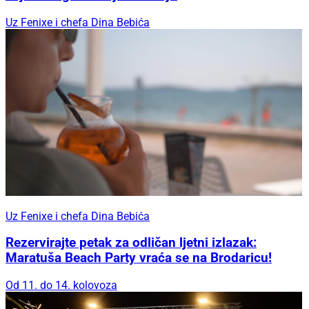
Uz Fenixe i chefa Dina Bebića
Uz Fenixe i chefa Dina Bebića
Rezervirajte petak za odličan ljetni izlazak:
Maratuša Beach Party vraća se na Brodaricu!
Od 11. do 14. kolovoza