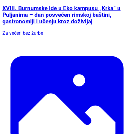
XVIII. Burnumske ide u Eko kampusu „Krka“ u
Puljanima – dan posvećen rimskoj baštini,
gastronomiji i učenju kroz doživljaj
Za večeri bez žurbe