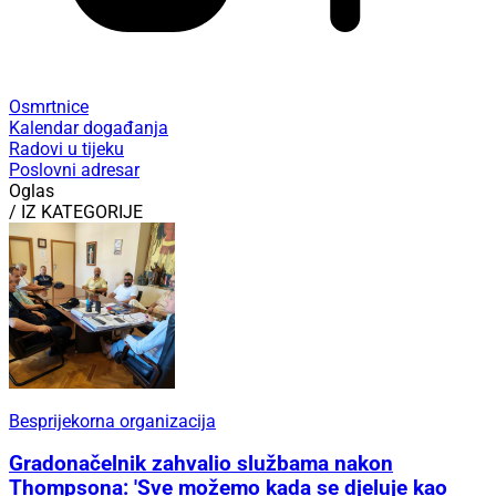
Osmrtnice
Kalendar događanja
Radovi u tijeku
Poslovni adresar
Oglas
/ IZ KATEGORIJE
Besprijekorna organizacija
Gradonačelnik zahvalio službama nakon
Thompsona: 'Sve možemo kada se djeluje kao