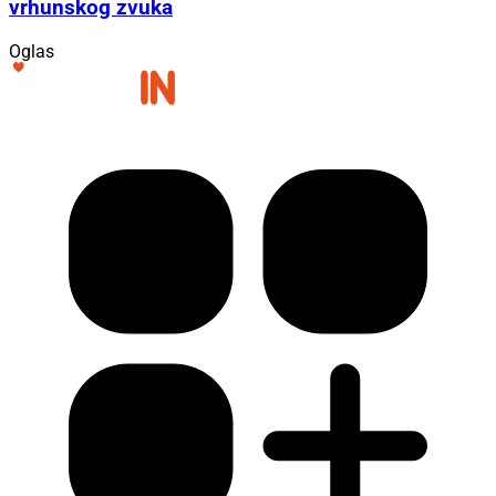
vrhunskog zvuka
Oglas