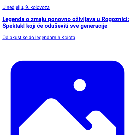
U nedjelju, 9. kolovoza
Legenda o zmaju ponovno oživljava u Rogoznici:
Spektakl koji će oduševiti sve generacije
Od akustike do legendarnih Kojota