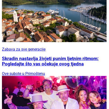
Zabava za sve generacije
Skradin nastavlja živjeti punim ljetnim ritmom:
Pogledajte što vas očekuje ovog tjedna
Ove subote u Primoštenu