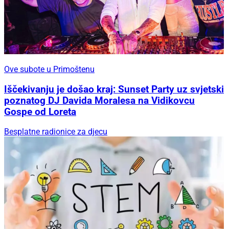
Ove subote u Primoštenu
Iščekivanju je došao kraj: Sunset Party uz svjetski
poznatog DJ Davida Moralesa na Vidikovcu
Gospe od Loreta
Besplatne radionice za djecu