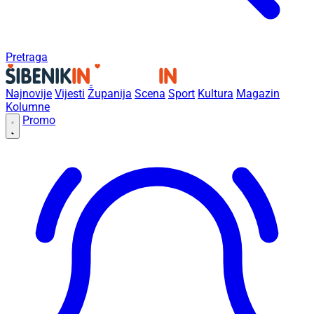
Pretraga
Najnovije
Vijesti
Županija
Scena
Sport
Kultura
Magazin
Kolumne
Promo