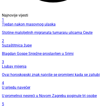
Najnovije vijesti
1
Tjedan nakon masovnog ulaska
Stotine maloljetnih migranata tumaraju ulicama Ceute
2
Suzaštitnica župe
Blagdan Gospe Snježne proslavljen u Srimi
3
Ljubav mijenja
Ovaj horoskopski znak najviše se promijeni kada se zaljubi
4
U srijedu navečer
U prometnoj nesreći u Novom Zagrebu poginule tri osobe
5