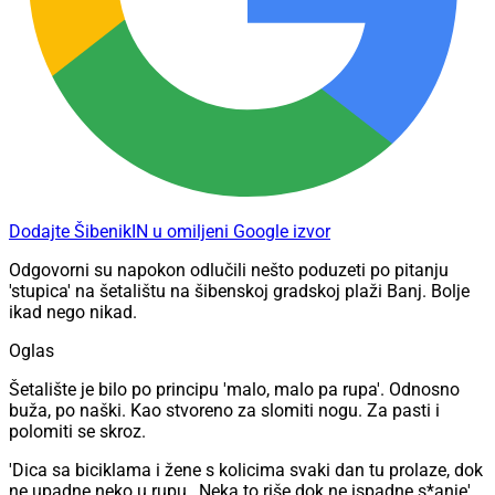
Dodajte ŠibenikIN u omiljeni Google izvor
Odgovorni su napokon odlučili nešto poduzeti po pitanju
'stupica' na šetalištu na šibenskoj gradskoj plaži Banj. Bolje
ikad nego nikad.
Oglas
Šetalište je bilo po principu 'malo, malo pa rupa'. Odnosno
buža, po naški. Kao stvoreno za slomiti nogu. Za pasti i
polomiti se skroz.
'Dica sa biciklama i žene s kolicima svaki dan tu prolaze, dok
ne upadne neko u rupu…Neka to riše dok ne ispadne s*anje',