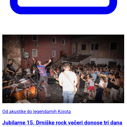
Od akustike do legendarnih Kojota
Jubilarne 15. Drniške rock večeri donose tri dana