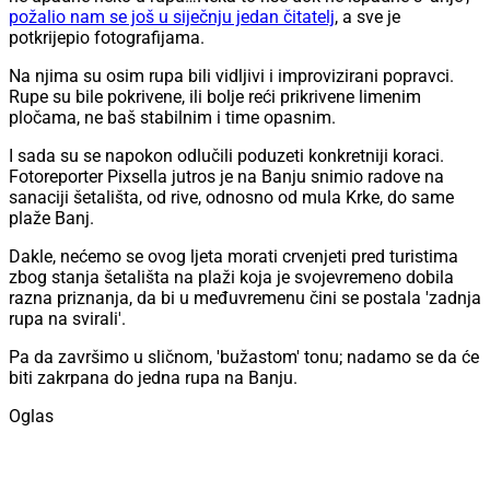
požalio nam se još u siječnju jedan čitatelj
, a sve je
potkrijepio fotografijama.
Na njima su osim rupa bili vidljivi i improvizirani popravci.
Rupe su bile pokrivene, ili bolje reći prikrivene limenim
pločama, ne baš stabilnim i time opasnim.
I sada su se napokon odlučili poduzeti konkretniji koraci.
Fotoreporter Pixsella jutros je na Banju snimio radove na
sanaciji šetališta, od rive, odnosno od mula Krke, do same
plaže Banj.
Dakle, nećemo se ovog ljeta morati crvenjeti pred turistima
zbog stanja šetališta na plaži koja je svojevremeno dobila
razna priznanja, da bi u međuvremenu čini se postala 'zadnja
rupa na svirali'.
Pa da završimo u sličnom, 'bužastom' tonu; nadamo se da će
biti zakrpana do jedna rupa na Banju.
Oglas