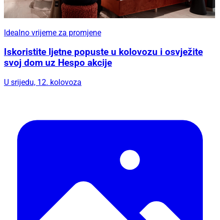
Idealno vrijeme za promjene
Iskoristite ljetne popuste u kolovozu i osvježite
svoj dom uz Hespo akcije
U srijedu, 12. kolovoza