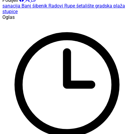
Podijeli
sanacija
Banj
šibenik
Radovi
Rupe
šetalište
gradska plaža
stupice
Oglas