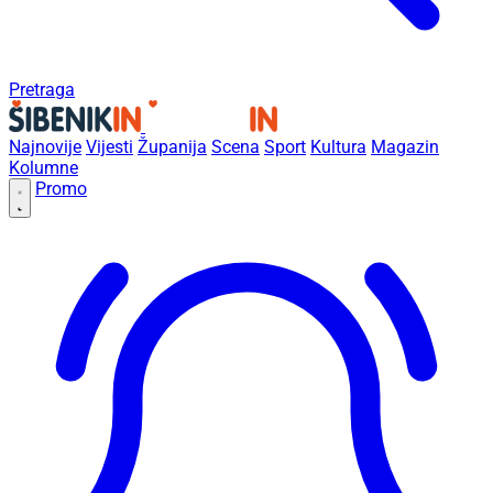
Pretraga
Najnovije
Vijesti
Županija
Scena
Sport
Kultura
Magazin
Kolumne
Promo