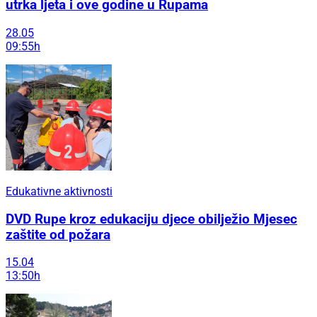
utrka ljeta i ove godine u Rupama
28.05
09:55h
Edukativne aktivnosti
DVD Rupe kroz edukaciju djece obilježio Mjesec
zaštite od požara
15.04
13:50h