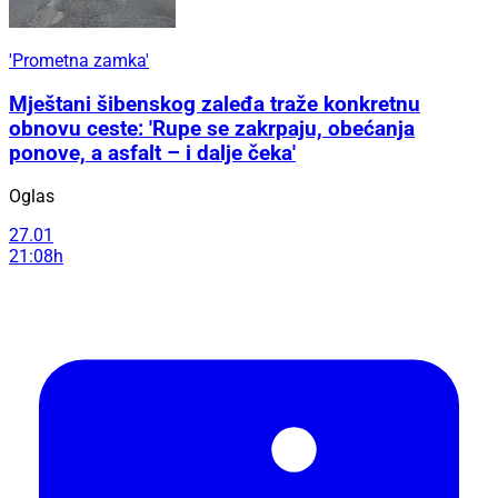
'Prometna zamka'
Mještani šibenskog zaleđa traže konkretnu
obnovu ceste: 'Rupe se zakrpaju, obećanja
ponove, a asfalt – i dalje čeka'
Oglas
27.01
21:08h