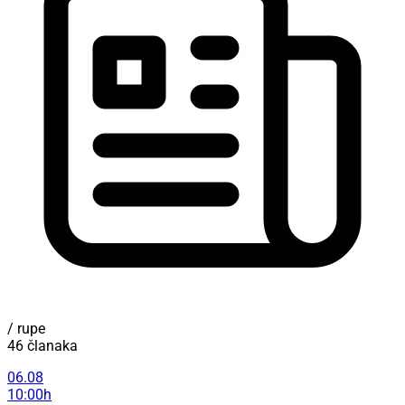
/ rupe
46 članaka
06.08
10:00h