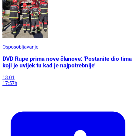
Osposobljavanje
DVD Rupe prima nove članove: 'Postanite dio tima
koji je uvijek tu kad je najpotrebnije'
13.01
17:57h