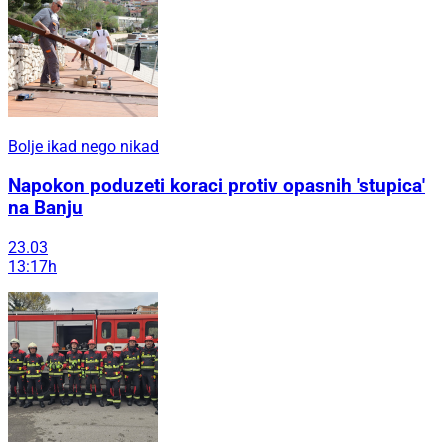
Bolje ikad nego nikad
Napokon poduzeti koraci protiv opasnih 'stupica'
na Banju
23.03
13:17h