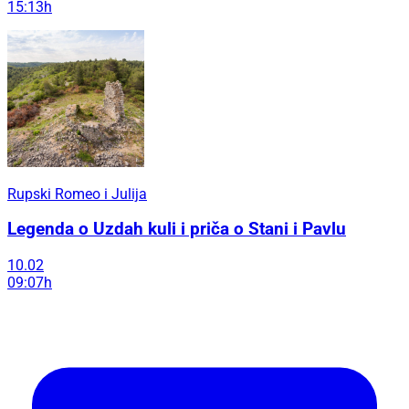
15:13h
Rupski Romeo i Julija
Legenda o Uzdah kuli i priča o Stani i Pavlu
10.02
09:07h