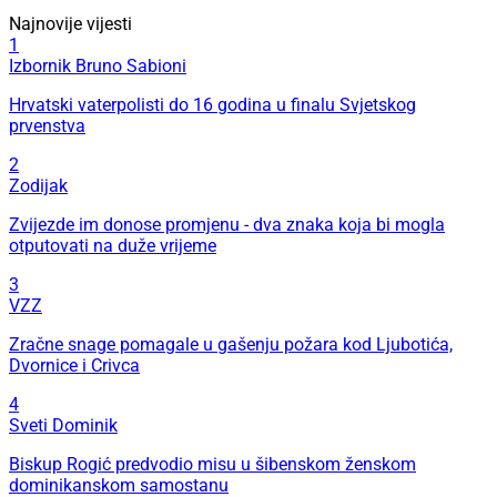
Najnovije vijesti
1
Izbornik Bruno Sabioni
Hrvatski vaterpolisti do 16 godina u finalu Svjetskog
prvenstva
2
Zodijak
Zvijezde im donose promjenu - dva znaka koja bi mogla
otputovati na duže vrijeme
3
VZZ
Zračne snage pomagale u gašenju požara kod Ljubotića,
Dvornice i Crivca
4
Sveti Dominik
Biskup Rogić predvodio misu u šibenskom ženskom
dominikanskom samostanu