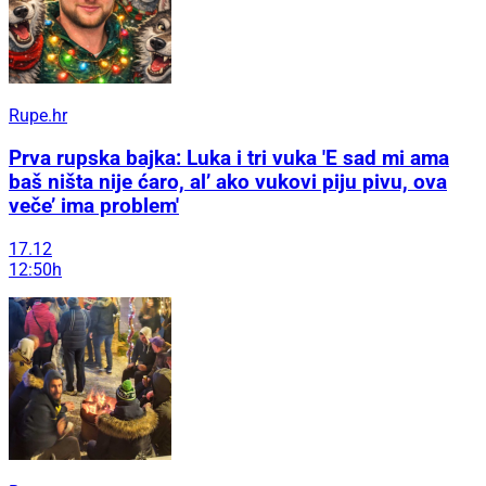
Rupe.hr
Prva rupska bajka: Luka i tri vuka 'E sad mi ama
baš ništa nije ćaro, al’ ako vukovi piju pivu, ova
veče’ ima problem'
17.12
12:50h