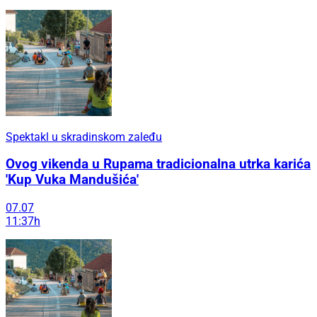
Spektakl u skradinskom zaleđu
Ovog vikenda u Rupama tradicionalna utrka karića
'Kup Vuka Mandušića'
07.07
11:37h