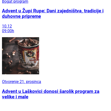
Bogat program
Advent u Župi Rupe: Dani zajedništva, tradicije i
duhovne pripreme
10.12
09:00h
Otvorenje 21. prosinca
Advent u Laškovici donosi šarolik program za
velike i male