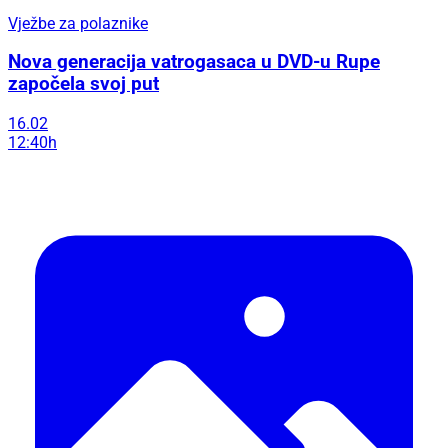
Vježbe za polaznike
Nova generacija vatrogasaca u DVD-u Rupe
započela svoj put
16.02
12:40h