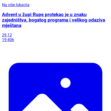
Na više lokacija
Advent u župi Rupe protekao je u znaku
zajedništva, bogatog programa i velikog odaziva
mještana
29.12
19:40h