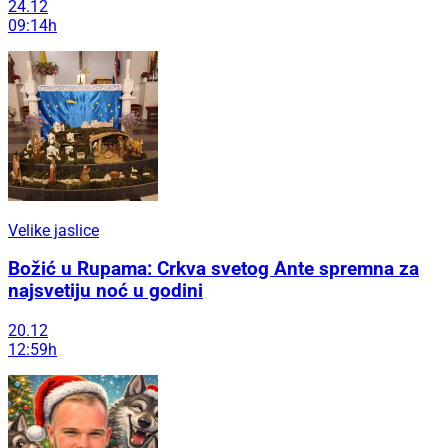
24.12
09:14h
Velike jaslice
Božić u Rupama: Crkva svetog Ante spremna za
najsvetiju noć u godini
20.12
12:59h