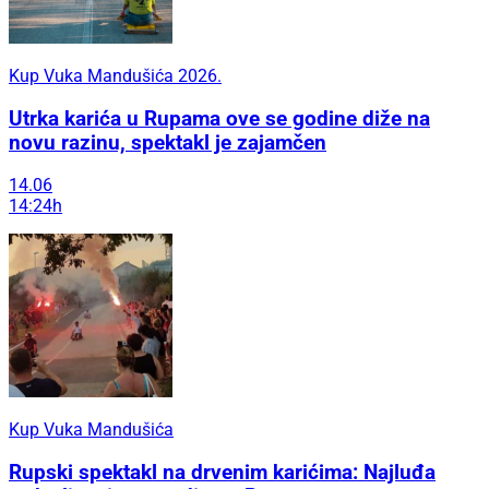
Kup Vuka Mandušića 2026.
Utrka karića u Rupama ove se godine diže na
novu razinu, spektakl je zajamčen
14.06
14:24h
Kup Vuka Mandušića
Rupski spektakl na drvenim karićima: Najluđa