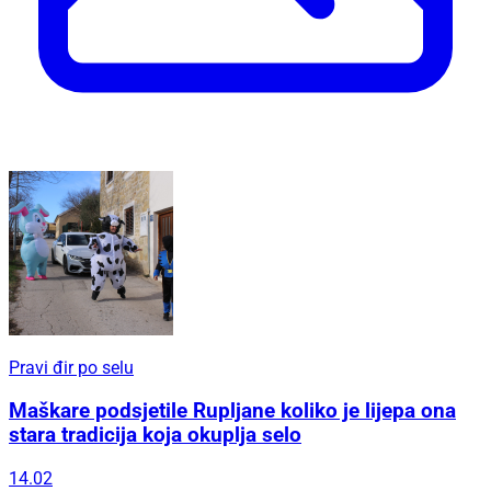
Pravi đir po selu
Maškare podsjetile Rupljane koliko je lijepa ona
stara tradicija koja okuplja selo
14.02