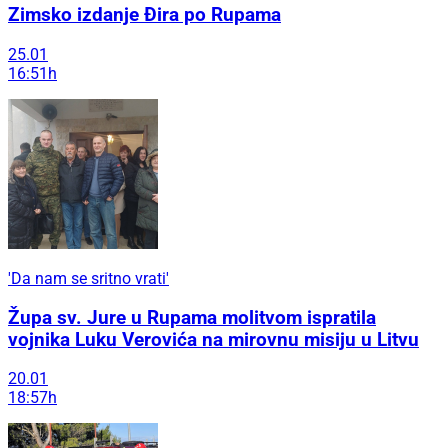
Zimsko izdanje Đira po Rupama
25.01
16:51h
'Da nam se sritno vrati'
Župa sv. Jure u Rupama molitvom ispratila
vojnika Luku Verovića na mirovnu misiju u Litvu
20.01
18:57h