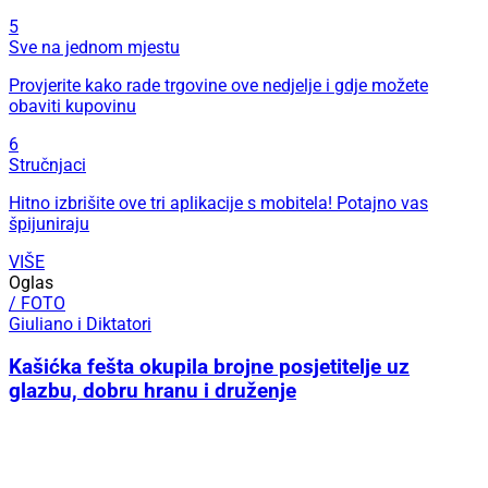
5
Sve na jednom mjestu
Provjerite kako rade trgovine ove nedjelje i gdje možete
obaviti kupovinu
6
Stručnjaci
Hitno izbrišite ove tri aplikacije s mobitela! Potajno vas
špijuniraju
VIŠE
Oglas
/ FOTO
Giuliano i Diktatori
Kašićka fešta okupila brojne posjetitelje uz
glazbu, dobru hranu i druženje