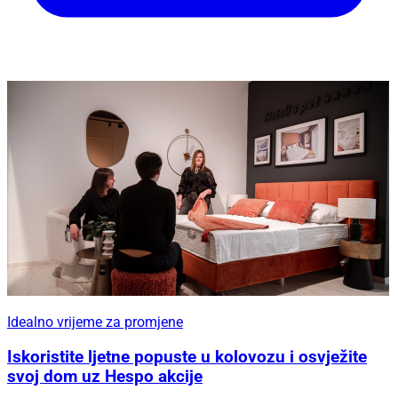
Idealno vrijeme za promjene
Iskoristite ljetne popuste u kolovozu i osvježite
svoj dom uz Hespo akcije