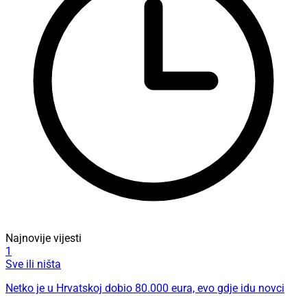
Najnovije vijesti
1
Sve ili ništa
Netko je u Hrvatskoj dobio 80.000 eura, evo gdje idu novci