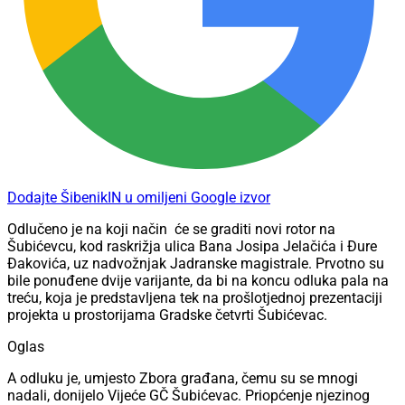
Dodajte ŠibenikIN u omiljeni Google izvor
Odlučeno je na koji način
će se graditi novi rotor na
Šubićevcu, kod raskrižja ulica Bana Josipa Jelačića i Đure
Đakovića, uz nadvožnjak Jadranske magistrale. Prvotno su
bile ponuđene dvije varijante, da bi na koncu odluka pala na
treću, koja je predstavljena tek na prošlotjednoj prezentaciji
projekta u prostorijama Gradske četvrti Šubićevac.
Oglas
A odluku je, umjesto Zbora građana, čemu su se mnogi
nadali, donijelo Vijeće GČ Šubićevac. Priopćenje njezinog