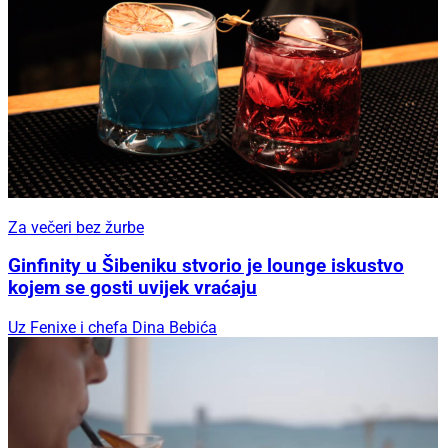
Za večeri bez žurbe
Ginfinity u Šibeniku stvorio je lounge iskustvo
kojem se gosti uvijek vraćaju
Uz Fenixe i chefa Dina Bebića