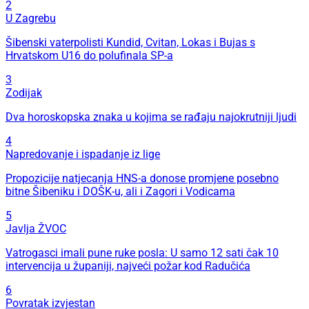
2
U Zagrebu
Šibenski vaterpolisti Kundid, Cvitan, Lokas i Bujas s
Hrvatskom U16 do polufinala SP-a
3
Zodijak
Dva horoskopska znaka u kojima se rađaju najokrutniji ljudi
4
Napredovanje i ispadanje iz lige
Propozicije natjecanja HNS-a donose promjene posebno
bitne Šibeniku i DOŠK-u, ali i Zagori i Vodicama
5
Javlja ŽVOC
Vatrogasci imali pune ruke posla: U samo 12 sati čak 10
intervencija u županiji, najveći požar kod Radučića
6
Povratak izvjestan