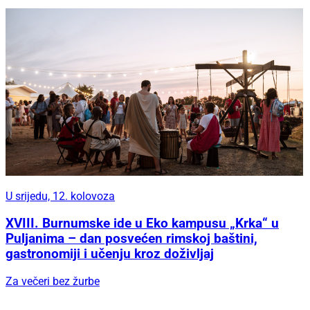
U srijedu, 12. kolovoza
XVIII. Burnumske ide u Eko kampusu „Krka“ u
Puljanima – dan posvećen rimskoj baštini,
gastronomiji i učenju kroz doživljaj
Za večeri bez žurbe