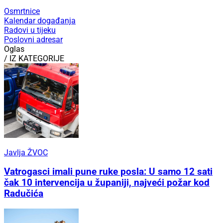
Osmrtnice
Kalendar događanja
Radovi u tijeku
Poslovni adresar
Oglas
/ IZ KATEGORIJE
Javlja ŽVOC
Vatrogasci imali pune ruke posla: U samo 12 sati
čak 10 intervencija u županiji, najveći požar kod
Radučića