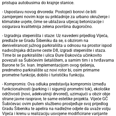
pristupa autobusima do krajnje stanice.
- Uspostavu novog drvoreda: Postojeći borovi će biti
zamijenjeni novim koje su prikladnije za urbano okruženje i
klimatske uvjete, čime se ublažava utjecaj betonizacije i
osigurava kvalitetnija zelena površina dugoročno.
- Izgradnja stepeništa i staze: Uz navedeni prijedlog Vijeća,
predlaže se Gradu Šibeniku da se, s obzirom na
deniveliranost južnog parkirališta u odnosu na prostor ispod
nadvožnjaka državne ceste D8, izgradi stepenište i staza.
Time bi se parkiralište i ulica Đure Đakovića učinkovito
povezali sa Šubićevim šetalištem, a samim tim i s tvrđavama
Barone te Sv. Ivan. Implementacijom ovog rješenja,
predmetno parkiralište uz novi rotor bi, osim primarne
prometne funkcije, dobilo i turističku funkciju.
- Kompromis: Ova odluka predstavlja kompromis između
funkcionalnosti (parking i i sigurniji prometni tok), ekološke
održivosti (novi, adekvatniji drvored), uzimajući u obzir obje
strane javne rasprave, te same estetike projekta. Vijeće GČ
Šubićevac ovim putem službeno prosljeđuje svoj prijedlog
Gradu Šibeniku te apelira na nadležne odjele da uvaže volju
Vijeća i krenu u realizaciju usvojene modificirane varijante