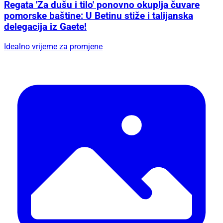
Regata 'Za dušu i tilo' ponovno okuplja čuvare
pomorske baštine: U Betinu stiže i talijanska
delegacija iz Gaete!
Idealno vrijeme za promjene