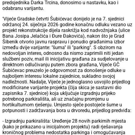
predsjednika Darka Trcina, donosimo u nastavku, kao i
odabranu varijantu.
'Vijeće Gradske četvrti Šubićevac donijelo je na 7. sjednici
održanoj 24. siječnja 2026 godine konačnu odluku vezano uz
projekt rekonstrukcije dijela raskrižja kod nadvožnjaka (ulice
Bana Josipa Jelačića i Đure Đakovića), nakon što je Grad
Šibenik otvorio javnu raspravu i ponudio građanima izbor
između dvije varijante: "šuma" ili "parking". S obzirom na
nedovoljan interes, odnosno da nismo zaprimili niti jedan
službeni poziv, mail ili inicijativu građana za sudjelovanje u
direktnom odlučivanju putem zbora građana, Vijeće GČ
Šubićevac preuzelo je odgovornost za donošenje odluke u
najboljem interesu lokalne zajednice, sukladno svojoj
nadležnosti. Nadalje, Vijeće je jednoglasno usvojilo prijedlog
modificirane varijante projekta (čija skica je sastavni dio
zapisnika 7. sjednice) koja uključuje izgradnju prijeko
potrebnog parkirališta, ali uz značajnu promjenu u
hortikulturnom rješenju. Umjesto sječe postojeće šume u
potpunosti i zadržavanja bora u drvoredu, prijedlog predviđa:
- Izgradnju parkirališta: Uređenje 28 novih parkirnih mjesta
(kako je prikazano u inicijalnom projektu) radi rješavanja
kroničnog problema nedostatka parkinga i omogućavanja