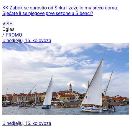
KK Zabok se oprostio od Širka i zaželio mu sreću doma:
Sjećate li se njegove prve sezone u Šibenci?
VIŠE
Oglas
/ PROMO
U nedjelju, 16. kolovoza
U nedjelju, 16. kolovoza