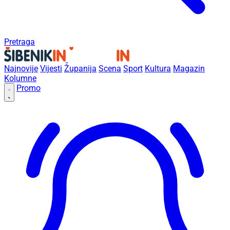
Pretraga
Najnovije
Vijesti
Županija
Scena
Sport
Kultura
Magazin
Kolumne
Promo