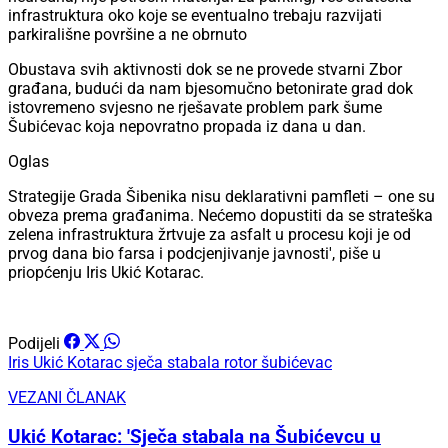
infrastruktura oko koje se eventualno trebaju razvijati
parkirališne površine a ne obrnuto
Obustava svih aktivnosti dok se ne provede stvarni Zbor
građana, budući da nam bjesomučno betonirate grad dok
istovremeno svjesno ne rješavate problem park šume
Šubićevac koja nepovratno propada iz dana u dan.
Oglas
Strategije Grada Šibenika nisu deklarativni pamfleti – one su
obveza prema građanima. Nećemo dopustiti da se strateška
zelena infrastruktura žrtvuje za asfalt u procesu koji je od
prvog dana bio farsa i podcjenjivanje javnosti', piše u
priopćenju Iris Ukić Kotarac.
Podijeli
Iris Ukić Kotarac
sječa stabala
rotor šubićevac
VEZANI ČLANAK
Ukić Kotarac: 'Sječa stabala na Šubićevcu u