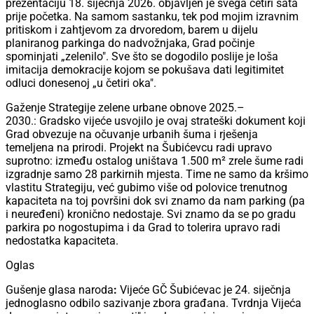
prezentaciju 18. siječnja 2026. objavljen je svega četiri sata
prije početka. Na samom sastanku, tek pod mojim izravnim
pritiskom i zahtjevom za drvoredom, barem u dijelu
planiranog parkinga do nadvožnjaka, Grad počinje
spominjati „zelenilo". Sve što se dogodilo poslije je loša
imitacija demokracije kojom se pokušava dati legitimitet
odluci donesenoj „u četiri oka".
Gaženje Strategije zelene urbane obnove 2025.–
2030.: Gradsko vijeće usvojilo je ovaj strateški dokument koji
Grad obvezuje na očuvanje urbanih šuma i rješenja
temeljena na prirodi. Projekt na Šubićevcu radi upravo
suprotno: između ostalog uništava 1.500 m² zrele šume radi
izgradnje samo 28 parkirnih mjesta. Time ne samo da kršimo
vlastitu Strategiju, već gubimo više od polovice trenutnog
kapaciteta na toj površini dok svi znamo da nam parking (pa
i neuređeni) kronično nedostaje. Svi znamo da se po gradu
parkira po nogostupima i da Grad to tolerira upravo radi
nedostatka kapaciteta.
Oglas
Gušenje glasa naroda
:
Vijeće GČ Šubićevac je 24. siječnja
jednoglasno odbilo sazivanje zbora građana. Tvrdnja Vijeća