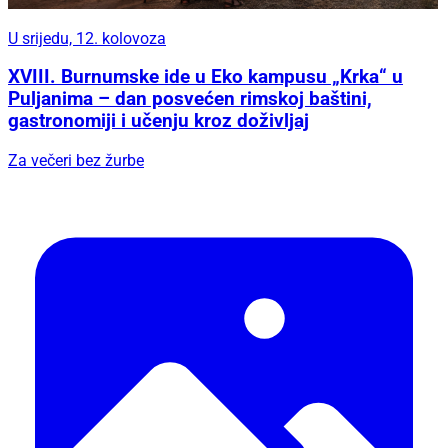
U srijedu, 12. kolovoza
XVIII. Burnumske ide u Eko kampusu „Krka“ u
Puljanima – dan posvećen rimskoj baštini,
gastronomiji i učenju kroz doživljaj
Za večeri bez žurbe