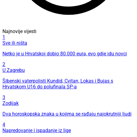
Najnovije vijesti
1
Sve ili ništa
Netko je u Hrvatskoj dobio 80.000 eura, evo gdje idu novci
2
U Zagrebu
Šibenski vaterpolisti Kundid, Cvitan, Lokas i Bujas s
Hrvatskom U16 do polufinala SP-a
3
Zodijak
Dva horoskopska znaka u kojima se rađaju najokrutniji ljudi
4
Napredovanje i ispadanje iz lige