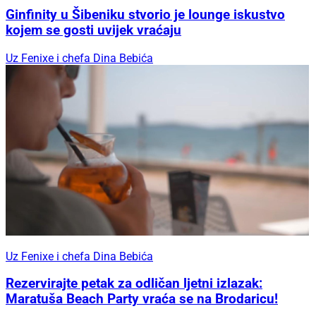
Ginfinity u Šibeniku stvorio je lounge iskustvo
kojem se gosti uvijek vraćaju
Uz Fenixe i chefa Dina Bebića
Uz Fenixe i chefa Dina Bebića
Rezervirajte petak za odličan ljetni izlazak:
Maratuša Beach Party vraća se na Brodaricu!