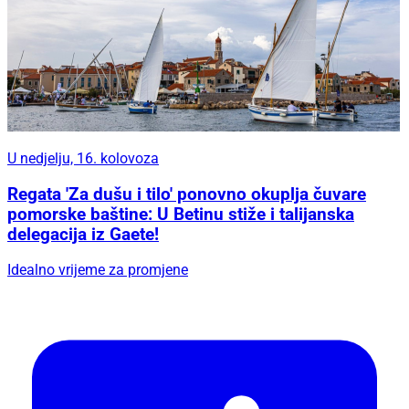
U nedjelju, 16. kolovoza
Regata 'Za dušu i tilo' ponovno okuplja čuvare
pomorske baštine: U Betinu stiže i talijanska
delegacija iz Gaete!
Idealno vrijeme za promjene