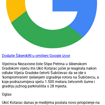
Dodajte ŠibenikIN u omiljeni Google izvor
Vijećnica Nezavisne liste Stipe Petrina u šibenskom
Gradskom vijeću Iris Ukić Kotarac jučer je reagirala nakon
odluke Vijeća Gradske četvrti Šubićevac da se ide s
'kompromisnim' rješenjem izgradnje rotora na Šubićevcu, a
koje podrazumijeva sječu 1.500 metara četvornih šume i
gradnju južnog parkirališta s 28 mjesta.
Oglas
Ukić Kotarac danas je medijima poslala novo priopćenje na