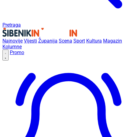
Pretraga
Najnovije
Vijesti
Županija
Scena
Sport
Kultura
Magazin
Kolumne
Promo