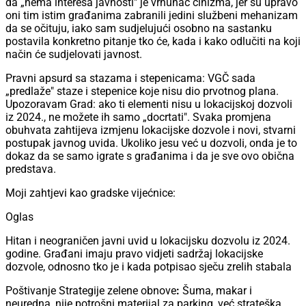
da „nema interesa javnosti" je vrhunac cinizma, jer su upravo
oni tim istim građanima zabranili jedini službeni mehanizam
da se očituju, iako sam sudjelujući osobno na sastanku
postavila konkretno pitanje tko će, kada i kako odlučiti na koji
način će sudjelovati javnost.
Pravni apsurd sa stazama i stepenicama: VGČ sada
„predlaže" staze i stepenice koje nisu dio prvotnog plana.
Upozoravam Grad: ako ti elementi nisu u lokacijskoj dozvoli
iz 2024., ne možete ih samo „docrtati". Svaka promjena
obuhvata zahtijeva izmjenu lokacijske dozvole i novi, stvarni
postupak javnog uvida. Ukoliko jesu već u dozvoli, onda je to
dokaz da se samo igrate s građanima i da je sve ovo obična
predstava.
Moji zahtjevi kao gradske vijećnice:
Oglas
Hitan i neograničen javni uvid u lokacijsku dozvolu iz 2024.
godine. Građani imaju pravo vidjeti sadržaj lokacijske
dozvole, odnosno tko je i kada potpisao sječu zrelih stabala
Poštivanje Strategije zelene obnove
:
Šuma, makar i
neuredna, nije potrošni materijal za parking, već strateška