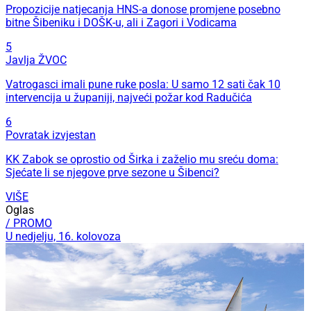
Propozicije natjecanja HNS-a donose promjene posebno
bitne Šibeniku i DOŠK-u, ali i Zagori i Vodicama
5
Javlja ŽVOC
Vatrogasci imali pune ruke posla: U samo 12 sati čak 10
intervencija u županiji, najveći požar kod Radučića
6
Povratak izvjestan
KK Zabok se oprostio od Širka i zaželio mu sreću doma:
Sjećate li se njegove prve sezone u Šibenci?
VIŠE
Oglas
/ PROMO
U nedjelju, 16. kolovoza