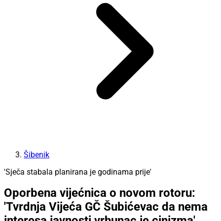
Šibenik
'Sječa stabala planirana je godinama prije'
Oporbena vijećnica o novom rotoru:
'Tvrdnja Vijeća GČ Šubićevac da nema
interesa javnosti vrhunac je cinizma'