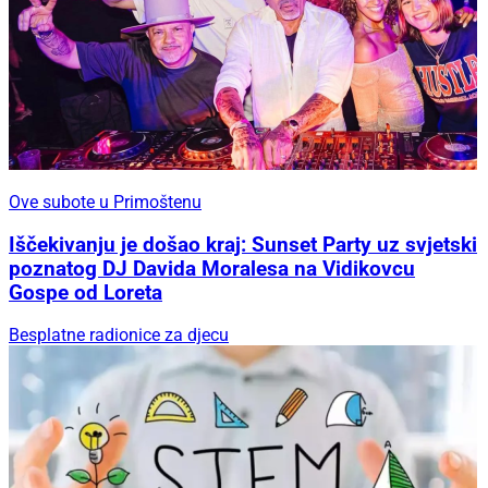
Ove subote u Primoštenu
Iščekivanju je došao kraj: Sunset Party uz svjetski
poznatog DJ Davida Moralesa na Vidikovcu
Gospe od Loreta
Besplatne radionice za djecu