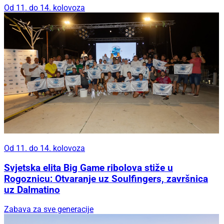
Od 11. do 14. kolovoza
Od 11. do 14. kolovoza
Svjetska elita Big Game ribolova stiže u
Rogoznicu: Otvaranje uz Soulfingers, završnica
uz Dalmatino
Zabava za sve generacije