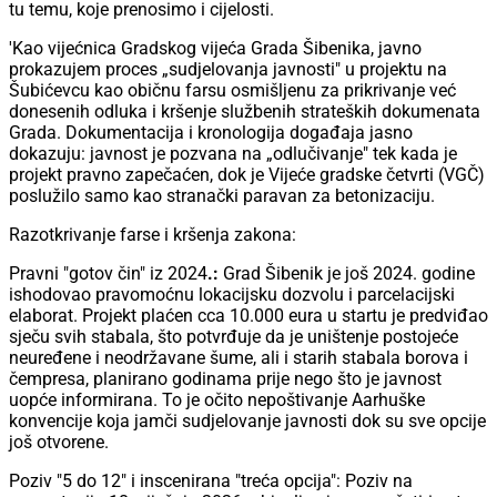
tu temu, koje prenosimo i cijelosti.
'Kao vijećnica Gradskog vijeća Grada Šibenika, javno
prokazujem proces „sudjelovanja javnosti" u projektu na
Šubićevcu kao običnu farsu osmišljenu za prikrivanje već
donesenih odluka i kršenje službenih strateških dokumenata
Grada. Dokumentacija i kronologija događaja jasno
dokazuju: javnost je pozvana na „odlučivanje" tek kada je
projekt pravno zapečaćen, dok je Vijeće gradske četvrti (VGČ)
poslužilo samo kao stranački paravan za betonizaciju.
Razotkrivanje farse i kršenja zakona:
Pravni "gotov čin" iz 2024
.:
Grad Šibenik je još 2024. godine
ishodovao pravomoćnu lokacijsku dozvolu i parcelacijski
elaborat. Projekt plaćen cca 10.000 eura u startu je predviđao
sječu svih stabala, što potvrđuje da je uništenje postojeće
neuređene i neodržavane šume, ali i starih stabala borova i
čempresa, planirano godinama prije nego što je javnost
uopće informirana. To je očito nepoštivanje Aarhuške
konvencije koja jamči sudjelovanje javnosti dok su sve opcije
još otvorene.
Poziv "5 do 12" i inscenirana "treća opcija": Poziv na