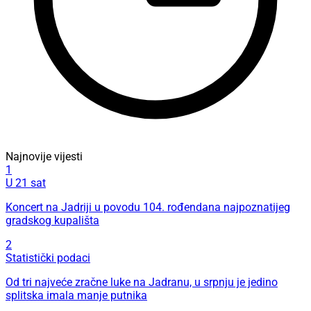
Najnovije vijesti
1
U 21 sat
Koncert na Jadriji u povodu 104. rođendana najpoznatijeg
gradskog kupališta
2
Statistički podaci
Od tri najveće zračne luke na Jadranu, u srpnju je jedino
splitska imala manje putnika