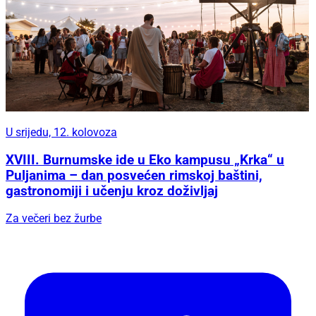
U srijedu, 12. kolovoza
XVIII. Burnumske ide u Eko kampusu „Krka“ u
Puljanima – dan posvećen rimskoj baštini,
gastronomiji i učenju kroz doživljaj
Za večeri bez žurbe