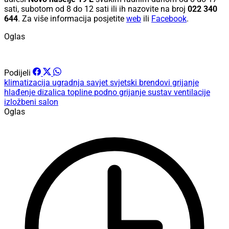
sati, subotom od 8 do 12 sati ili ih nazovite na broj
022 340
644
. Za više informacija posjetite
web
ili
Facebook
.
Oglas
Podijeli
klimatizacija
ugradnja
savjet
svjetski brendovi
grijanje
hlađenje
dizalica topline
podno grijanje
sustav ventilacije
izložbeni salon
Oglas