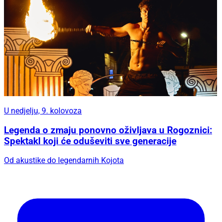
U nedjelju, 9. kolovoza
Legenda o zmaju ponovno oživljava u Rogoznici:
Spektakl koji će oduševiti sve generacije
Od akustike do legendarnih Kojota