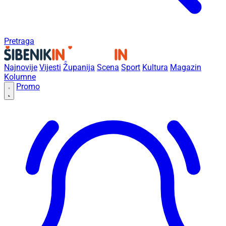
Pretraga
Najnovije
Vijesti
Županija
Scena
Sport
Kultura
Magazin
Kolumne
Promo