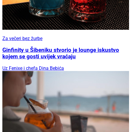
Za večeri bez žurbe
Ginfinity u Šibeniku stvorio je lounge iskustvo
kojem se gosti uvijek vraćaju
Uz Fenixe i chefa Dina Bebića