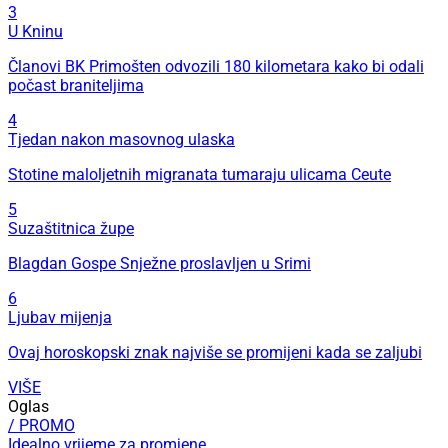
3
U Kninu
Članovi BK Primošten odvozili 180 kilometara kako bi odali
počast braniteljima
4
Tjedan nakon masovnog ulaska
Stotine maloljetnih migranata tumaraju ulicama Ceute
5
Suzaštitnica župe
Blagdan Gospe Snježne proslavljen u Srimi
6
Ljubav mijenja
Ovaj horoskopski znak najviše se promijeni kada se zaljubi
VIŠE
Oglas
/ PROMO
Idealno vrijeme za promjene