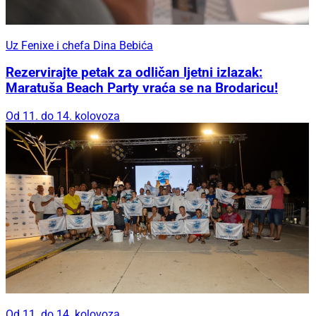
Uz Fenixe i chefa Dina Bebića
Rezervirajte petak za odličan ljetni izlazak:
Maratuša Beach Party vraća se na Brodaricu!
Od 11. do 14. kolovoza
Od 11. do 14. kolovoza