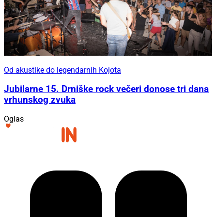
Od akustike do legendarnih Kojota
Jubilarne 15. Drniške rock večeri donose tri dana
vrhunskog zvuka
Oglas