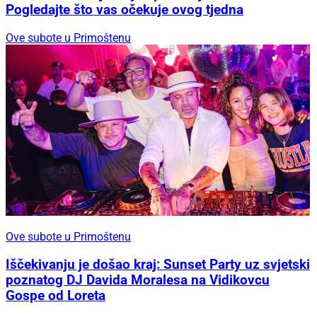
Pogledajte što vas očekuje ovog tjedna
Ove subote u Primoštenu
Ove subote u Primoštenu
Iščekivanju je došao kraj: Sunset Party uz svjetski
poznatog DJ Davida Moralesa na Vidikovcu
Gospe od Loreta