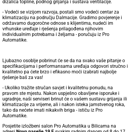
dizalica topline, podnog grijanja i sustava ventilacije.
- Vodeći se vizijom razvoja, postali smo vodeći centar za
klimatizaciju na području Dalmacije. Gradimo povjerenje i
održavamo dugoročne odnose s klijentima, nudeći im
vrhunske uređaje i rješenja prilagođena njihovim
individualnim potrebama i željama - poručuju iz Pro
Automatike.
Ljubazno osoblje pobrinut će se da na svako vaše pitanje o
specifikacijama i performansama uređaja odgovori stručno i
kvalitetno pa ćete brzo i efikasno moći izabrati najbolje
rješenje baš za vas!
- Ukoliko tražite stručan savjet i kvalitetnu ponudu, na
pravom ste mjestu. Nakon uspješno obavljene isporuke i
ugradnje, naši serviseri brinut će o vašem sustavu grijanja ili
klimatizacije za vrijeme, ali i nakon isteka jamstvenog roka,
tako da nećete imati nikakvih briga - ističu iz Pro
Automatike.
Posjetite izložbeni salon Pro Automatika u Bilicama na
adresi
Novo naselje 19 E
svakim radnim danom od 8 do 17