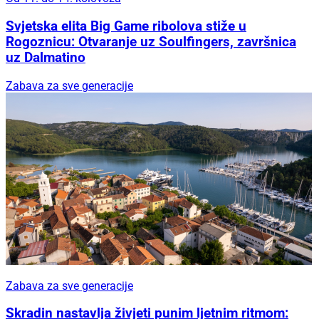
Svjetska elita Big Game ribolova stiže u
Rogoznicu: Otvaranje uz Soulfingers, završnica
uz Dalmatino
Zabava za sve generacije
Zabava za sve generacije
Skradin nastavlja živjeti punim ljetnim ritmom: