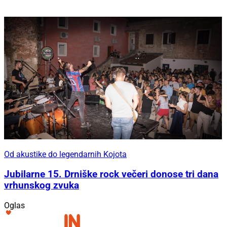
Od akustike do legendarnih Kojota
Jubilarne 15. Drniške rock večeri donose tri dana
vrhunskog zvuka
Oglas