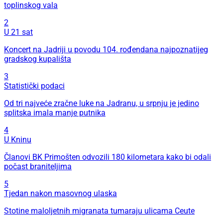
toplinskog vala
2
U 21 sat
Koncert na Jadriji u povodu 104. rođendana najpoznatijeg
gradskog kupališta
3
Statistički podaci
Od tri najveće zračne luke na Jadranu, u srpnju je jedino
splitska imala manje putnika
4
U Kninu
Članovi BK Primošten odvozili 180 kilometara kako bi odali
počast braniteljima
5
Tjedan nakon masovnog ulaska
Stotine maloljetnih migranata tumaraju ulicama Ceute