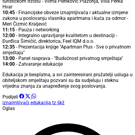
turističkom tržištu - Vilma Plenković Plazonja, Villa Perka
Hvar
10:45
- Financijske obveze iznajmljivača i aktualne izmjene
zakona u poslovanju vlasnika apartmana i kuća za odmor -
Meri Čizmić Kraljević
11:15
- Pauza i networking
12:00
- Integralno upravljanje kvalitetom u destinaciji -
Đurđica Šimičić, direktorica, Feel IQM d.o.o.
12:35
- Prezentacija knjige "Apartman Plus - Sve o privatnom
smještaju"
13:00
- Panel rasprava - "Budućnost privatnog smještaja"
14:00
- Zatvaranje edukacije
Edukacija je besplatna, a svi zainteresirani pružatelji usluga u
obiteljskom smještaju pozvani su da sudjeluju i steknu
vrijedna znanja za unapređenje svog poslovanja.
Podijeli
iznajmljivači
edukacija
tz škž
Oglas