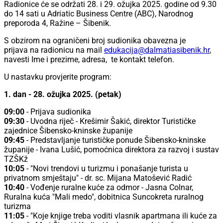
Radionice će se održati 28. i 29. ožujka 2025. godine od 9.30
do 14 sati u Adriatic Business Centre (ABC), Narodnog
preporoda 4, Ražine – Šibenik.
S obzirom na ograničeni broj sudionika obavezna je
prijava na radionicu na mail
edukacija@dalmatiasibenik.hr
,
navesti Ime i prezime, adresa, te kontakt telefon.
U nastavku provjerite program:
1. dan - 28. ožujka 2025. (petak)
09:00
- Prijava sudionika
09:30
- Uvodna riječ - Krešimir Šakić, direktor Turističke
zajednice Šibensko-kninske županije
09:45
- Predstavljanje turističke ponude Šibensko-kninske
županije - Ivana Lušić, pomoćnica direktora za razvoj i sustav
TZŠKž
10:05
- "Novi trendovi u turizmu i ponašanje turista u
privatnom smještaju" - dr. sc. Mijana Matošević Radić
10:40
- Vođenje ruralne kuće za odmor - Jasna Colnar,
Ruralna kuća "Mali medo", dobitnica Suncokreta ruralnog
turizma
11:05
- "Koje knjige treba voditi vlasnik apartmana ili kuće za