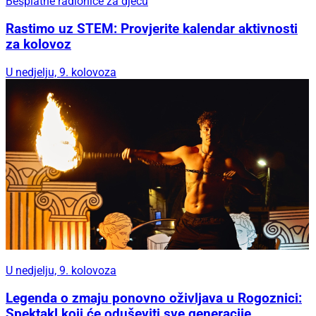
Besplatne radionice za djecu
Rastimo uz STEM: Provjerite kalendar aktivnosti
za kolovoz
U nedjelju, 9. kolovoza
U nedjelju, 9. kolovoza
Legenda o zmaju ponovno oživljava u Rogoznici:
Spektakl koji će oduševiti sve generacije