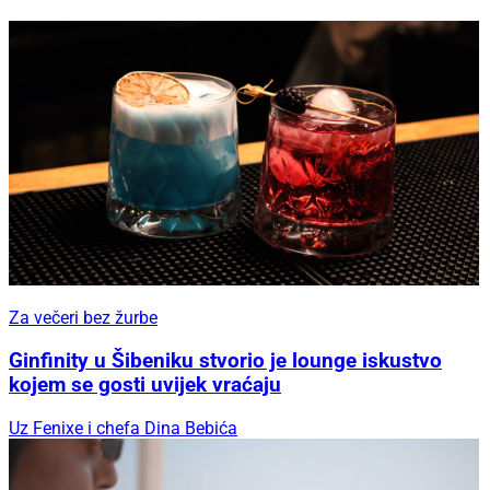
Za večeri bez žurbe
Ginfinity u Šibeniku stvorio je lounge iskustvo
kojem se gosti uvijek vraćaju
Uz Fenixe i chefa Dina Bebića