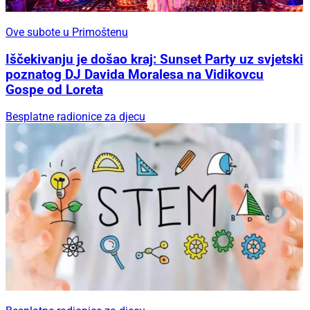
Ove subote u Primoštenu
Iščekivanju je došao kraj: Sunset Party uz svjetski
poznatog DJ Davida Moralesa na Vidikovcu
Gospe od Loreta
Besplatne radionice za djecu