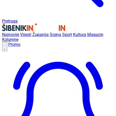
Pretraga
Najnovije
Vijesti
Županija
Scena
Sport
Kultura
Magazin
Kolumne
Promo