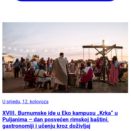
U srijedu, 12. kolovoza
XVIII. Burnumske ide u Eko kampusu „Krka“ u
Puljanima – dan posvećen rimskoj baštini,
gastronomiji i učenju kroz doživljaj