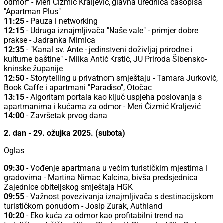
odmor" - Meri Čizmić Kraljević, glavna urednica časopisa
"Apartman Plus"
11:25
- Pauza i networking
12:15
- Udruga iznajmljivača "Naše vale" - primjer dobre
prakse - Jadranka Mimica
12:35
- "Kanal sv. Ante - jedinstveni doživljaj prirodne i
kulturne baštine" - Milka Antić Krstić, JU Priroda Šibensko-
kninske županije
12:50
- Storytelling u privatnom smještaju - Tamara Jurković,
Book Caffe i apartmani "Paradiso", Otočac
13:15
- Algoritam portala kao ključ uspjeha poslovanja s
apartmanima i kućama za odmor - Meri Čizmić Kraljević
14:00
- Završetak prvog dana
2. dan - 29. ožujka 2025. (subota)
Oglas
09:30
- Vođenje apartmana u većim turističkim mjestima i
gradovima - Martina Nimac Kalcina, bivša predsjednica
Zajednice obiteljskog smještaja HGK
09:55
- Važnost povezivanja iznajmljivača s destinacijskom
turističkom ponudom - Josip Zurak, Authland
10:20
- Eko kuća za odmor kao profitabilni trend na