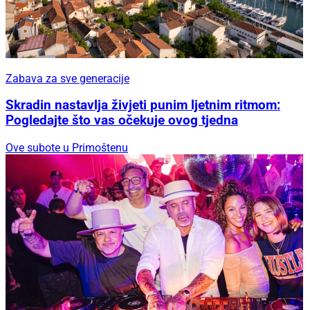
Zabava za sve generacije
Skradin nastavlja živjeti punim ljetnim ritmom:
Pogledajte što vas očekuje ovog tjedna
Ove subote u Primoštenu