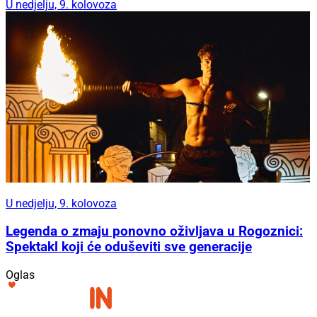
U nedjelju, 9. kolovoza
U nedjelju, 9. kolovoza
Legenda o zmaju ponovno oživljava u Rogoznici:
Spektakl koji će oduševiti sve generacije
Oglas