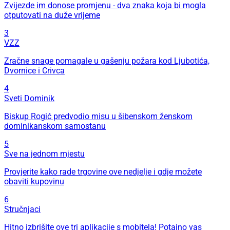
Zvijezde im donose promjenu - dva znaka koja bi mogla
otputovati na duže vrijeme
3
VZZ
Zračne snage pomagale u gašenju požara kod Ljubotića,
Dvornice i Crivca
4
Sveti Dominik
Biskup Rogić predvodio misu u šibenskom ženskom
dominikanskom samostanu
5
Sve na jednom mjestu
Provjerite kako rade trgovine ove nedjelje i gdje možete
obaviti kupovinu
6
Stručnjaci
Hitno izbrišite ove tri aplikacije s mobitela! Potajno vas