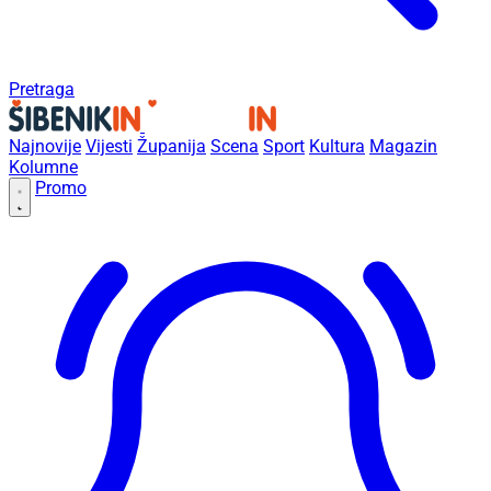
Pretraga
Najnovije
Vijesti
Županija
Scena
Sport
Kultura
Magazin
Kolumne
Promo