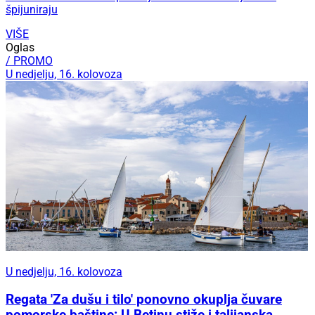
špijuniraju
VIŠE
Oglas
/ PROMO
U nedjelju, 16. kolovoza
U nedjelju, 16. kolovoza
Regata 'Za dušu i tilo' ponovno okuplja čuvare