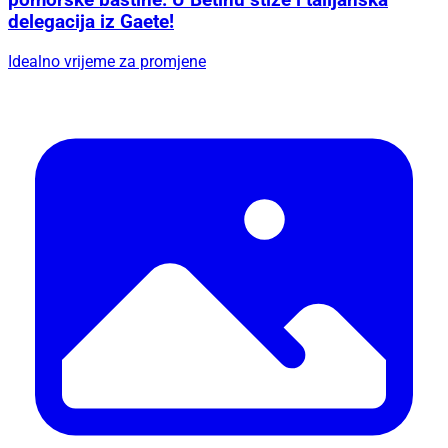
pomorske baštine: U Betinu stiže i talijanska
delegacija iz Gaete!
Idealno vrijeme za promjene