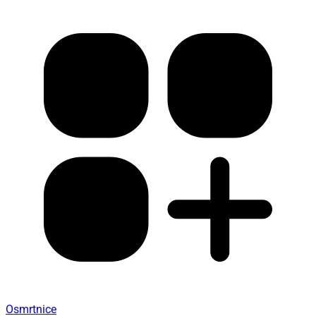
Osmrtnice