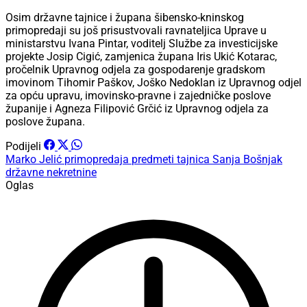
Osim državne tajnice i župana šibensko-kninskog
primopredaji su još prisustvovali ravnateljica Uprave u
ministarstvu Ivana Pintar, voditelj Službe za investicijske
projekte Josip Cigić, zamjenica župana Iris Ukić Kotarac,
pročelnik Upravnog odjela za gospodarenje gradskom
imovinom Tihomir Paškov, Joško Nedoklan iz Upravnog odjel
za opću upravu, imovinsko-pravne i zajedničke poslove
županije i Agneza Filipović Grčić iz Upravnog odjela za
poslove župana.
Podijeli
Marko Jelić
primopredaja
predmeti
tajnica
Sanja Bošnjak
državne nekretnine
Oglas