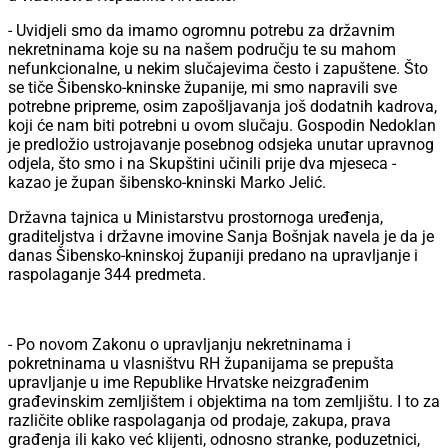
- Uvidjeli smo da imamo ogromnu potrebu za državnim
nekretninama koje su na našem području te su mahom
nefunkcionalne, u nekim slučajevima često i zapuštene. Što
se tiče Šibensko-kninske županije, mi smo napravili sve
potrebne pripreme, osim zapošljavanja još dodatnih kadrova,
koji će nam biti potrebni u ovom slučaju. Gospodin Nedoklan
je predložio ustrojavanje posebnog odsjeka unutar upravnog
odjela, što smo i na Skupštini učinili prije dva mjeseca -
kazao je župan šibensko-kninski Marko Jelić.
Državna tajnica u Ministarstvu prostornoga uređenja,
graditeljstva i državne imovine Sanja Bošnjak navela je da je
danas Šibensko-kninskoj županiji predano na upravljanje i
raspolaganje 344 predmeta.
- Po novom Zakonu o upravljanju nekretninama i
pokretninama u vlasništvu RH županijama se prepušta
upravljanje u ime Republike Hrvatske neizgrađenim
građevinskim zemljištem i objektima na tom zemljištu. I to za
različite oblike raspolaganja od prodaje, zakupa, prava
građenja ili kako već klijenti, odnosno stranke, poduzetnici,