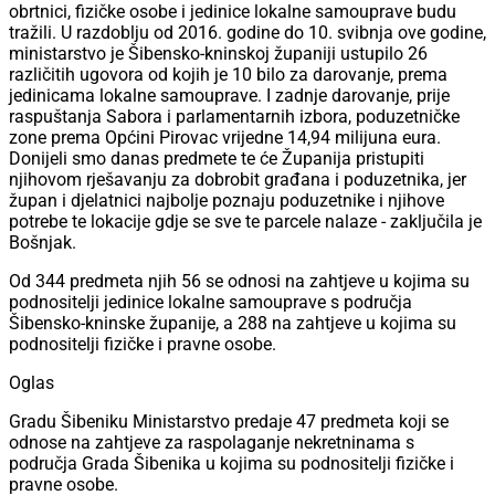
obrtnici, fizičke osobe i jedinice lokalne samouprave budu
tražili. U razdoblju od 2016. godine do 10. svibnja ove godine,
ministarstvo je Šibensko-kninskoj županiji ustupilo 26
različitih ugovora od kojih je 10 bilo za darovanje, prema
jedinicama lokalne samouprave. I zadnje darovanje, prije
raspuštanja Sabora i parlamentarnih izbora, poduzetničke
zone prema Općini Pirovac vrijedne 14,94 milijuna eura.
Donijeli smo danas predmete te će Županija pristupiti
njihovom rješavanju za dobrobit građana i poduzetnika, jer
župan i djelatnici najbolje poznaju poduzetnike i njihove
potrebe te lokacije gdje se sve te parcele nalaze - zaključila je
Bošnjak.
Od 344 predmeta njih 56 se odnosi na zahtjeve u kojima su
podnositelji jedinice lokalne samouprave s područja
Šibensko-kninske županije, a 288 na zahtjeve u kojima su
podnositelji fizičke i pravne osobe.
Oglas
Gradu Šibeniku Ministarstvo predaje 47 predmeta koji se
odnose na zahtjeve za raspolaganje nekretninama s
područja Grada Šibenika u kojima su podnositelji fizičke i
pravne osobe.