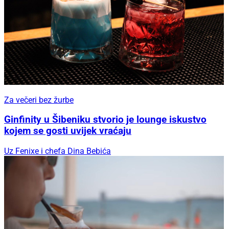
Za večeri bez žurbe
Ginfinity u Šibeniku stvorio je lounge iskustvo
kojem se gosti uvijek vraćaju
Uz Fenixe i chefa Dina Bebića