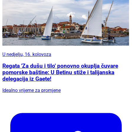
U nedjelju, 16. kolovoza
Regata 'Za dušu i tilo' ponovno okuplja čuvare
pomorske baštine: U Betinu stiže i talijanska
delegacija iz Gaete!
Idealno vrijeme za promjene