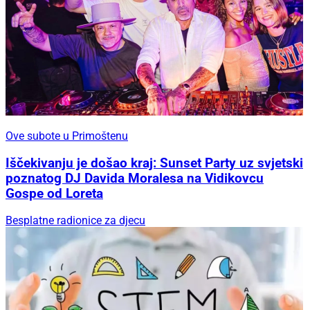
Ove subote u Primoštenu
Iščekivanju je došao kraj: Sunset Party uz svjetski
poznatog DJ Davida Moralesa na Vidikovcu
Gospe od Loreta
Besplatne radionice za djecu