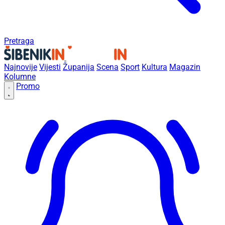
Pretraga
Najnovije
Vijesti
Županija
Scena
Sport
Kultura
Magazin
Kolumne
Promo