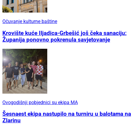
Očuvanje kulturne baštine
Krovište kuće Iljadica-Grbešić još čeka sanaciju:
Županija ponovno pokrenula savjetovanje
Ovogodišnji pobjednici su ekipa MA
Šesnaest ekipa nastupilo na turniru u balotama na
Zlarinu