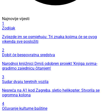
Najnovije vijesti
1
Zodijak
Zvijezde im se osmjehuju: Tri znaka kojima će se ovog
vikenda sve posložiti
2
Dobit će bespovratna sredstva
Narodnoj knjižnici Drniš odobren projekt 'Knjiga svima-
gradimo zajednicu čitanjem'
3
Sudar dvaju teretnih vozila
Nesreća na A1 kod Zagreba, sletio helikopter. Stvorila se
ogromna kolona
4
Očuvanje kulturne baštine