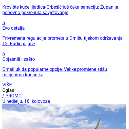
Krovište kuće Iljadica-Grbešić još čeka sanaciju: Županija
ponovno pokrenula savjetovanje
5
Evo detalja
Privremena regulacija prometa u Drnišu tijekom održavanja
13. Radio pijace
6
Objasnili i zašto
Gmail ukida popularne opcije: Velike promjene stižu
milijunima korisnika
VIŠE
Oglas
/ PROMO
U nedjelju, 16. kolovoza