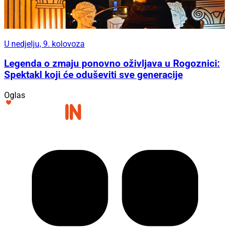
U nedjelju, 9. kolovoza
Legenda o zmaju ponovno oživljava u Rogoznici:
Spektakl koji će oduševiti sve generacije
Oglas