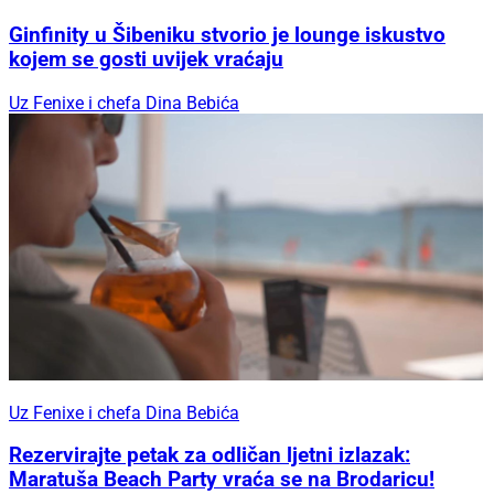
Ginfinity u Šibeniku stvorio je lounge iskustvo
kojem se gosti uvijek vraćaju
Uz Fenixe i chefa Dina Bebića
Uz Fenixe i chefa Dina Bebića
Rezervirajte petak za odličan ljetni izlazak:
Maratuša Beach Party vraća se na Brodaricu!