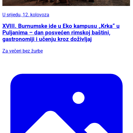
U srijedu, 12. kolovoza
XVIII. Burnumske ide u Eko kampusu „Krka“ u
Puljanima – dan posvećen rimskoj baštini,
gastronomiji i učenju kroz doživljaj
Za večeri bez žurbe