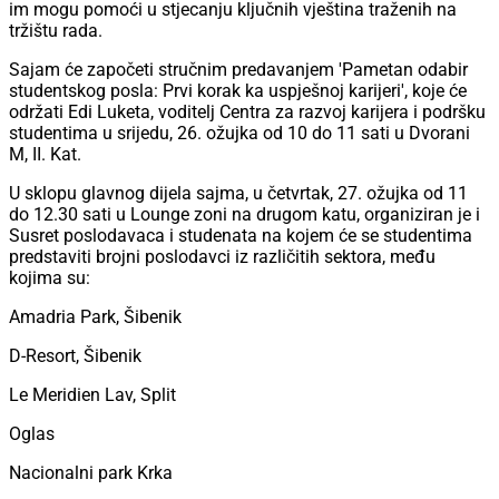
im mogu pomoći u stjecanju ključnih vještina traženih na
tržištu rada.
Sajam će započeti stručnim predavanjem 'Pametan odabir
studentskog posla: Prvi korak ka uspješnoj karijeri', koje će
održati Edi Luketa, voditelj Centra za razvoj karijera i podršku
studentima u srijedu, 26. ožujka od 10 do 11 sati u Dvorani
M, II. Kat.
U sklopu glavnog dijela sajma, u četvrtak, 27. ožujka od 11
do 12.30 sati u Lounge zoni na drugom katu, organiziran je i
Susret poslodavaca i studenata na kojem će se studentima
predstaviti brojni poslodavci iz različitih sektora, među
kojima su:
Amadria Park, Šibenik
D-Resort, Šibenik
Le Meridien Lav, Split
Oglas
Nacionalni park Krka