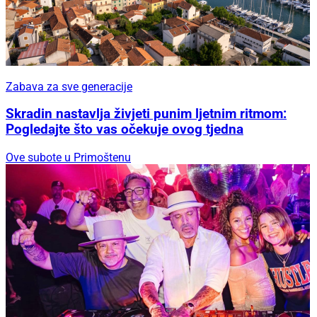
Zabava za sve generacije
Skradin nastavlja živjeti punim ljetnim ritmom:
Pogledajte što vas očekuje ovog tjedna
Ove subote u Primoštenu