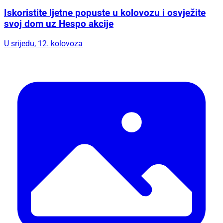
Iskoristite ljetne popuste u kolovozu i osvježite
svoj dom uz Hespo akcije
U srijedu, 12. kolovoza