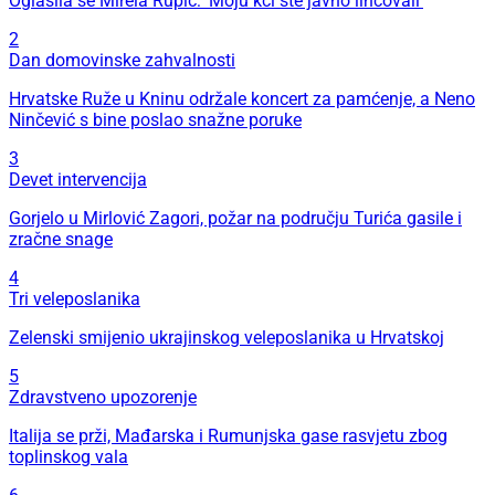
Oglasila se Mirela Rupić: 'Moju kći ste javno linčovali'
2
Dan domovinske zahvalnosti
Hrvatske Ruže u Kninu održale koncert za pamćenje, a Neno
Ninčević s bine poslao snažne poruke
3
Devet intervencija
Gorjelo u Mirlović Zagori, požar na području Turića gasile i
zračne snage
4
Tri veleposlanika
Zelenski smijenio ukrajinskog veleposlanika u Hrvatskoj
5
Zdravstveno upozorenje
Italija se prži, Mađarska i Rumunjska gase rasvjetu zbog
toplinskog vala