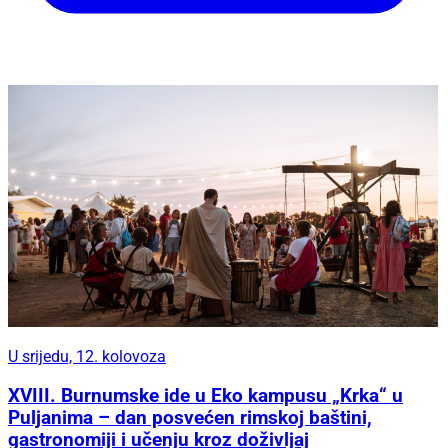
U srijedu, 12. kolovoza
XVIII. Burnumske ide u Eko kampusu „Krka“ u
Puljanima – dan posvećen rimskoj baštini,
gastronomiji i učenju kroz doživljaj