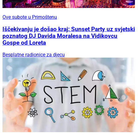
Ove subote u Primoštenu
Iščekivanju je došao kraj: Sunset Party uz svjetski
poznatog DJ Davida Moralesa na Vidikovcu
Gospe od Loreta
Besplatne radionice za djecu