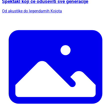
Spektakl koji će oduševiti sve generacije
Od akustike do legendarnih Kojota