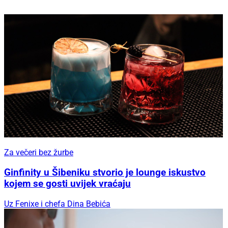
Za večeri bez žurbe
Ginfinity u Šibeniku stvorio je lounge iskustvo
kojem se gosti uvijek vraćaju
Uz Fenixe i chefa Dina Bebića