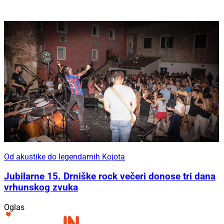
Od akustike do legendarnih Kojota
Jubilarne 15. Drniške rock večeri donose tri dana
vrhunskog zvuka
Oglas