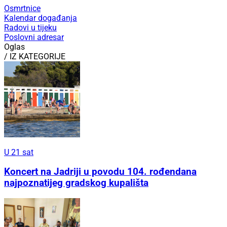
Osmrtnice
Kalendar događanja
Radovi u tijeku
Poslovni adresar
Oglas
/ IZ KATEGORIJE
U 21 sat
Koncert na Jadriji u povodu 104. rođendana
najpoznatijeg gradskog kupališta