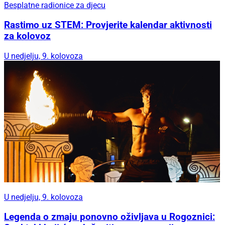
Besplatne radionice za djecu
Rastimo uz STEM: Provjerite kalendar aktivnosti
za kolovoz
U nedjelju, 9. kolovoza
U nedjelju, 9. kolovoza
Legenda o zmaju ponovno oživljava u Rogoznici: