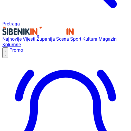
Pretraga
Najnovije
Vijesti
Županija
Scena
Sport
Kultura
Magazin
Kolumne
Promo