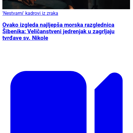
'Nestvarni' kadrovi iz zraka
Ovako izgleda najljepša morska razglednica
Šibenika: Veličanstveni jedrenjak u zagrljaju
tvrđave sv. Nikole