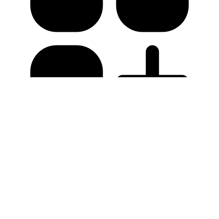
Osmrtnice
Kalendar događanja
Radovi u tijeku
Poslovni adresar
Vijesti
Najnovije
Šibenik
Hrvatska
EU
Svijet
Vremenska
prognoza
Crna kronika
Đir po gradu
Klimatske promjene
Županija
Vodice
Tribunj
Knin
Drniš
Skradin
Otok Murter