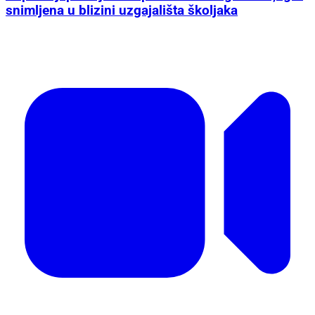
snimljena u blizini uzgajališta školjaka