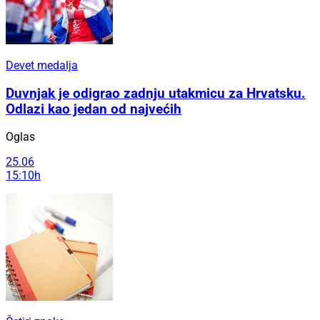
Devet medalja
Duvnjak je odigrao zadnju utakmicu za Hrvatsku.
Odlazi kao jedan od najvećih
Oglas
25.06
15:10h