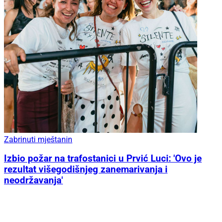
Zabrinuti mještanin
Izbio požar na trafostanici u Prvić Luci: 'Ovo je
rezultat višegodišnjeg zanemarivanja i
neodržavanja'