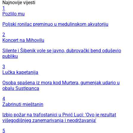
Najnovije vijesti
1
Pozlilo mu
Poljski ronilac preminuo u medulinskom akvatoriju
2
Koncert na Mihovilu
Silente i Šibenik vole se javno, dubrovački bend oduševio
publiku
3
Lučka kapetanija
Osoba spašena iz mora kod Murtera, gumenjak udario u
obalu Sustipanca
4
Zabrinuti mještanin
Izbio požar na trafostanici u Prvić Luci: 'Ovo je rezultat
višegodišnjeg zanemarivanja i neodržavanja'
5