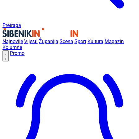
Pretraga
Najnovije
Vijesti
Županija
Scena
Sport
Kultura
Magazin
Kolumne
Promo