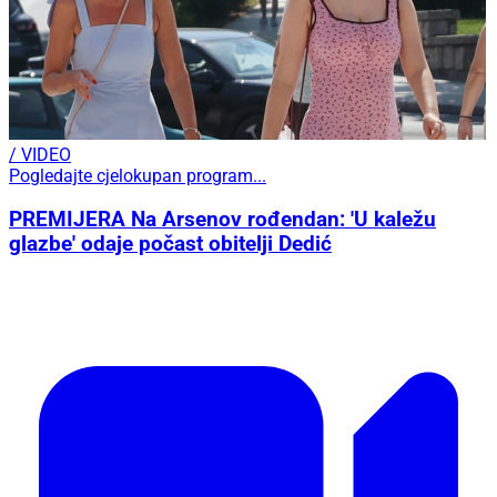
/ VIDEO
Pogledajte cjelokupan program...
PREMIJERA Na Arsenov rođendan: 'U kaležu
glazbe' odaje počast obitelji Dedić