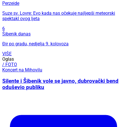
Perzeide
Suze sv. Lovre: Evo kada nas očekuje najljepši meteorski
spektakl ovog ljeta
6
Šibenik danas
Đir po gradu, nedjelja 9. kolovoza
VIŠE
Oglas
/ FOTO
Koncert na Mihovilu
Silente i Šibenik vole se javno, dubrovački bend
oduševio publiku