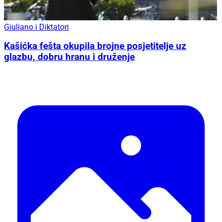
Giuliano i Diktatori
Kašićka fešta okupila brojne posjetitelje uz
glazbu, dobru hranu i druženje