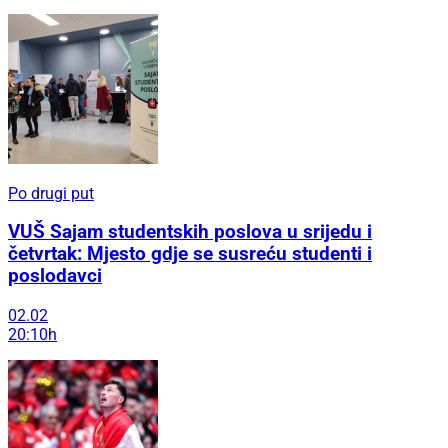
Po drugi put
VUŠ Sajam studentskih poslova u srijedu i
četvrtak: Mjesto gdje se susreću studenti i
poslodavci
02.02
20:10h