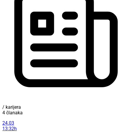
/ karijera
4 članaka
24.03
13:32h