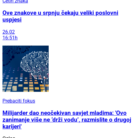
Četiri znaka
Ove znakove u srpnju čekaju veliki poslovni
uspjesi
26.02
16:51h
Prebaciti fokus
Milijarder dao neočekivan savjet mladima: 'Ovo
zanimanje više ne ‘drži vodu’, razmislite o drugoj
karijeri'