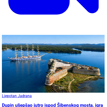
Ljepotan Jadrana
Dupin uljepšao jutro ispod Šibenskog mosta, igra