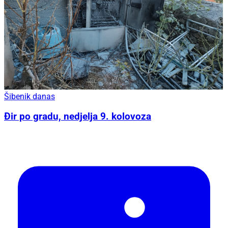
Šibenik danas
Đir po gradu, nedjelja 9. kolovoza