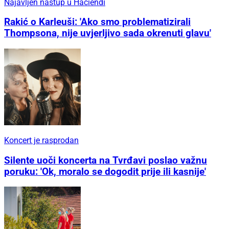
Najavljen nastup u Haciendi
Rakić o Karleuši: 'Ako smo problematizirali
Thompsona, nije uvjerljivo sada okrenuti glavu'
Koncert je rasprodan
Silente uoči koncerta na Tvrđavi poslao važnu
poruku: 'Ok, moralo se dogodit prije ili kasnije'