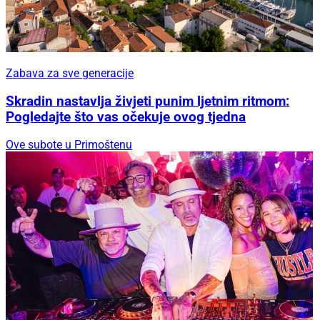
Zabava za sve generacije
Skradin nastavlja živjeti punim ljetnim ritmom:
Pogledajte što vas očekuje ovog tjedna
Ove subote u Primoštenu