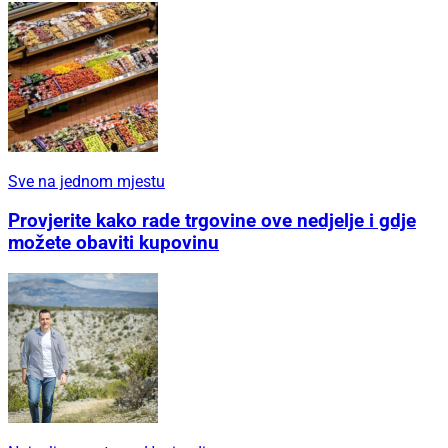
Sve na jednom mjestu
Provjerite kako rade trgovine ove nedjelje i gdje
možete obaviti kupovinu