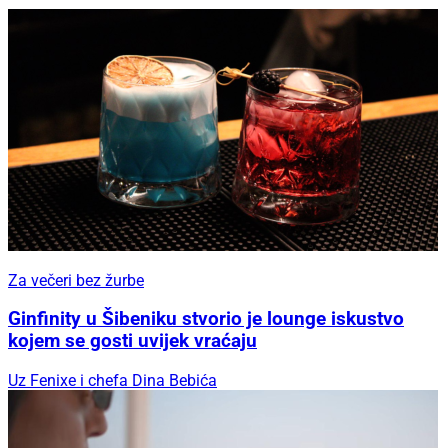
Za večeri bez žurbe
Ginfinity u Šibeniku stvorio je lounge iskustvo
kojem se gosti uvijek vraćaju
Uz Fenixe i chefa Dina Bebića