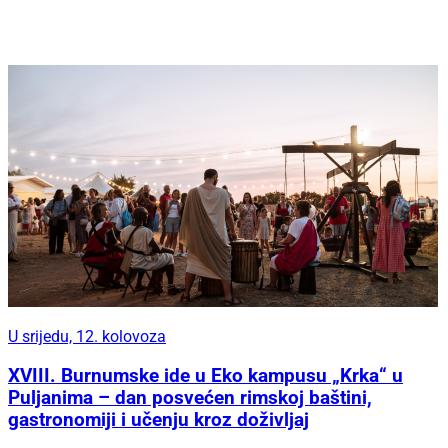
U srijedu, 12. kolovoza
XVIII. Burnumske ide u Eko kampusu „Krka“ u
Puljanima – dan posvećen rimskoj baštini,
gastronomiji i učenju kroz doživljaj