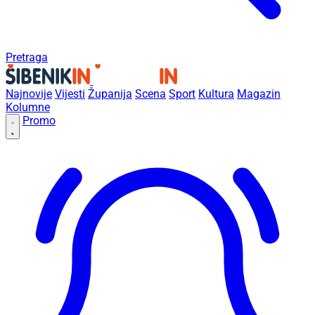
Pretraga
Najnovije
Vijesti
Županija
Scena
Sport
Kultura
Magazin
Kolumne
Promo