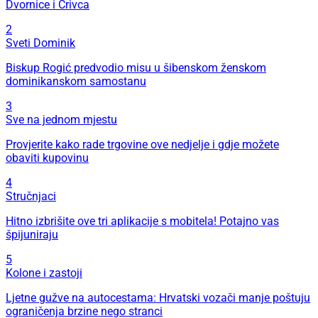
Dvornice i Crivca
2
Sveti Dominik
Biskup Rogić predvodio misu u šibenskom ženskom
dominikanskom samostanu
3
Sve na jednom mjestu
Provjerite kako rade trgovine ove nedjelje i gdje možete
obaviti kupovinu
4
Stručnjaci
Hitno izbrišite ove tri aplikacije s mobitela! Potajno vas
špijuniraju
5
Kolone i zastoji
Ljetne gužve na autocestama: Hrvatski vozači manje poštuju
ograničenja brzine nego stranci