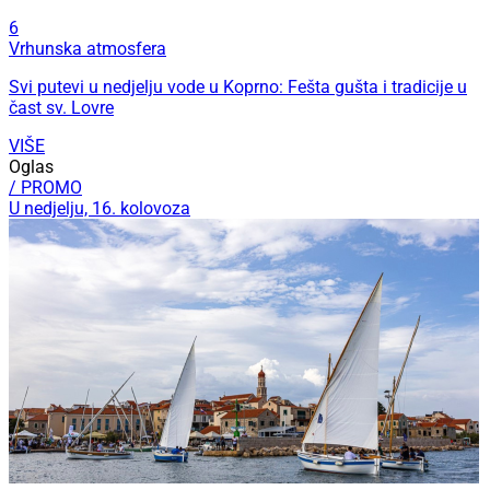
6
Vrhunska atmosfera
Svi putevi u nedjelju vode u Koprno: Fešta gušta i tradicije u
čast sv. Lovre
VIŠE
Oglas
/ PROMO
U nedjelju, 16. kolovoza