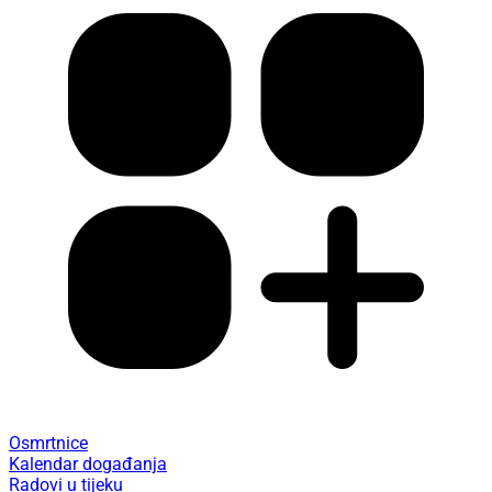
Osmrtnice
Kalendar događanja
Radovi u tijeku