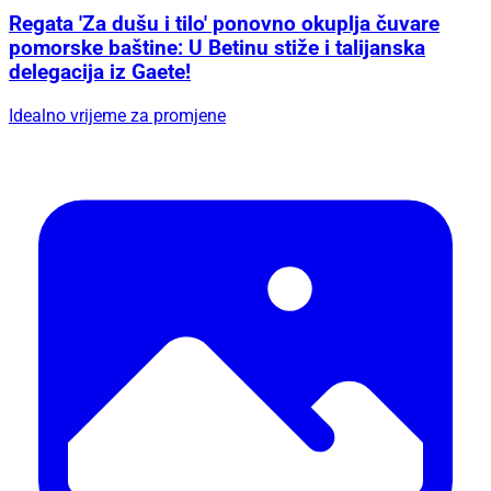
Regata 'Za dušu i tilo' ponovno okuplja čuvare
pomorske baštine: U Betinu stiže i talijanska
delegacija iz Gaete!
Idealno vrijeme za promjene