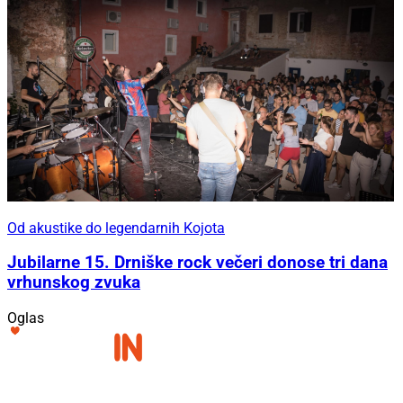
Od akustike do legendarnih Kojota
Jubilarne 15. Drniške rock večeri donose tri dana
vrhunskog zvuka
Oglas