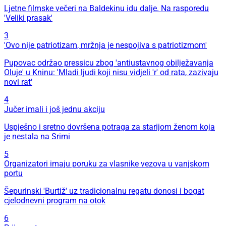
Ljetne filmske večeri na Baldekinu idu dalje. Na rasporedu
'Veliki prasak'
3
'Ovo nije patriotizam, mržnja je nespojiva s patriotizmom'
Pupovac održao pressicu zbog 'antiustavnog obilježavanja
Oluje' u Kninu: 'Mladi ljudi koji nisu vidjeli 'r' od rata, zazivaju
novi rat'
4
Jučer imali i još jednu akciju
Uspješno i sretno dovršena potraga za starijom ženom koja
je nestala na Srimi
5
Organizatori imaju poruku za vlasnike vezova u vanjskom
portu
Šepurinski 'Burtiž' uz tradicionalnu regatu donosi i bogat
cjelodnevni program na otok
6