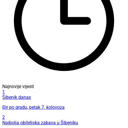
Najnovije vijesti
1
Šibenik danas
Đir po gradu, petak 7. kolovoza
2
Najbolja obiteljska zabava u Šibeniku