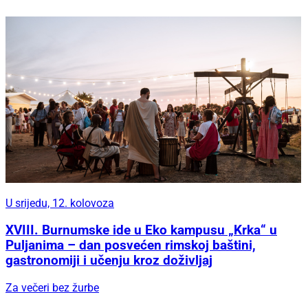
U srijedu, 12. kolovoza
XVIII. Burnumske ide u Eko kampusu „Krka“ u
Puljanima – dan posvećen rimskoj baštini,
gastronomiji i učenju kroz doživljaj
Za večeri bez žurbe