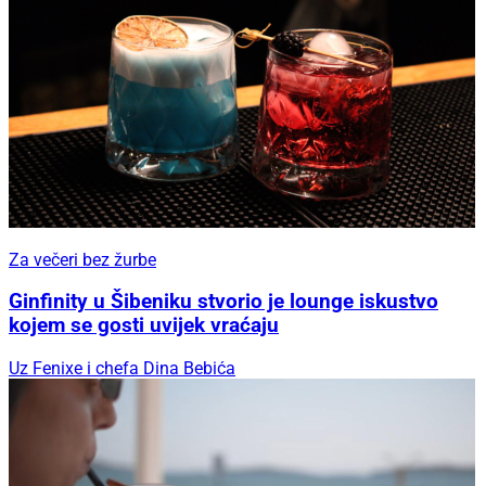
Za večeri bez žurbe
Ginfinity u Šibeniku stvorio je lounge iskustvo
kojem se gosti uvijek vraćaju
Uz Fenixe i chefa Dina Bebića