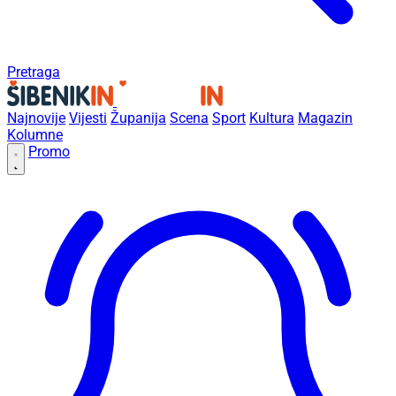
Pretraga
Najnovije
Vijesti
Županija
Scena
Sport
Kultura
Magazin
Kolumne
Promo