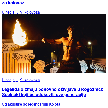
za kolovoz
U nedjelju, 9. kolovoza
U nedjelju, 9. kolovoza
Legenda o zmaju ponovno oživljava u Rogoznici:
Spektakl koji će oduševiti sve generacije
Od akustike do legendarnih Kojota