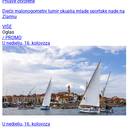
Prijave otvorene
Dječji malonogometni turnir okuplja mlade sportske nade na
Zlarinu
VIŠE
Oglas
/ PROMO
U nedjelju, 16. kolovoza
U nedjelju, 16. kolovoza