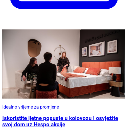
Idealno vrijeme za promjene
Iskoristite ljetne popuste u kolovozu i osvježite
svoj dom uz Hespo akcije