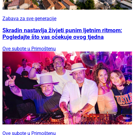
Zabava za sve generacije
Skradin nastavlja živjeti punim ljetnim ritmom:
Pogledajte što vas očekuje ovog tjedna
Ove subote u Primoštenu
Ove subote u Primoštenu