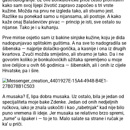
kako sam svoj lijepi životić zapravo započeo s tri vrste
kužine. Možda na prvu ne izgleda tako, ali stvarno jest.
Razlike su ponekad samo u nijansama, ali postoje. A kako
kaže onaj Balaševićev pivac — princip je isti, sve ostalo su
nijanse. Tako je i u kuhanju.
Prve mirise osjetio sam iz bakine sinjske kužine, koju je dida
nadopunjavao splitskim guštima. A na sve to nadogradila se
šibenska — najprije dolačko-gorička, a kasnije i ona iz drugih
kvartova. Zvuči možda smiješno, ali stvarno je tako. Da i ne
govorim koliko je bonkulovićkih užitaka spremljeno u moje
sive ćelijice u ovih 66 godinica — šibenskih, ali i onih iz cijele
Hrvatske, pa i šire.
A musaka? E, lipa dobra musaka. Uz ostalo, bila je jedan od
specijaliteta moje bake Zdenke. Jedan od onih nedjeljnih
ručkova, iako je znala uskočiti i kao „rabetnjak“ kad nije bilo
puno vremena ili ideje. Jer musaka se relativno brzo spremi,
„turne“ u špaker i — to je to. Malo salate sa strane i ručak je
ka’ u priči.