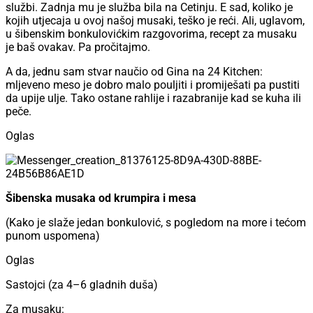
službi. Zadnja mu je služba bila na Cetinju. E sad, koliko je
kojih utjecaja u ovoj našoj musaki, teško je reći. Ali, uglavom,
u šibenskim bonkulovićkim razgovorima, recept za musaku
je baš ovakav. Pa pročitajmo.
A da, jednu sam stvar naučio od Gina na 24 Kitchen:
mljeveno meso je dobro malo pouljiti i promiješati pa pustiti
da upije ulje. Tako ostane rahlije i razabranije kad se kuha ili
peče.
Oglas
Šibenska musaka od krumpira i mesa
(Kako je slaže jedan bonkulović, s pogledom na more i tećom
punom uspomena)
Oglas
Sastojci (za 4–6 gladnih duša)
Za musaku: