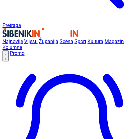
Pretraga
Najnovije
Vijesti
Županija
Scena
Sport
Kultura
Magazin
Kolumne
Promo