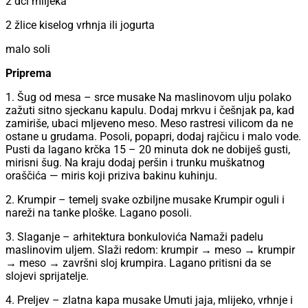
2 dcl mlijeka
2 žlice kiselog vrhnja ili jogurta
malo soli
Priprema
1. Šug od mesa – srce musake Na maslinovom ulju polako
zažuti sitno sjeckanu kapulu. Dodaj mrkvu i češnjak pa, kad
zamiriše, ubaci mljeveno meso. Meso rastresi vilicom da ne
ostane u grudama. Posoli, popapri, dodaj rajčicu i malo vode.
Pusti da lagano krčka 15 – 20 minuta dok ne dobiješ gusti,
mirisni šug. Na kraju dodaj peršin i trunku muškatnog
oraščića — miris koji priziva bakinu kuhinju.
2. Krumpir – temelj svake ozbiljne musake Krumpir oguli i
nareži na tanke ploške. Lagano posoli.
3. Slaganje – arhitektura bonkulovića Namaži padelu
maslinovim uljem. Slaži redom: krumpir → meso → krumpir
→ meso → završni sloj krumpira. Lagano pritisni da se
slojevi sprijatelje.
4. Preljev – zlatna kapa musake Umuti jaja, mlijeko, vrhnje i