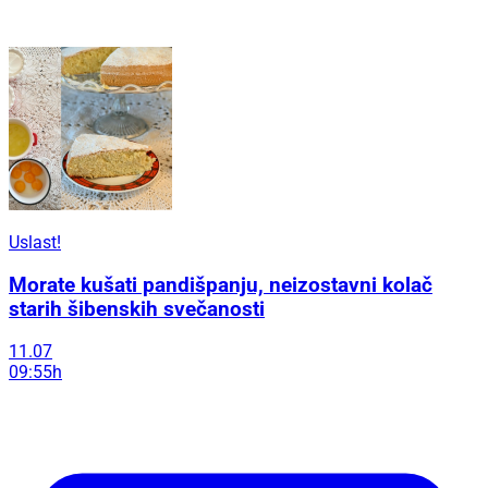
Uslast!
Morate kušati pandišpanju, neizostavni kolač
starih šibenskih svečanosti
11.07
09:55h