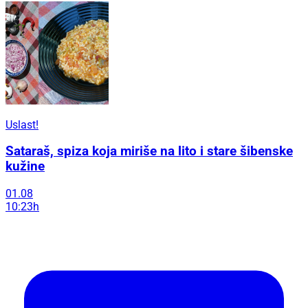
Uslast!
Sataraš, spiza koja miriše na lito i stare šibenske
kužine
01.08
10:23h