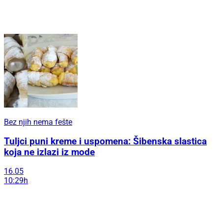
Bez njih nema fešte
Tuljci puni kreme i uspomena: Šibenska slastica
koja ne izlazi iz mode
16.05
10:29h