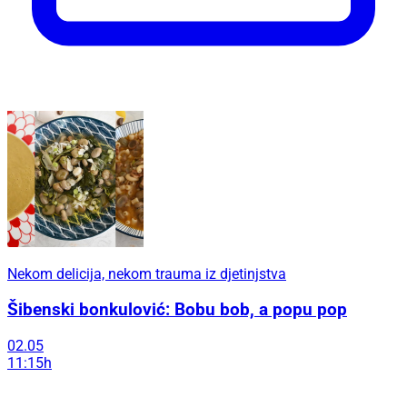
Nekom delicija, nekom trauma iz djetinjstva
Šibenski bonkulović: Bobu bob, a popu pop
02.05
11:15h