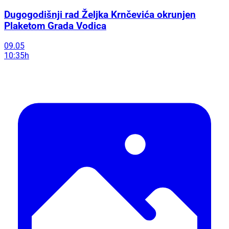
Dugogodišnji rad Željka Krnčevića okrunjen
Plaketom Grada Vodica
09.05
10:35h