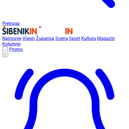
Pretraga
Najnovije
Vijesti
Županija
Scena
Sport
Kultura
Magazin
Kolumne
Promo