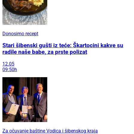
Donosimo recept
Stari šibenski gušti iz teće: Škartocini kakve su
radile naše babe, za prste polizat
12.05
09:50h
Za očuvanje baštine Vodica i šibenskog kraja