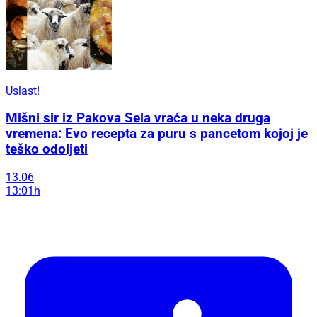
Uslast!
Mišni sir iz Pakova Sela vraća u neka druga
vremena: Evo recepta za puru s pancetom kojoj je
teško odoljeti
13.06
13:01h