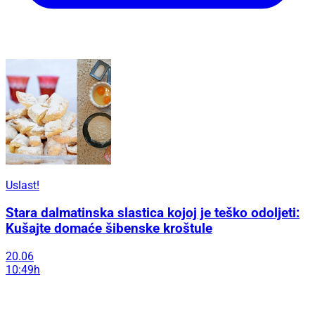
Uslast!
Stara dalmatinska slastica kojoj je teško odoljeti:
Kušajte domaće šibenske kroštule
20.06
10:49h