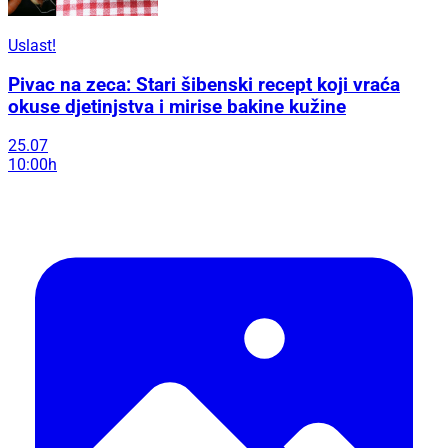
Uslast!
Pivac na zeca: Stari šibenski recept koji vraća
okuse djetinjstva i mirise bakine kužine
25.07
10:00h