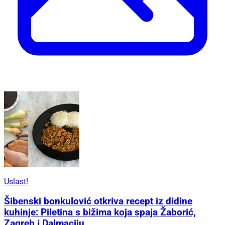
Uslast!
Šibenski bonkulović otkriva recept iz didine
kuhinje: Piletina s bižima koja spaja Žaborić,
Zagreb i Dalmaciju