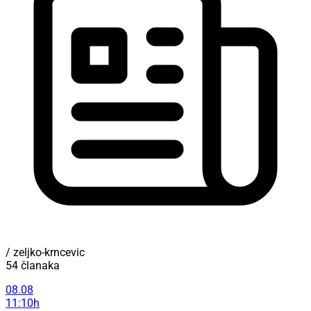
/ zeljko-krncevic
54 članaka
08.08
11:10h