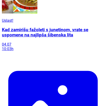
Uslast!
Kad zamirišu fažoleti s junetinom, vrate se
uspomene na najlipša šibenska lita
04.07
10:03h