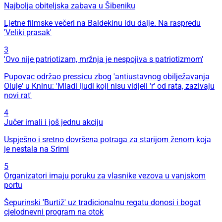
Najbolja obiteljska zabava u Šibeniku
Ljetne filmske večeri na Baldekinu idu dalje. Na raspredu
'Veliki prasak'
3
'Ovo nije patriotizam, mržnja je nespojiva s patriotizmom'
Pupovac održao pressicu zbog 'antiustavnog obilježavanja
Oluje' u Kninu: 'Mladi ljudi koji nisu vidjeli 'r' od rata, zazivaju
novi rat'
4
Jučer imali i još jednu akciju
Uspješno i sretno dovršena potraga za starijom ženom koja
je nestala na Srimi
5
Organizatori imaju poruku za vlasnike vezova u vanjskom
portu
Šepurinski 'Burtiž' uz tradicionalnu regatu donosi i bogat
cjelodnevni program na otok