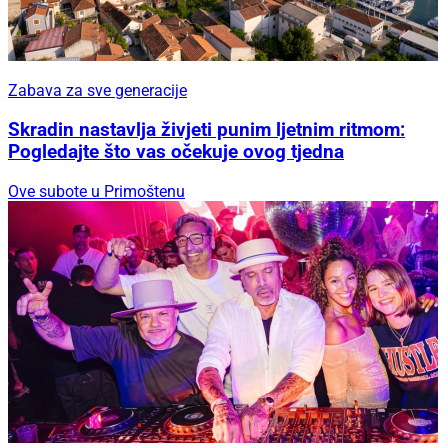
Zabava za sve generacije
Skradin nastavlja živjeti punim ljetnim ritmom:
Pogledajte što vas očekuje ovog tjedna
Ove subote u Primoštenu