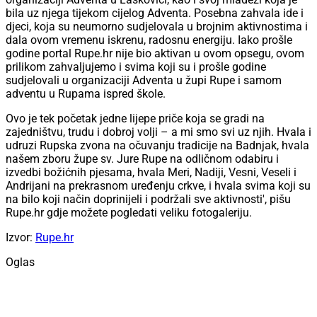
bila uz njega tijekom cijelog Adventa. Posebna zahvala ide i
djeci, koja su neumorno sudjelovala u brojnim aktivnostima i
dala ovom vremenu iskrenu, radosnu energiju. Iako prošle
godine portal Rupe.hr nije bio aktivan u ovom opsegu, ovom
prilikom zahvaljujemo i svima koji su i prošle godine
sudjelovali u organizaciji Adventa u župi Rupe i samom
adventu u Rupama ispred škole.
Ovo je tek početak jedne lijepe priče koja se gradi na
zajedništvu, trudu i dobroj volji – a mi smo svi uz njih. Hvala i
udruzi Rupska zvona na očuvanju tradicije na Badnjak, hvala
našem zboru župe sv. Jure Rupe na odličnom odabiru i
izvedbi božićnih pjesama, hvala Meri, Nadiji, Vesni, Veseli i
Andrijani na prekrasnom uređenju crkve, i hvala svima koji su
na bilo koji način doprinijeli i podržali sve aktivnosti', pišu
Rupe.hr gdje možete pogledati veliku fotogaleriju.
Izvor:
Rupe.hr
Oglas