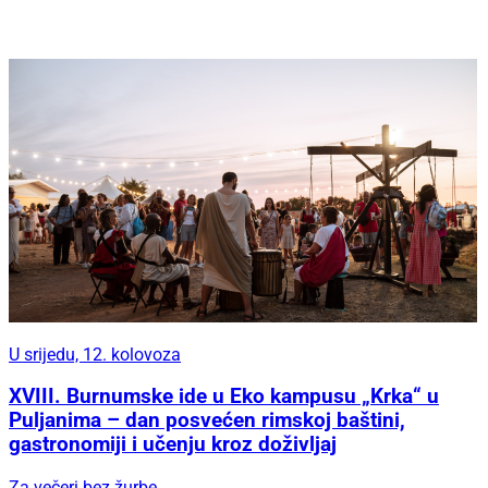
U srijedu, 12. kolovoza
XVIII. Burnumske ide u Eko kampusu „Krka“ u
Puljanima – dan posvećen rimskoj baštini,
gastronomiji i učenju kroz doživljaj
Za večeri bez žurbe