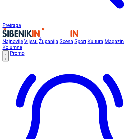
Pretraga
Najnovije
Vijesti
Županija
Scena
Sport
Kultura
Magazin
Kolumne
Promo