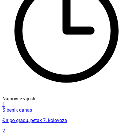
Najnovije vijesti
1
Šibenik danas
Đir po gradu, petak 7. kolovoza
2