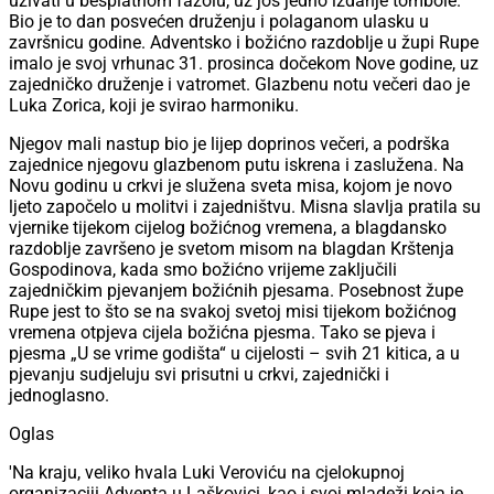
uživati u besplatnom fažolu, uz još jedno izdanje tombole.
Bio je to dan posvećen druženju i polaganom ulasku u
završnicu godine. Adventsko i božićno razdoblje u župi Rupe
imalo je svoj vrhunac 31. prosinca dočekom Nove godine, uz
zajedničko druženje i vatromet. Glazbenu notu večeri dao je
Luka Zorica, koji je svirao harmoniku.
Njegov mali nastup bio je lijep doprinos večeri, a podrška
zajednice njegovu glazbenom putu iskrena i zaslužena. Na
Novu godinu u crkvi je služena sveta misa, kojom je novo
ljeto započelo u molitvi i zajedništvu. Misna slavlja pratila su
vjernike tijekom cijelog božićnog vremena, a blagdansko
razdoblje završeno je svetom misom na blagdan Krštenja
Gospodinova, kada smo božićno vrijeme zaključili
zajedničkim pjevanjem božićnih pjesama. Posebnost župe
Rupe jest to što se na svakoj svetoj misi tijekom božićnog
vremena otpjeva cijela božićna pjesma. Tako se pjeva i
pjesma „U se vrime godišta“ u cijelosti – svih 21 kitica, a u
pjevanju sudjeluju svi prisutni u crkvi, zajednički i
jednoglasno.
Oglas
'Na kraju, veliko hvala Luki Veroviću na cjelokupnoj
organizaciji Adventa u Laškovici, kao i svoj mladeži koja je