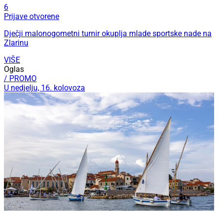
6
Prijave otvorene
Dječji malonogometni turnir okuplja mlade sportske nade na
Zlarinu
VIŠE
Oglas
/ PROMO
U nedjelju, 16. kolovoza