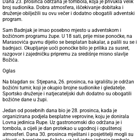
Dana 23. prosinca održana je tombola, koja je privukla velik
broj sudionika. Dobra atmosfera, iščekivanje dobitaka i
druženje obilježili su ovu večer i dodatno obogatili adventski
program.
Sam Badnjak je imao posebno mjesto u adventskom i
božićnom programu župe. U 18 sati, prije mise ponoćke, na
Marasovića guvnu dijelio se besplatan bakalar, a palili su se i
badnjaci. Okupljanje uoči ponoćke bilo je prilika za susret,
razgovor i zajedničku pripremu za središnje misno slavlje
Božića.
Oglas
Na blagdan sv. Stjepana, 26. prosinca, na igralištu je održan
božićni turnir, koji je okupio brojne sudionike i gledatelje.
Sportsko druženje i natjecateljski duh dodatno su obogatili
božićne dane u župi.
Jedan od posebnih dana bio je 28. prosinca, kada je
organizirana podjela besplatne veprovine, koju je donirala
Lovna jedinica Rupe. Uz gastronomski dio održana je i
tombola, a cijeli je dan protekao u ugodnoj i opuštenoj
atmosferi. Dana 30. prosinca mještani i posjetitelji mogli su