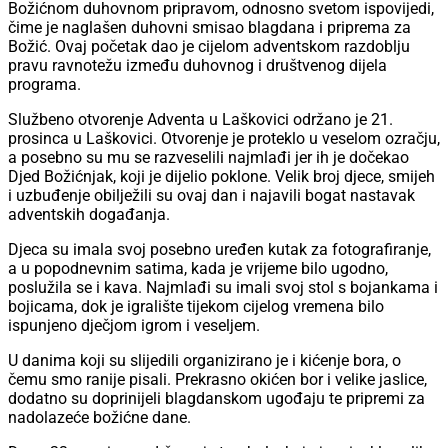
Božićnom duhovnom pripravom, odnosno svetom ispovijedi,
čime je naglašen duhovni smisao blagdana i priprema za
Božić. Ovaj početak dao je cijelom adventskom razdoblju
pravu ravnotežu između duhovnog i društvenog dijela
programa.
Službeno otvorenje Adventa u Laškovici održano je 21.
prosinca u Laškovici. Otvorenje je proteklo u veselom ozračju,
a posebno su mu se razveselili najmlađi jer ih je dočekao
Djed Božićnjak, koji je dijelio poklone. Velik broj djece, smijeh
i uzbuđenje obilježili su ovaj dan i najavili bogat nastavak
adventskih događanja.
Djeca su imala svoj posebno uređen kutak za fotografiranje,
a u popodnevnim satima, kada je vrijeme bilo ugodno,
poslužila se i kava. Najmlađi su imali svoj stol s bojankama i
bojicama, dok je igralište tijekom cijelog vremena bilo
ispunjeno dječjom igrom i veseljem.
U danima koji su slijedili organizirano je i kićenje bora, o
čemu smo ranije pisali. Prekrasno okićen bor i velike jaslice,
dodatno su doprinijeli blagdanskom ugođaju te pripremi za
nadolazeće božićne dane.