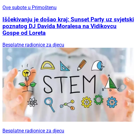
Ove subote u Primoštenu
Iščekivanju je došao kraj: Sunset Party uz svjetski
poznatog DJ Davida Moralesa na Vidikovcu
Gospe od Loreta
Besplatne radionice za djecu
Besplatne radionice za djecu