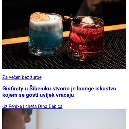
Za večeri bez žurbe
Ginfinity u Šibeniku stvorio je lounge iskustvo
kojem se gosti uvijek vraćaju
Uz Fenixe i chefa Dina Bebića