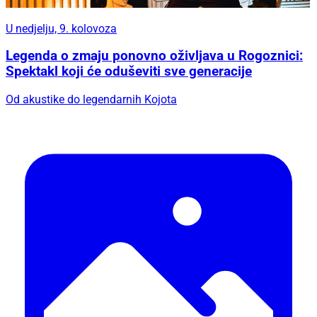
U nedjelju, 9. kolovoza
Legenda o zmaju ponovno oživljava u Rogoznici:
Spektakl koji će oduševiti sve generacije
Od akustike do legendarnih Kojota