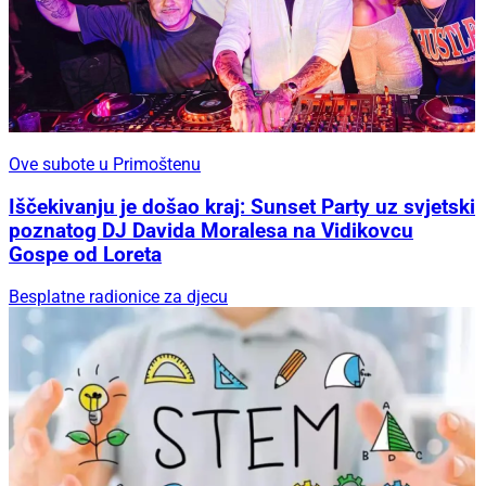
Ove subote u Primoštenu
Iščekivanju je došao kraj: Sunset Party uz svjetski
poznatog DJ Davida Moralesa na Vidikovcu
Gospe od Loreta
Besplatne radionice za djecu