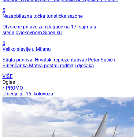
5
Nezaobilazna točka turističke sezone
Otvorene prijave za izlagače na 17. sajmu u
srednjovjekovnom Šibeniku
6
Veliko slavlje u Milanu
Stigla prinova: Hrvatski reprezentativac Petar Sučić i
Šibenčanka Matea postali roditelji dječaka
VIŠE
Oglas
/ PROMO
U nedjelju, 16. kolovoza