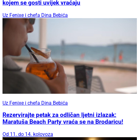
kojem se gosti uvijek vraćaju
Uz Fenixe i chefa Dina Bebića
Uz Fenixe i chefa Dina Bebića
Rezervirajte petak za odličan ljetni izlazak:
Maratuša Beach Party vraća se na Brodaricu!
Od 11. do 14. kolovoza