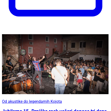
Od akustike do legendarnih Kojota