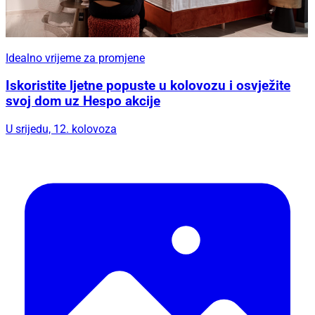
Idealno vrijeme za promjene
Iskoristite ljetne popuste u kolovozu i osvježite
svoj dom uz Hespo akcije
U srijedu, 12. kolovoza