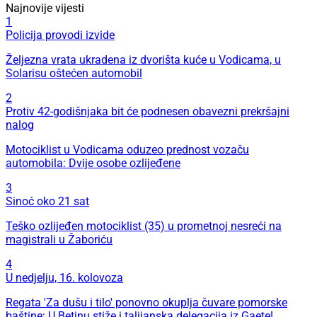
Najnovije vijesti
1
Policija provodi izvide
Željezna vrata ukradena iz dvorišta kuće u Vodicama, u
Solarisu oštećen automobil
2
Protiv 42-godišnjaka bit će podnesen obavezni prekršajni
nalog
Motociklist u Vodicama oduzeo prednost vozaču
automobila: Dvije osobe ozlijeđene
3
Sinoć oko 21 sat
Teško ozlijeđen motociklist (35) u prometnoj nesreći na
magistrali u Žaboriću
4
U nedjelju, 16. kolovoza
Regata 'Za dušu i tilo' ponovno okuplja čuvare pomorske
baštine: U Betinu stiže i talijanska delegacija iz Gaete!