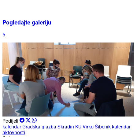
Pogledajte galeriju
5
Podijeli
kalendar
Gradska glazba Skradin
KU Virko Šibenik
kalendar
aktovnosti