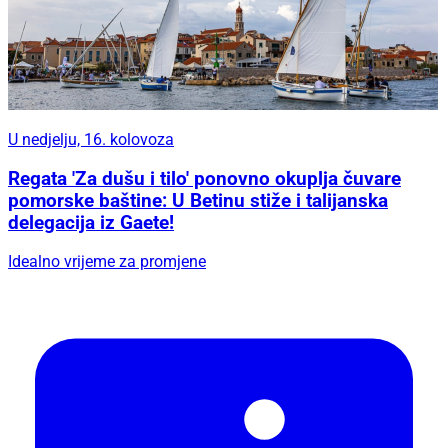
U nedjelju, 16. kolovoza
Regata 'Za dušu i tilo' ponovno okuplja čuvare
pomorske baštine: U Betinu stiže i talijanska
delegacija iz Gaete!
Idealno vrijeme za promjene