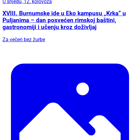
U srijedu, 12. kolovoza
XVIII. Burnumske ide u Eko kampusu „Krka“ u
Puljanima – dan posvećen rimskoj baštini,
gastronomiji i učenju kroz doživljaj
Za večeri bez žurbe