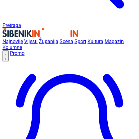
Pretraga
Najnovije
Vijesti
Županija
Scena
Sport
Kultura
Magazin
Kolumne
Promo