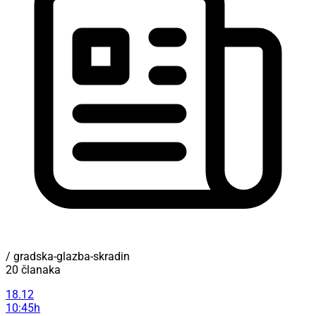
/ gradska-glazba-skradin
20 članaka
18.12
10:45h