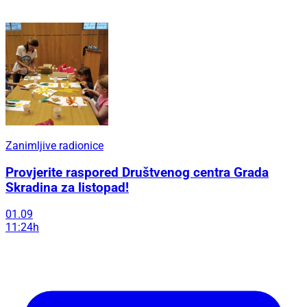
Zanimljive radionice
Provjerite raspored Društvenog centra Grada
Skradina za listopad!
01.09
11:24h