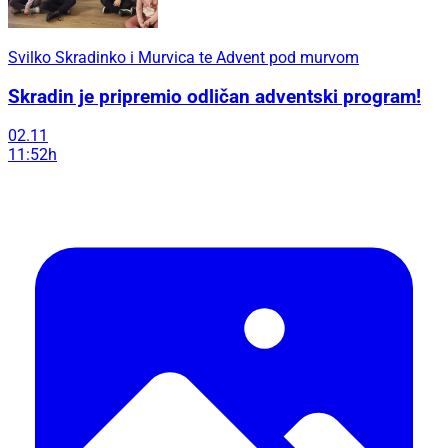
Svilko Skradinko i Murvica te Advent pod murvom
Skradin je pripremio odličan adventski program!
02.11
11:52h