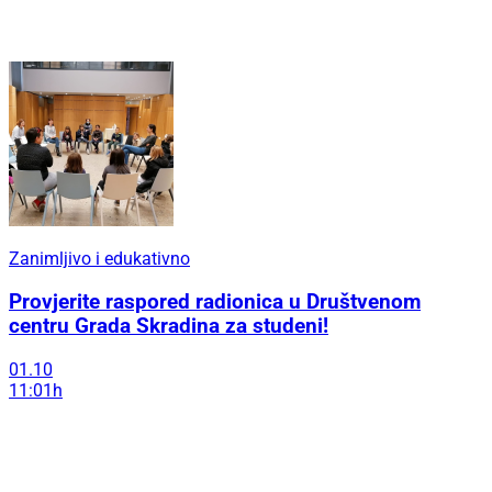
Zanimljivo i edukativno
Provjerite raspored radionica u Društvenom
centru Grada Skradina za studeni!
01.10
11:01h