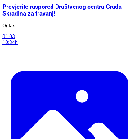
Provjerite raspored Društvenog centra Grada
Skradina za travanj!
Oglas
01.03
10:34h