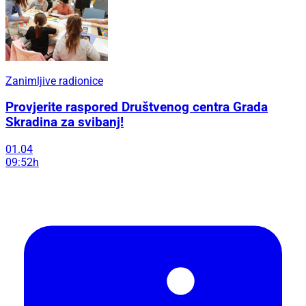
Zanimljive radionice
Provjerite raspored Društvenog centra Grada
Skradina za svibanj!
01.04
09:52h