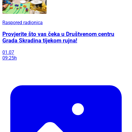
Raspored radionica
Provjerite što vas čeka u Društvenom centru
Grada Skradina tijekom rujna!
01.07
09:25h