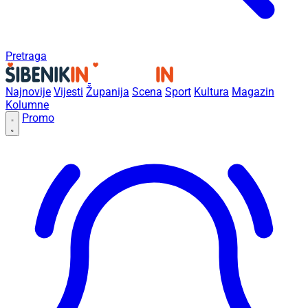
Pretraga
Najnovije
Vijesti
Županija
Scena
Sport
Kultura
Magazin
Kolumne
Promo