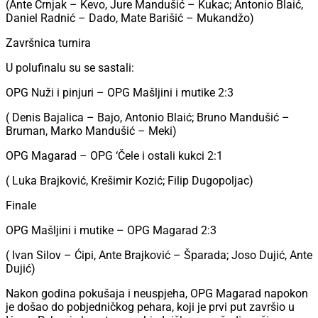
(Ante Crnjak – Kevo, Jure Mandušić – Kukac; Antonio Blaić,
Daniel Radnić – Dado, Mate Barišić – Mukandžo)
Završnica turnira
U polufinalu su se sastali:
OPG Nuži i pinjuri – OPG Mašljini i mutike 2:3
( Denis Bajalica – Bajo, Antonio Blaić; Bruno Mandušić –
Bruman, Marko Mandušić – Meki)
OPG Magarad – OPG ‘Čele i ostali kukci 2:1
( Luka Brajković, Krešimir Kozić; Filip Dugopoljac)
Finale
OPG Mašljini i mutike – OPG Magarad 2:3
( Ivan Silov – Ćipi, Ante Brajković – Šparada; Joso Dujić, Ante
Dujić)
Nakon godina pokušaja i neuspjeha, OPG Magarad napokon
je došao do pobjedničkog pehara, koji je prvi put završio u