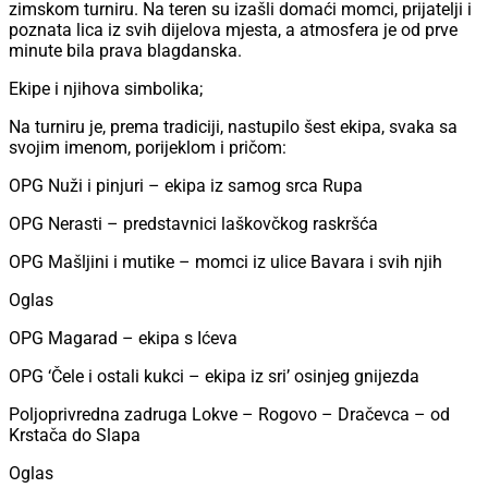
zimskom turniru. Na teren su izašli domaći momci, prijatelji i
poznata lica iz svih dijelova mjesta, a atmosfera je od prve
minute bila prava blagdanska.
Ekipe i njihova simbolika;
Na turniru je, prema tradiciji, nastupilo šest ekipa, svaka sa
svojim imenom, porijeklom i pričom:
OPG Nuži i pinjuri – ekipa iz samog srca Rupa
OPG Nerasti – predstavnici laškovčkog raskršća
OPG Mašljini i mutike – momci iz ulice Bavara i svih njih
Oglas
OPG Magarad – ekipa s Ićeva
OPG ‘Čele i ostali kukci – ekipa iz sri’ osinjeg gnijezda
Poljoprivredna zadruga Lokve – Rogovo – Dračevca – od
Krstača do Slapa
Oglas