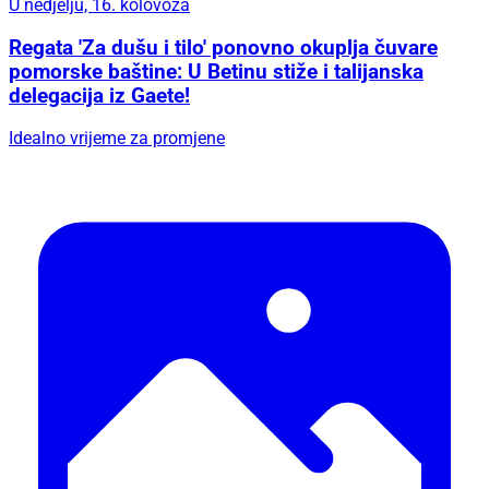
U nedjelju, 16. kolovoza
Regata 'Za dušu i tilo' ponovno okuplja čuvare
pomorske baštine: U Betinu stiže i talijanska
delegacija iz Gaete!
Idealno vrijeme za promjene