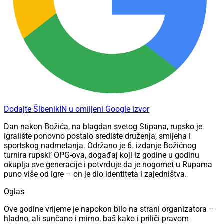
Dodajte ŠibenikIN u omiljeni Google izvor
Dan nakon Božića, na blagdan svetog Stipana, rupsko je
igralište ponovno postalo središte druženja, smijeha i
sportskog nadmetanja. Održano je 6. izdanje Božićnog
turnira rupski’ OPG-ova, događaj koji iz godine u godinu
okuplja sve generacije i potvrđuje da je nogomet u Rupama
puno više od igre – on je dio identiteta i zajedništva.
Oglas
Ove godine vrijeme je napokon bilo na strani organizatora –
hladno, ali sunčano i mirno, baš kako i priliči pravom