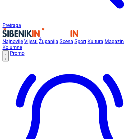
Pretraga
Najnovije
Vijesti
Županija
Scena
Sport
Kultura
Magazin
Kolumne
Promo