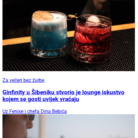
Za večeri bez žurbe
Ginfinity u Šibeniku stvorio je lounge iskustvo
kojem se gosti uvijek vraćaju
Uz Fenixe i chefa Dina Bebića