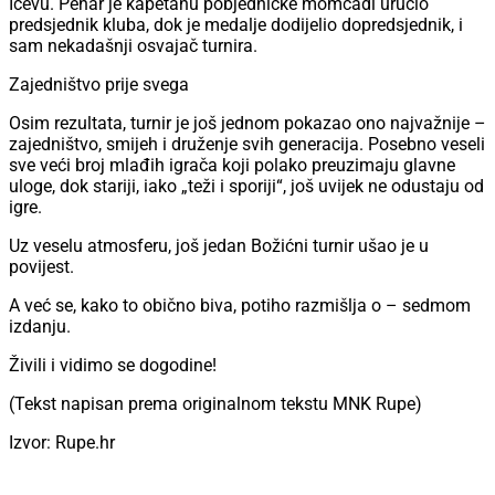
Ićevu. Pehar je kapetanu pobjedničke momčadi uručio
predsjednik kluba, dok je medalje dodijelio dopredsjednik, i
sam nekadašnji osvajač turnira.
Zajedništvo prije svega
Osim rezultata, turnir je još jednom pokazao ono najvažnije –
zajedništvo, smijeh i druženje svih generacija. Posebno veseli
sve veći broj mlađih igrača koji polako preuzimaju glavne
uloge, dok stariji, iako „teži i sporiji“, još uvijek ne odustaju od
igre.
Uz veselu atmosferu, još jedan Božićni turnir ušao je u
povijest.
A već se, kako to obično biva, potiho razmišlja o – sedmom
izdanju.
Živili i vidimo se dogodine!
(Tekst napisan prema originalnom tekstu MNK Rupe)
Izvor: Rupe.hr