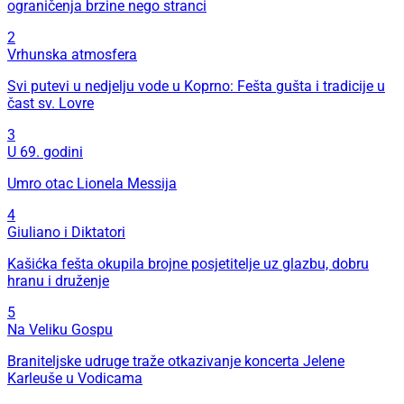
ograničenja brzine nego stranci
2
Vrhunska atmosfera
Svi putevi u nedjelju vode u Koprno: Fešta gušta i tradicije u
čast sv. Lovre
3
U 69. godini
Umro otac Lionela Messija
4
Giuliano i Diktatori
Kašićka fešta okupila brojne posjetitelje uz glazbu, dobru
hranu i druženje
5
Na Veliku Gospu
Braniteljske udruge traže otkazivanje koncerta Jelene
Karleuše u Vodicama