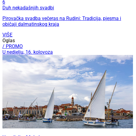
6
Duh nekadašnjih svadbi
Pirovačka svadba večeras na Rudini: Tradicija, pjesma i
običaji dalmatinskog kraja
VIŠE
Oglas
/ PROMO
U nedjelju, 16. kolovoza