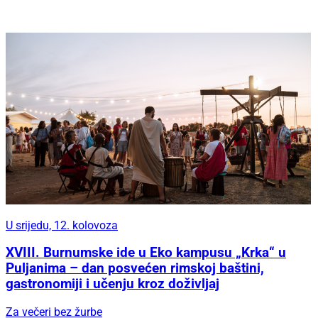
U srijedu, 12. kolovoza
XVIII. Burnumske ide u Eko kampusu „Krka“ u
Puljanima – dan posvećen rimskoj baštini,
gastronomiji i učenju kroz doživljaj
Za večeri bez žurbe