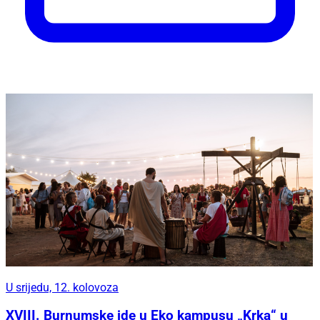
U srijedu, 12. kolovoza
XVIII. Burnumske ide u Eko kampusu „Krka“ u