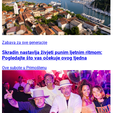
Zabava za sve generacije
Skradin nastavlja živjeti punim ljetnim ritmom:
Pogledajte što vas očekuje ovog tjedna
Ove subote u Primoštenu