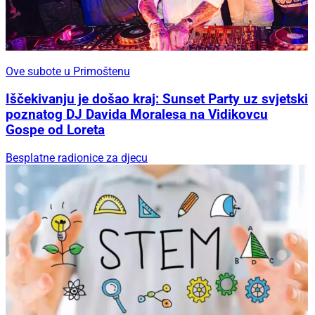
Ove subote u Primoštenu
Iščekivanju je došao kraj: Sunset Party uz svjetski
poznatog DJ Davida Moralesa na Vidikovcu
Gospe od Loreta
Besplatne radionice za djecu