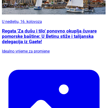
U nedjelju, 16. kolovoza
Regata 'Za dušu i tilo' ponovno okuplja čuvare
pomorske baštine: U Betinu stiže i talijanska
delegacija iz Gaete!
Idealno vrijeme za promjene