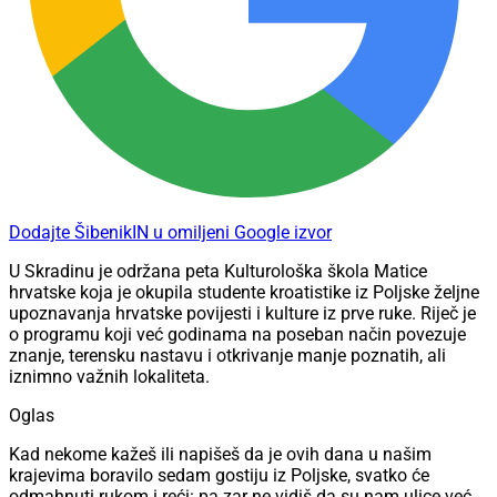
Dodajte ŠibenikIN u omiljeni Google izvor
U Skradinu je održana peta Kulturološka škola Matice
hrvatske koja je okupila studente kroatistike iz Poljske željne
upoznavanja hrvatske povijesti i kulture iz prve ruke. Riječ je
o programu koji već godinama na poseban način povezuje
znanje, terensku nastavu i otkrivanje manje poznatih, ali
iznimno važnih lokaliteta.
Oglas
Kad nekome kažeš ili napišeš da je ovih dana u našim
krajevima boravilo sedam gostiju iz Poljske, svatko će
odmahnuti rukom i reći: pa zar ne vidiš da su nam ulice već