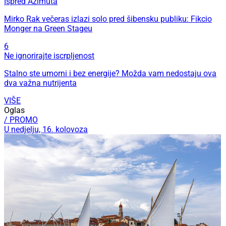
Ispred Azimuta
Mirko Rak večeras izlazi solo pred šibensku publiku: Fikcio
Monger na Green Stageu
6
Ne ignorirajte iscrpljenost
Stalno ste umorni i bez energije? Možda vam nedostaju ova
dva važna nutrijenta
VIŠE
Oglas
/ PROMO
U nedjelju, 16. kolovoza