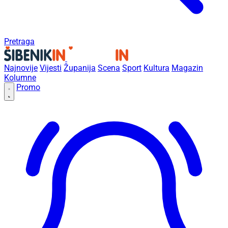
Pretraga
Najnovije
Vijesti
Županija
Scena
Sport
Kultura
Magazin
Kolumne
Promo