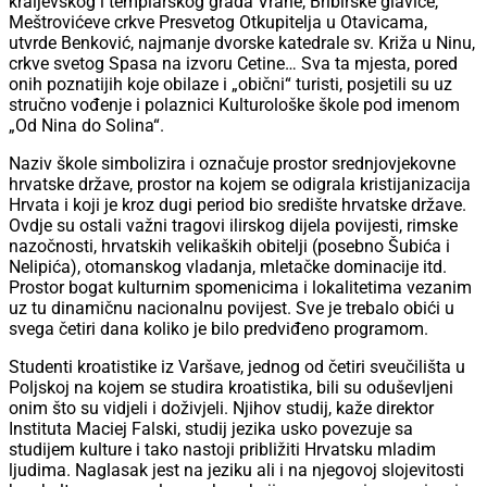
kraljevskog i templarskog grada Vrane, Bribirske glavice,
Meštrovićeve crkve Presvetog Otkupitelja u Otavicama,
utvrde Benković, najmanje dvorske katedrale sv. Križa u Ninu,
crkve svetog Spasa na izvoru Cetine… Sva ta mjesta, pored
onih poznatijih koje obilaze i „obični“ turisti, posjetili su uz
stručno vođenje i polaznici Kulturološke škole pod imenom
„Od Nina do Solina“.
Naziv škole simbolizira i označuje prostor srednjovjekovne
hrvatske države, prostor na kojem se odigrala kristijanizacija
Hrvata i koji je kroz dugi period bio središte hrvatske države.
Ovdje su ostali važni tragovi ilirskog dijela povijesti, rimske
nazočnosti, hrvatskih velikaških obitelji (posebno Šubića i
Nelipića), otomanskog vladanja, mletačke dominacije itd.
Prostor bogat kulturnim spomenicima i lokalitetima vezanim
uz tu dinamičnu nacionalnu povijest. Sve je trebalo obići u
svega četiri dana koliko je bilo predviđeno programom.
Studenti kroatistike iz Varšave, jednog od četiri sveučilišta u
Poljskoj na kojem se studira kroatistika, bili su oduševljeni
onim što su vidjeli i doživjeli. Njihov studij, kaže direktor
Instituta Maciej Falski, studij jezika usko povezuje sa
studijem kulture i tako nastoji približiti Hrvatsku mladim
ljudima. Naglasak jest na jeziku ali i na njegovoj slojevitosti