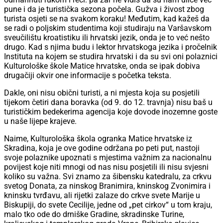
pune i da je turistička sezona počela. Gužva i živost zbog
turista osjeti se na svakom koraku! Međutim, kad kažeš da
se radi o poljskim studentima koji studiraju na Varšavskom
sveučilištu kroatistiku ili hrvatski jezik, onda je to već nešto
drugo. Kad s njima budu i lektor hrvatskoga jezika i pročelnik
Instituta na kojem se studira hrvatski i da su svi oni polaznici
Kulturološke škole Matice hrvatske, onda se ipak dobiva
drugačiji okvir one informacije s početka teksta.
Dakle, oni nisu obični turisti, a ni mjesta koja su posjetili
tijekom četiri dana boravka (od 9. do 12. travnja) nisu baš u
turističkim bedekerima agencija koje dovode inozemne goste
u naše lijepe krajeve.
Naime, Kulturološka škola ogranka Matice hrvatske iz
Skradina, koja je ove godine održana po peti put, nastoji
svoje polaznike upoznati s mjestima važnim za nacionalnu
povijest koje niti mnogi od nas nisu posjetili ili nisu svjesni
koliko su važna. Svi znamo za šibensku katedralu, za crkvu
svetog Donata, za ninskog Branimira, kninskog Zvonimira i
kninsku tvrđavu, ali rijetki zalaze do crkve svete Marije u
Biskupiji, do svete Cecilije, jedne od „pet cirkov“ u tom kraju,
malo tko ode do drniške Gradine, skradinske Turine,