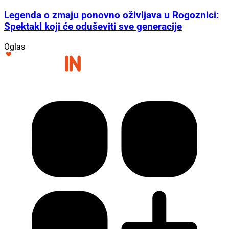
Legenda o zmaju ponovno oživljava u Rogoznici:
Spektakl koji će oduševiti sve generacije
Oglas