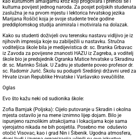
kao kulturnom amalgamu kroz koji progovara i prenosi se i
kulturna povijest jednog naroda. Za posjet poljskih studenata
zaslužna je na prvom mjestu i lektorica hrvatskog jezika
Marijana Roščić koja je svoje studente treće godine
preddiplomskog studija animirala i motivirala na dolazak.
Kako su studenti doživjeli ovu terensku nastavu vidljivo je iz
njihovih impresija koje su zabilježili u nastavku. Stručna
voditeljica škole bila je medijevistica dr. sc. Branka Grbavac
iz Zavoda za povijesne znanosti HAZU iz Zagreba, a voditelj
škole bio je predsjednik Ogranka Matice hrvatske u Skradinu
dr. sc. Marinko Šišak. U Zadru je studente poveo profesor dr.
sc. Radomir Jurić. Školu su poduprli Središnji državni ured za
Hrvate izvan Republike Hrvatske i Varšavsko sveučilište.
Oglas
Evo što kažu neki od sudionika škole:
Zofia Barnjak (Poljska): Cijelo putovanje u Skradin i okolna
mjesta ostavilo je na mene iznimno lijep dojam. Bilo je
ispunjeno raznolikim atrakcijama i lokacijama koje sama
vjerojatno nikada ne bih posjetila. Posebno me oduševio
otočić Visovac, kao i grad Nin i Šibenik. Ugodna atmosfera,
divni ljudi i izvrsna organizacija učinili su ovo iskustvo