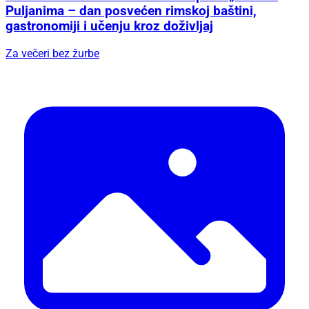
Puljanima – dan posvećen rimskoj baštini,
gastronomiji i učenju kroz doživljaj
Za večeri bez žurbe