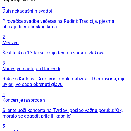
1
Duh nekadašnjih svadbi
Pirovačka svadba večeras na Rudini: Tradicija, pjesma i
običaji dalmatinskog kraja
2
Medved
Šest teško i 13 lakše ozlijeđenih u sudaru vlakova
3
Najavljen nastup u Haciendi
Rakić o Karleuši: 'Ako smo problematizirali Thompsona, nije
uvjerljivo sada okrenuti glavu'
4
Koncert je rasprodan
Silente uoči koncerta na Tvrđavi poslao važnu poruku: 'Ok,
moralo se dogodit prije ili kasnije'
5