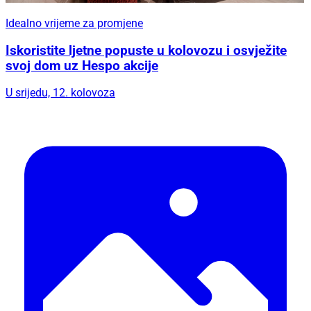
Idealno vrijeme za promjene
Iskoristite ljetne popuste u kolovozu i osvježite
svoj dom uz Hespo akcije
U srijedu, 12. kolovoza