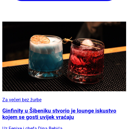
Za večeri bez žurbe
Ginfinity u Šibeniku stvorio je lounge iskustvo
kojem se gosti uvijek vraćaju
Uz Fenixe i chefa Dina Bebića