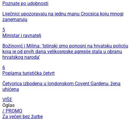
Poznate po udobnosti
Liječnici upozoravaju na jednu manu Crocsica koju mnogi
zanemaruju
5
Ministar i ravnatelj
Božinović i Milina: ‘Istinski smo ponosni na hrvatsku policiju
koja je od prvih dana velikosrpske agresije stala u obranu
hrvatskog naroda’
6
Poplarna turistička četvrt
Četvorica izbodena u londonskom Covent Gardenu, žena
uhićena
VIŠE
Oglas
/ PROMO
Za večeri bez žurbe