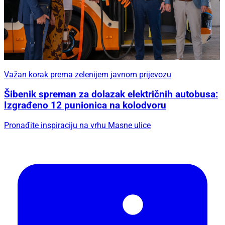
Važan korak prema zelenijem javnom prijevozu
Šibenik spreman za dolazak električnih autobusa:
Izgrađeno 12 punionica na kolodvoru
Pronađite inspiraciju na vrhu Masne ulice