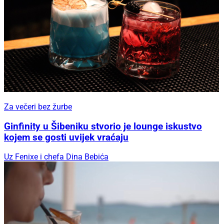
Za večeri bez žurbe
Ginfinity u Šibeniku stvorio je lounge iskustvo
kojem se gosti uvijek vraćaju
Uz Fenixe i chefa Dina Bebića