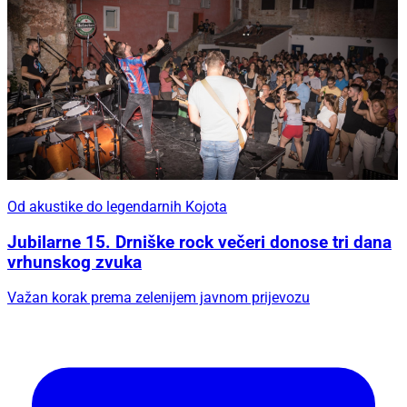
Od akustike do legendarnih Kojota
Jubilarne 15. Drniške rock večeri donose tri dana
vrhunskog zvuka
Važan korak prema zelenijem javnom prijevozu