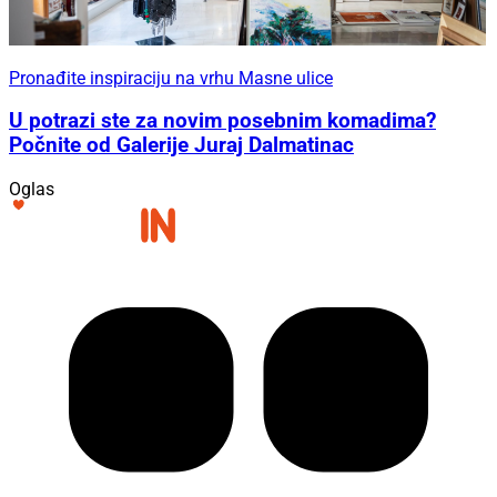
Pronađite inspiraciju na vrhu Masne ulice
U potrazi ste za novim posebnim komadima?
Počnite od Galerije Juraj Dalmatinac
Oglas