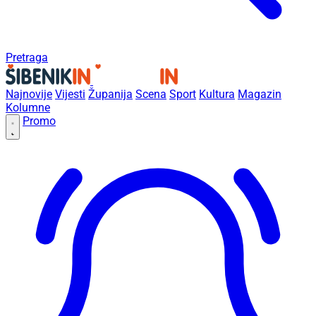
Pretraga
Najnovije
Vijesti
Županija
Scena
Sport
Kultura
Magazin
Kolumne
Promo