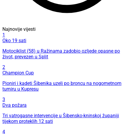
Najnovije vijesti
1
Oko 19 sati
Motociklist (58) u Ražinama zadobio ozljede opasne po
život, prevezen u Split
2
Champion Cup
Pioniri i kadeti Šibenika uzeli po broncu na nogometnom
turniru u Kupresu
3
Dva požara
Tri vatrogasne intervencije u Šibensko-kninskoj županiji
tijekom proteklih 12 sati
4