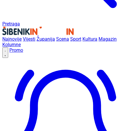
Pretraga
Najnovije
Vijesti
Županija
Scena
Sport
Kultura
Magazin
Kolumne
Promo