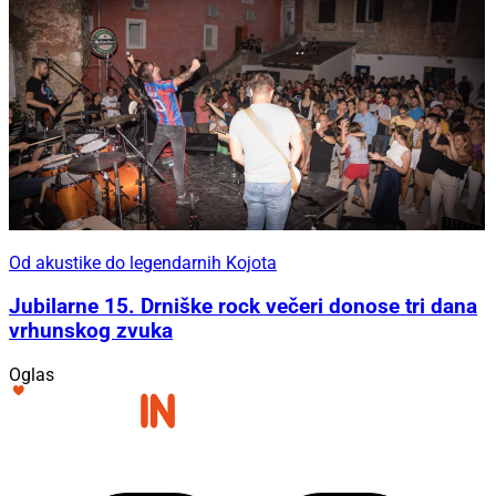
Od akustike do legendarnih Kojota
Jubilarne 15. Drniške rock večeri donose tri dana
vrhunskog zvuka
Oglas