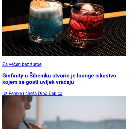
Za večeri bez žurbe
Ginfinity u Šibeniku stvorio je lounge iskustvo
kojem se gosti uvijek vraćaju
Uz Fenixe i chefa Dina Bebića