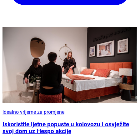
Idealno vrijeme za promjene
Iskoristite ljetne popuste u kolovozu i osvježite
svoj dom uz Hespo akcije