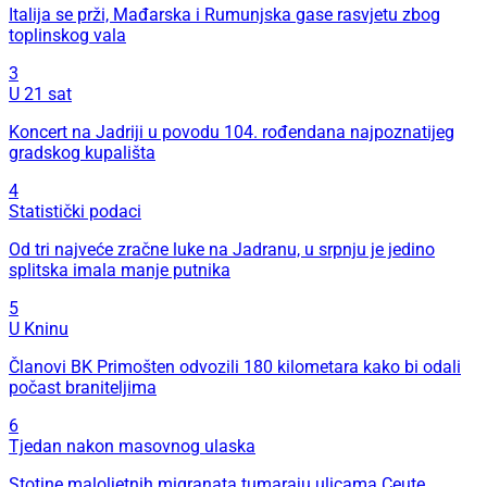
Italija se prži, Mađarska i Rumunjska gase rasvjetu zbog
toplinskog vala
3
U 21 sat
Koncert na Jadriji u povodu 104. rođendana najpoznatijeg
gradskog kupališta
4
Statistički podaci
Od tri najveće zračne luke na Jadranu, u srpnju je jedino
splitska imala manje putnika
5
U Kninu
Članovi BK Primošten odvozili 180 kilometara kako bi odali
počast braniteljima
6
Tjedan nakon masovnog ulaska
Stotine maloljetnih migranata tumaraju ulicama Ceute