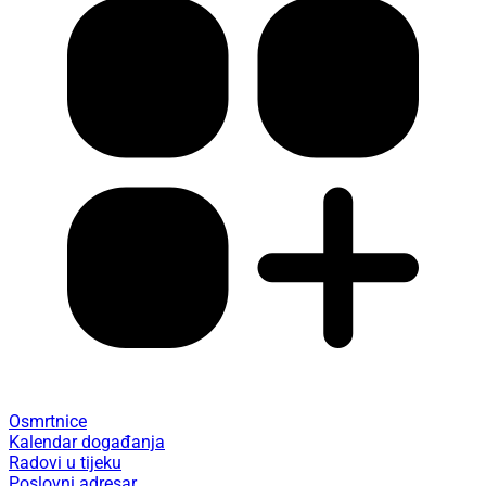
Osmrtnice
Kalendar događanja
Radovi u tijeku
Poslovni adresar