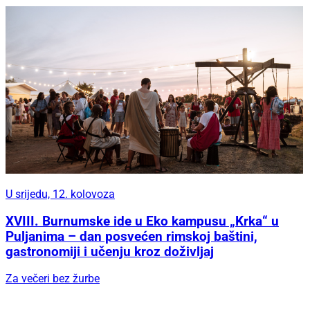
U srijedu, 12. kolovoza
XVIII. Burnumske ide u Eko kampusu „Krka“ u
Puljanima – dan posvećen rimskoj baštini,
gastronomiji i učenju kroz doživljaj
Za večeri bez žurbe