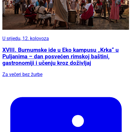
U srijedu, 12. kolovoza
XVIII. Burnumske ide u Eko kampusu „Krka“ u
Puljanima – dan posvećen rimskoj baštini,
gastronomiji i učenju kroz doživljaj
Za večeri bez žurbe