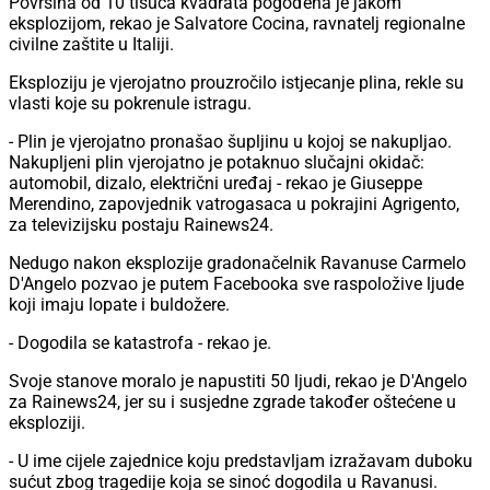
civilne zaštite u Italiji.
Eksploziju je vjerojatno prouzročilo istjecanje plina, rekle su
vlasti koje su pokrenule istragu.
- Plin je vjerojatno pronašao šupljinu u kojoj se nakupljao.
Nakupljeni plin vjerojatno je potaknuo slučajni okidač:
automobil, dizalo, električni uređaj - rekao je Giuseppe
Merendino, zapovjednik vatrogasaca u pokrajini Agrigento,
za televizijsku postaju Rainews24.
Nedugo nakon eksplozije gradonačelnik Ravanuse Carmelo
D'Angelo pozvao je putem Facebooka sve raspoložive ljude
koji imaju lopate i buldožere.
- Dogodila se katastrofa - rekao je.
Svoje stanove moralo je napustiti 50 ljudi, rekao je D'Angelo
za Rainews24, jer su i susjedne zgrade također oštećene u
eksploziji.
- U ime cijele zajednice koju predstavljam izražavam duboku
sućut zbog tragedije koja se sinoć dogodila u Ravanusi.
Obitelji stradalih zbog pretrpljenih vrlo teških gubitaka, cijeloj