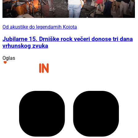
Od akustike do legendarnih Kojota
Jubilarne 15. Drniške rock večeri donose tri dana
vrhunskog zvuka
Oglas