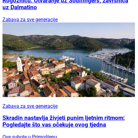
uz Dalmatino
Zabava za sve generacije
Zabava za sve generacije
Skradin nastavlja živjeti punim ljetnim ritmom:
Pogledajte što vas očekuje ovog tjedna
Ove subote u Primoštenu