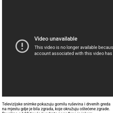
Televizijske snimke pokazuju gomilu ruševina i drvenih greda
na mjestu gdje je bila zgrada, koje okružuju oštećene zgrade.
Površina od 10 tisuća kvadrata pogođena je jakom
eksplozijom, rekao je Salvatore Cocina, ravnatelj regionalne