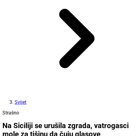
Svijet
Strašno
Na Siciliji se urušila zgrada, vatrogasci
mole za tišinu da čuju glasove
preživjelih u ruševinama