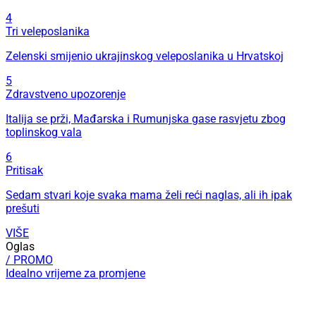
4
Tri veleposlanika
Zelenski smijenio ukrajinskog veleposlanika u Hrvatskoj
5
Zdravstveno upozorenje
Italija se prži, Mađarska i Rumunjska gase rasvjetu zbog
toplinskog vala
6
Pritisak
Sedam stvari koje svaka mama želi reći naglas, ali ih ipak
prešuti
VIŠE
Oglas
/ PROMO
Idealno vrijeme za promjene