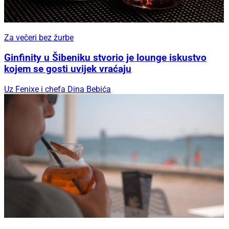
Za večeri bez žurbe
Ginfinity u Šibeniku stvorio je lounge iskustvo
kojem se gosti uvijek vraćaju
Uz Fenixe i chefa Dina Bebića
Uz Fenixe i chefa Dina Bebića