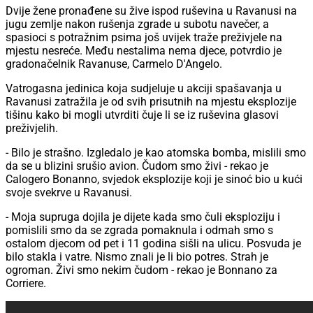
jugu zemlje nakon rušenja zgrade u subotu navečer, a
spasioci s potražnim psima još uvijek traže preživjele na
mjestu nesreće. Među nestalima nema djece, potvrdio je
gradonačelnik Ravanuse, Carmelo D'Angelo.
Vatrogasna jedinica koja sudjeluje u akciji spašavanja u
Ravanusi zatražila je od svih prisutnih na mjestu eksplozije
tišinu kako bi mogli utvrditi čuje li se iz ruševina glasovi
preživjelih.
- Bilo je strašno. Izgledalo je kao atomska bomba, mislili smo
da se u blizini srušio avion. Čudom smo živi - rekao je
Calogero Bonanno, svjedok eksplozije koji je sinoć bio u kući
svoje svekrve u Ravanusi.
- Moja supruga dojila je dijete kada smo čuli eksploziju i
pomislili smo da se zgrada pomaknula i odmah smo s
ostalom djecom od pet i 11 godina sišli na ulicu. Posvuda je
bilo stakla i vatre. Nismo znali je li bio potres. Strah je
ogroman. Živi smo nekim čudom - rekao je Bonnano za
Corriere.