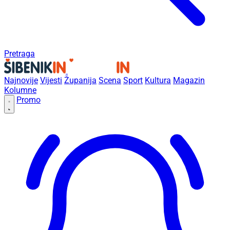
Pretraga
Najnovije
Vijesti
Županija
Scena
Sport
Kultura
Magazin
Kolumne
Promo