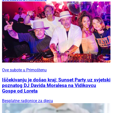
Ove subote u Primoštenu
Iščekivanju je došao kraj: Sunset Party uz svjetski
poznatog DJ Davida Moralesa na Vidikovcu
Gospe od Loreta
Besplatne radionice za djecu