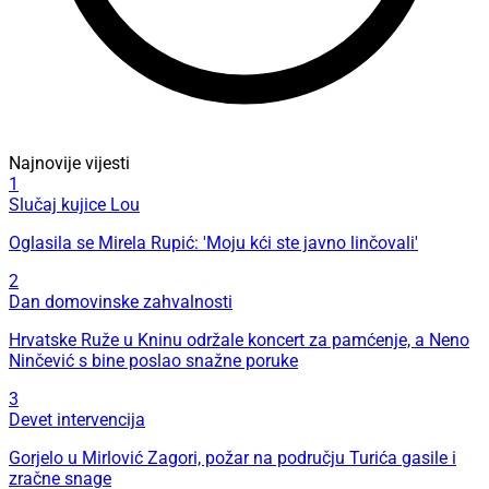
Najnovije vijesti
1
Slučaj kujice Lou
Oglasila se Mirela Rupić: 'Moju kći ste javno linčovali'
2
Dan domovinske zahvalnosti
Hrvatske Ruže u Kninu održale koncert za pamćenje, a Neno
Ninčević s bine poslao snažne poruke
3
Devet intervencija
Gorjelo u Mirlović Zagori, požar na području Turića gasile i
zračne snage