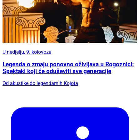
U nedjelju, 9. kolovoza
Legenda o zmaju ponovno oživljava u Rogoznici:
Spektakl koji će oduševiti sve generacije
Od akustike do legendarnih Kojota