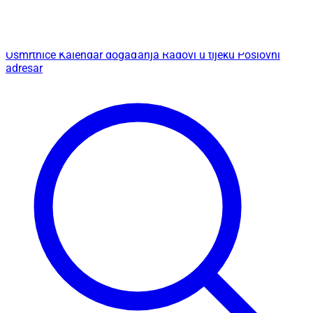
petak - 07.08.2026
Osmrtnice
Kalendar događanja
Radovi u tijeku
Poslovni
adresar