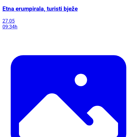
Etna erumpirala, turisti bježe
27.05
09:34h