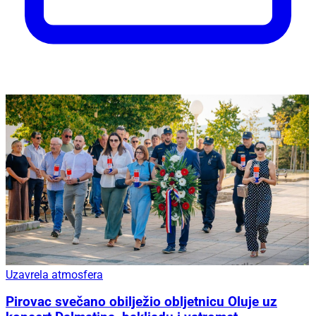
Uzavrela atmosfera
Pirovac svečano obilježio obljetnicu Oluje uz