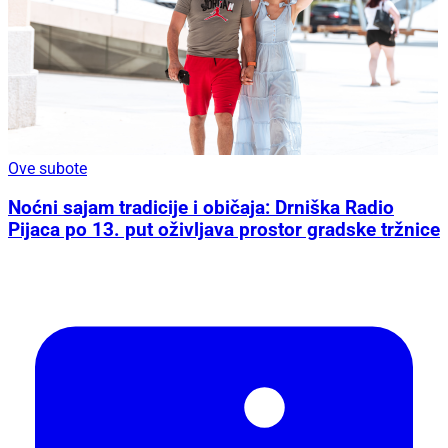
Ove subote
Noćni sajam tradicije i običaja: Drniška Radio
Pijaca po 13. put oživljava prostor gradske tržnice