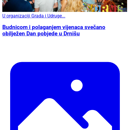
U organizaciji Grada i Udruge...
Budnicom i polaganjem vijenaca svečano
obilježen Dan pobjede u Drnišu