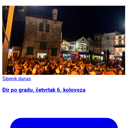
Šibenik danas
Đir po gradu, četvrtak 6. kolovoza