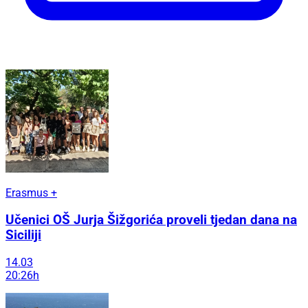
Erasmus +
Učenici OŠ Jurja Šižgorića proveli tjedan dana na
Siciliji
14.03
20:26h