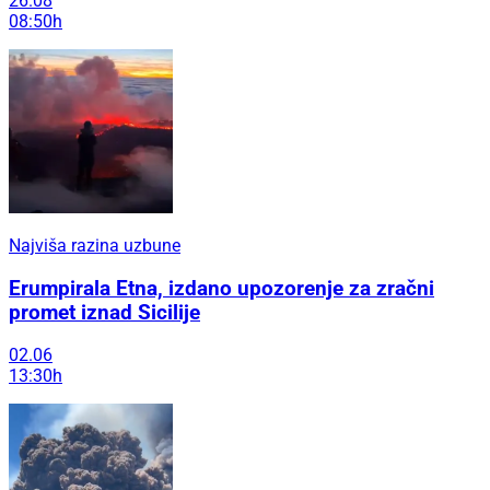
26.08
08:50h
Najviša razina uzbune
Erumpirala Etna, izdano upozorenje za zračni
promet iznad Sicilije
02.06
13:30h