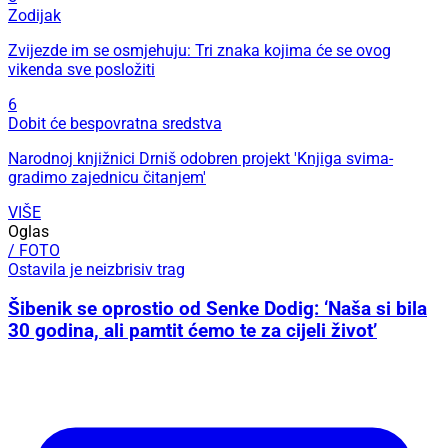
Zodijak
Zvijezde im se osmjehuju: Tri znaka kojima će se ovog
vikenda sve posložiti
6
Dobit će bespovratna sredstva
Narodnoj knjižnici Drniš odobren projekt 'Knjiga svima-
gradimo zajednicu čitanjem'
VIŠE
Oglas
/ FOTO
Ostavila je neizbrisiv trag
Šibenik se oprostio od Senke Dodig: ‘Naša si bila
30 godina, ali pamtit ćemo te za cijeli život’