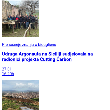
Prenošenje znanja o biougljenu
Udruga Argonauta na Siciliji sudjelovala na
radionici projekta Cutting Carbon
27.01
16:20h