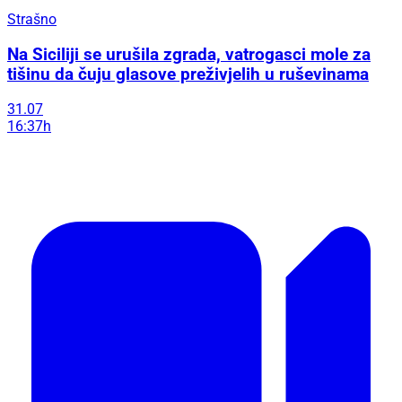
Strašno
Na Siciliji se urušila zgrada, vatrogasci mole za
tišinu da čuju glasove preživjelih u ruševinama
31.07
16:37h