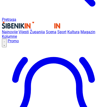
Pretraga
Najnovije
Vijesti
Županija
Scena
Sport
Kultura
Magazin
Kolumne
Promo