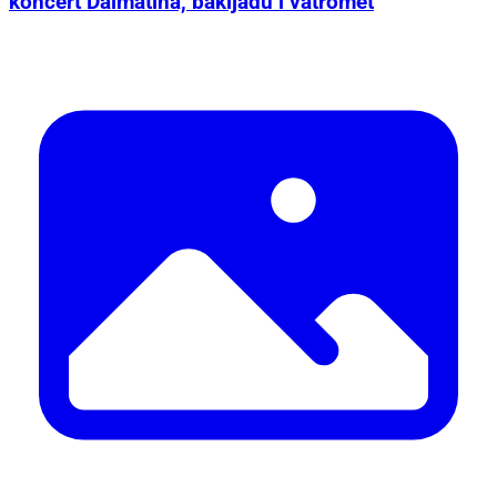
koncert Dalmatina, bakljadu i vatromet