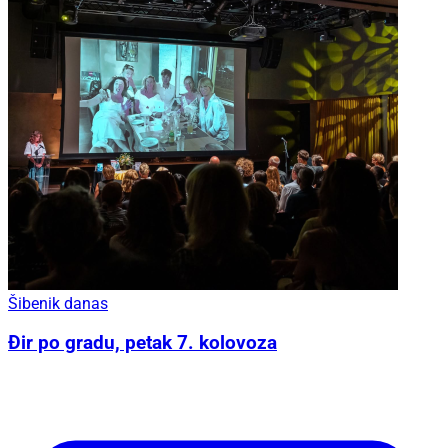
Šibenik danas
Đir po gradu, petak 7. kolovoza