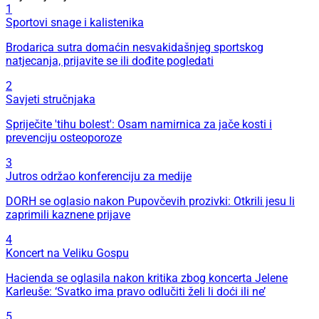
1
Sportovi snage i kalistenika
Brodarica sutra domaćin nesvakidašnjeg sportskog
natjecanja, prijavite se ili dođite pogledati
2
Savjeti stručnjaka
Spriječite 'tihu bolest': Osam namirnica za jače kosti i
prevenciju osteoporoze
3
Jutros održao konferenciju za medije
DORH se oglasio nakon Pupovčevih prozivki: Otkrili jesu li
zaprimili kaznene prijave
4
Koncert na Veliku Gospu
Hacienda se oglasila nakon kritika zbog koncerta Jelene
Karleuše: ‘Svatko ima pravo odlučiti želi li doći ili ne’
5