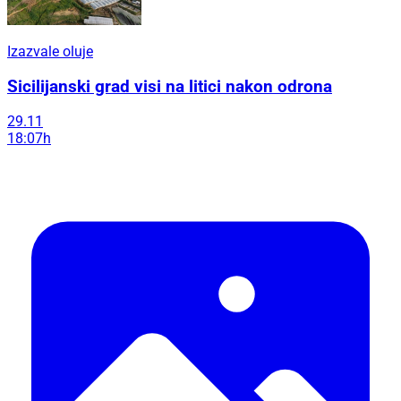
Izazvale oluje
Sicilijanski grad visi na litici nakon odrona
29.11
18:07h