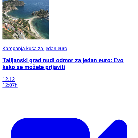
Kampanja kuća za jedan euro
Talijanski grad nudi odmor za jedan euro: Evo
kako se možete prijaviti
12.12
12:07h