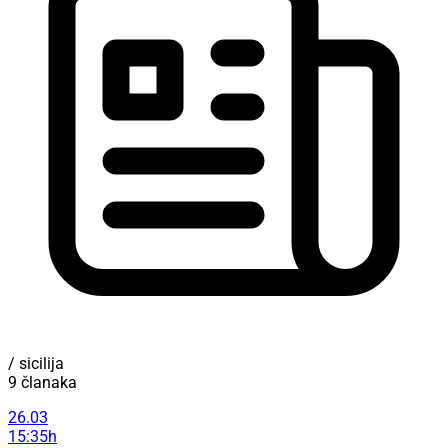
/ sicilija
9 članaka
26.03
15:35h