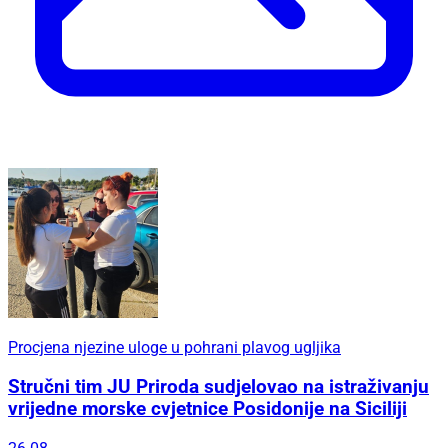
Procjena njezine uloge u pohrani plavog ugljika
Stručni tim JU Priroda sudjelovao na istraživanju
vrijedne morske cvjetnice Posidonije na Siciliji