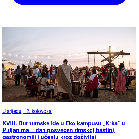
U srijedu, 12. kolovoza
XVIII. Burnumske ide u Eko kampusu „Krka“ u
Puljanima – dan posvećen rimskoj baštini,
gastronomiji i učenju kroz doživljaj