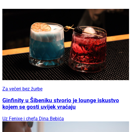
Za večeri bez žurbe
Ginfinity u Šibeniku stvorio je lounge iskustvo
kojem se gosti uvijek vraćaju
Uz Fenixe i chefa Dina Bebića