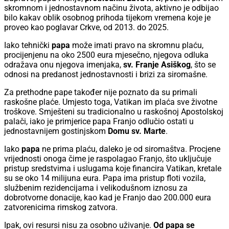
skromnom i jednostavnom načinu života, aktivno je odbijao
bilo kakav oblik osobnog prihoda tijekom vremena koje je
proveo kao poglavar Crkve, od 2013. do 2025.
Iako tehnički
papa
može imati pravo na skromnu plaću,
procijenjenu na oko 2500 eura mjesečno, njegova odluka
odražava onu njegova imenjaka,
sv. Franje Asiškog
, što se
odnosi na predanost jednostavnosti i brizi za siromašne.
Za prethodne pape također nije poznato da su primali
raskošne plaće. Umjesto toga, Vatikan im plaća sve životne
troškove. Smješteni su tradicionalno u raskošnoj Apostolskoj
palači, iako je primjerice papa Franjo odlučio ostati u
jednostavnijem gostinjskom
Domu sv. Marte
.
Iako
papa
ne prima plaću, daleko je od siromaštva. Procjene
vrijednosti onoga čime je raspolagao Franjo, što uključuje
pristup sredstvima i uslugama koje financira Vatikan, kretale
su se oko 14 milijuna eura. Papa ima pristup floti vozila,
službenim rezidencijama i velikodušnom iznosu za
dobrotvorne donacije, kao kad je Franjo dao 200.000 eura
zatvorenicima rimskog zatvora.
Ipak, ovi resursi nisu za osobno uživanje.
Od papa se