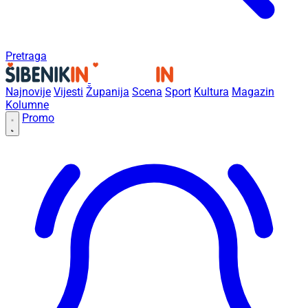
Pretraga
Najnovije
Vijesti
Županija
Scena
Sport
Kultura
Magazin
Kolumne
Promo