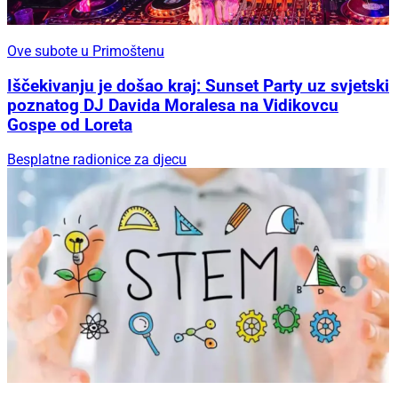
Ove subote u Primoštenu
Iščekivanju je došao kraj: Sunset Party uz svjetski
poznatog DJ Davida Moralesa na Vidikovcu
Gospe od Loreta
Besplatne radionice za djecu