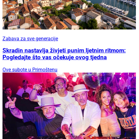
Zabava za sve generacije
Skradin nastavlja živjeti punim ljetnim ritmom:
Pogledajte što vas očekuje ovog tjedna
Ove subote u Primoštenu