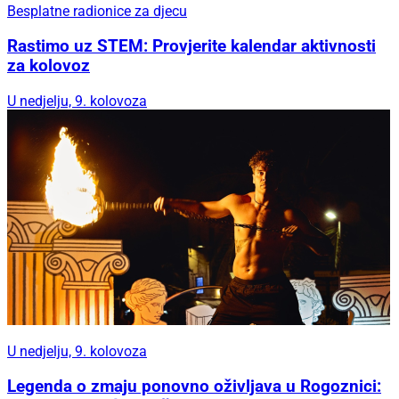
Besplatne radionice za djecu
Rastimo uz STEM: Provjerite kalendar aktivnosti
za kolovoz
U nedjelju, 9. kolovoza
U nedjelju, 9. kolovoza
Legenda o zmaju ponovno oživljava u Rogoznici: