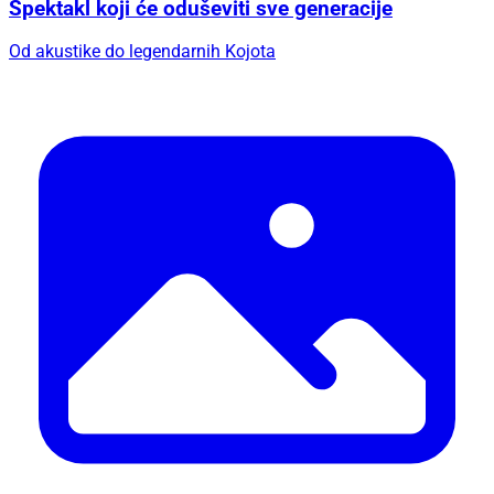
Spektakl koji će oduševiti sve generacije
Od akustike do legendarnih Kojota