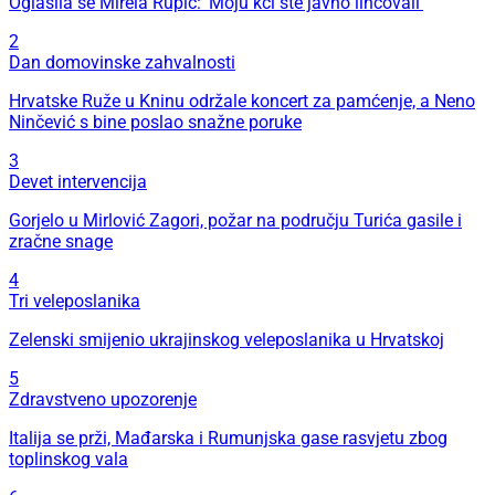
Oglasila se Mirela Rupić: 'Moju kći ste javno linčovali'
2
Dan domovinske zahvalnosti
Hrvatske Ruže u Kninu održale koncert za pamćenje, a Neno
Ninčević s bine poslao snažne poruke
3
Devet intervencija
Gorjelo u Mirlović Zagori, požar na području Turića gasile i
zračne snage
4
Tri veleposlanika
Zelenski smijenio ukrajinskog veleposlanika u Hrvatskoj
5
Zdravstveno upozorenje
Italija se prži, Mađarska i Rumunjska gase rasvjetu zbog
toplinskog vala