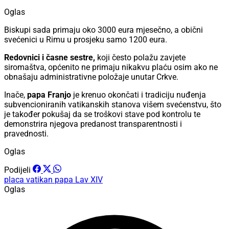
Oglas
Biskupi sada primaju oko 3000 eura mjesečno, a obični
svećenici u Rimu u prosjeku samo 1200 eura.
Redovnici i časne sestre,
koji često polažu zavjete
siromaštva, općenito ne primaju nikakvu plaću osim ako ne
obnašaju administrativne položaje unutar Crkve.
Inače,
papa Franjo
je krenuo okončati i tradiciju nuđenja
subvencioniranih vatikanskih stanova višem svećenstvu, što
je također pokušaj da se troškovi stave pod kontrolu te
demonstrira njegova predanost transparentnosti i
pravednosti.
Oglas
Podijeli
placa
vatikan
papa Lav XIV
Oglas