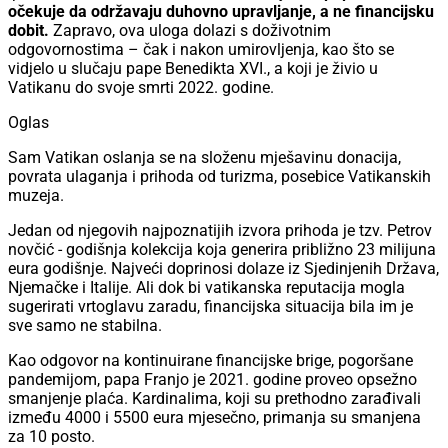
očekuje da održavaju duhovno upravljanje, a ne financijsku
dobit.
Zapravo, ova uloga dolazi s doživotnim
odgovornostima – čak i nakon umirovljenja, kao što se
vidjelo u slučaju pape Benedikta XVI., a koji je živio u
Vatikanu do svoje smrti 2022. godine.
Oglas
Sam Vatikan oslanja se na složenu mješavinu donacija,
povrata ulaganja i prihoda od turizma, posebice Vatikanskih
muzeja.
Jedan od njegovih najpoznatijih izvora prihoda je tzv. Petrov
novčić - godišnja kolekcija koja generira približno 23 milijuna
eura godišnje. Najveći doprinosi dolaze iz Sjedinjenih Država,
Njemačke i Italije. Ali dok bi vatikanska reputacija mogla
sugerirati vrtoglavu zaradu, financijska situacija bila im je
sve samo ne stabilna.
Kao odgovor na kontinuirane financijske brige, pogoršane
pandemijom, papa Franjo je 2021. godine proveo opsežno
smanjenje plaća. Kardinalima, koji su prethodno zarađivali
između 4000 i 5500 eura mjesečno, primanja su smanjena
za 10 posto.