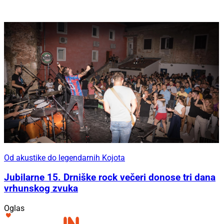
Od akustike do legendarnih Kojota
Jubilarne 15. Drniške rock večeri donose tri dana
vrhunskog zvuka
Oglas